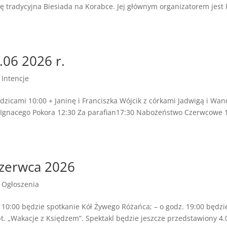
się tradycyjna Biesiada na Korabce. Jej głównym organizatorem jest
.06 2026 r.
|
Intencje
odzicami 10:00 + Janinę i Franciszka Wójcik z córkami Jadwigą i Wan
 i Ignacego Pokora 12:30 Za parafian17:30 Nabożeństwo Czerwcowe 
czerwca 2026
|
Ogłoszenia
z. 10:00 będzie spotkanie Kół Żywego Różańca; – o godz. 19:00 będz
. „Wakacje z Księdzem”. Spektakl będzie jeszcze przedstawiony 4.