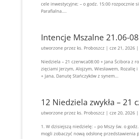
cele inwestycyjne; – o godz. 15:00 rozpocznie 
Parafialna....
Intencje Mszalne 21.06-08
utworzone przez
ks. Proboszcz
|
cze 21, 2026
Niedziela – 21 czerwca08:00 + Jana Ścibora z r
zięciami Jerzym, Alojzym, Wiesławem, Rozalię
+ Jana, Danutę Stańczyków z synem...
12 Niedziela zwykła – 21 
utworzone przez
ks. Proboszcz
|
cze 20, 2026
1. W dzisiejszą niedzielę: – po Mszy św. o god
mogli zobaczyć nową odsłonę przedstawienia pt