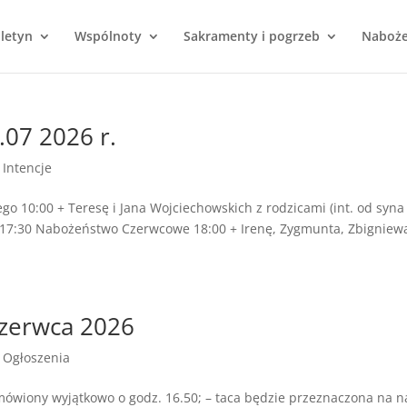
uletyn
Wspólnoty
Sakramenty i pogrzeb
Naboż
.07 2026 r.
|
Intencje
go 10:00 + Teresę i Jana Wojciechowskich z rodzicami (int. od syna
est17:30 Nabożeństwo Czerwcowe 18:00 + Irenę, Zygmunta, Zbigniew
czerwca 2026
|
Ogłoszenia
odmówiony wyjątkowo o godz. 16.50; – taca będzie przeznaczona na n