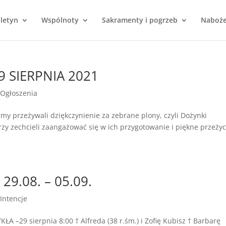
uletyn
Wspólnoty
Sakramenty i pogrzeb
Naboż
9 SIERPNIA 2021
Ogłoszenia
my przeżywali dziękczynienie za zebrane plony, czyli Dożynki
rzy zechcieli zaangażować się w ich przygotowanie i piękne przeżyc
9.08. – 05.09.
Intencje
–29 sierpnia 8:00 † Alfreda (38 r.śm.) i Zofię Kubisz † Barbarę