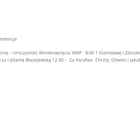
Intencje
nia – Uroczystość Wniebowzięcia NMP 8:00 † Stanisławę i Zdzisł
 i Jolantę Błażejewską 12:30 – Za Parafian. Chrzty: Oliwier i Jaku