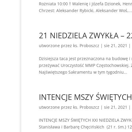
Rożniata 10:00 † Walenię i Józefa Dzionek, Hen
Chrzest: Aleksander Rybicki, Aleksander Woś,...
21 NIEDZIELA ZWYKŁA – 2
utworzone przez
ks. Proboszcz
|
sie 21, 2021
|
Dzisiejsza taca jest przeznaczona na budowę i
przeżywać Uroczystość MMP Częstochowskiej. Z
Najświętszego Sakramentu w tym tygodniu...
INTENCJE MSZY ŚWIĘTYCH :
utworzone przez
ks. Proboszcz
|
sie 21, 2021
|
INTENCJE MSZY ŚWIĘTYCH XXI NIEDZIELA ZWYKŁA
Stanisława i Barbarę Chęcińskich (21 r. śm.) 1