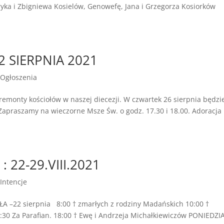
ryka i Zbigniewa Kosielów, Genowefę, Jana i Grzegorza Kosiorków
2 SIERPNIA 2021
Ogłoszenia
 remonty kościołów w naszej diecezji. W czwartek 26 sierpnia będz
apraszamy na wieczorne Msze Św. o godz. 17.30 i 18.00. Adoracja
 22-29.VIII.2021
Intencje
 –22 sierpnia 8:00 † zmarłych z rodziny Madańskich 10:00 †
2:30 Za Parafian. 18:00 † Ewę i Andrzeja Michałkiewiczów PONIEDZI