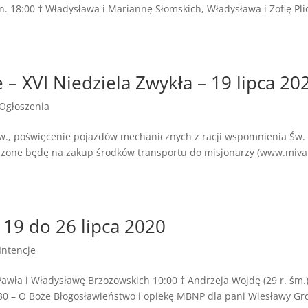
an. 18:00 † Władysława i Mariannę Słomskich, Władysława i Zofię Pli
 – XVI Niedziela Zwykła – 19 lipca 20
Ogłoszenia
 Św., poświęcenie pojazdów mechanicznych z racji wspomnienia Św.
aczone będę na zakup środków transportu do misjonarzy (www.miva.
 19 do 26 lipca 2020
Intencje
awła i Władysławę Brzozowskich 10:00 † Andrzeja Wojdę (29 r. śm.)
2:30 – O Boże Błogosławieństwo i opiekę MBNP dla pani Wiesławy Gr