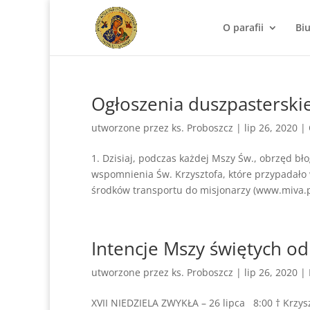
O parafii
Bi
Ogłoszenia duszpasterskie 
utworzone przez
ks. Proboszcz
|
lip 26, 2020
|
1. Dzisiaj, podczas każdej Mszy Św., obrzęd b
wspomnienia Św. Krzysztofa, które przypadało
środków transportu do misjonarzy (www.miva.pl
Intencje Mszy świętych od
utworzone przez
ks. Proboszcz
|
lip 26, 2020
|
XVII NIEDZIELA ZWYKŁA – 26 lipca 8:00 † Krzyszt