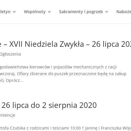
uletyn
Wspólnoty
Sakramenty i pogrzeb
Naboż
– XVII Niedziela Zwykła – 26 lipca 2
Ogłoszenia
łogosławieństwa kierowców i pojazdów mechanicznych z racji
 wczoraj. Ofiary zbierane do puszek przeznaczone będę na zakup
). Oprócz...
 26 lipca do 2 sierpnia 2020
Intencje
ofa Czubika z rodzicami i teściami 10:00 † Janinę i Franciszka Wójc