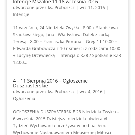
Intencje Mszalne 11-18 września 2016
utworzone przez
ks. Proboszcz
|
wrz 11, 2016
|
Intencje
11 września, 24 Niedziela Zwykła 8.00 + Stanisława
Szadkowskiego, Jana i Władysława Dałek z córką
Teresą 8.00 + Franciszka Pioruna – Greg 11 10.00 +
Edwarda Grabowicza z 10 r śmierci z rodzicami 10.00
+ Lucynę Drzewiecką – intencja o KŻR / Spotkanie KŻR
12.00...
4 – 11 Sierpnia 2016 – Ogłoszenie
Duszpasterskie
utworzone przez
ks. Proboszcz
|
wrz 4, 2016
|
Ogłoszenia
OGŁOSZENIA DUSZPASTERSKIE 23 Niedziela Zwykła –
6 września 2015 Dzisiejsza niedziela otwiera VI
Tydzień Wychowania przeżywany pod hasłem:
Wychowanie Naśladowaniem Miłosiernej Miłości