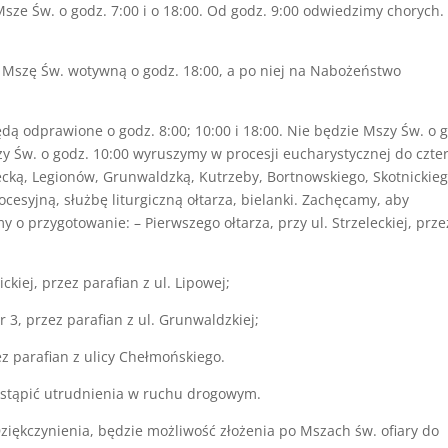
sze Św. o godz. 7:00 i o 18:00. Od godz. 9:00 odwiedzimy chorych.
 Mszę Św. wotywną o godz. 18:00, a po niej na Nabożeństwo
ędą odprawione o godz. 8:00; 10:00 i 18:00. Nie będzie Mszy Św. o 
zy Św. o godz. 10:00 wyruszymy w procesji eucharystycznej do czte
lecką, Legionów, Grunwaldzką, Kutrzeby, Bortnowskiego, Skotnickieg
esyjną, służbę liturgiczną ołtarza, bielanki. Zachęcamy, aby
 o przygotowanie: – Pierwszego ołtarza, przy ul. Strzeleckiej, prze
ckiej, przez parafian z ul. Lipowej;
 3, przez parafian z ul. Grunwaldzkiej;
ez parafian z ulicy Chełmońskiego.
stąpić utrudnienia w ruchu drogowym.
 Dziękczynienia, będzie możliwość złożenia po Mszach św. ofiary do