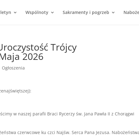
uletyn
Wspólnoty
Sakramenty i pogrzeb
Naboż
Uroczystość Trójcy
 Maja 2026
|
Ogłoszenia
zenajświętszej):
ościmy w naszej parafii Braci Rycerzy św. Jana Pawła II z Chorągwi
bożeństwa czerwcowe ku czci Najśw. Serca Pana Jezusa. Nabożeństw