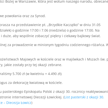
ci Bożej w Warszawie, która jest wotum naszego narodu, obiecan
owe powołania oraz za Synod.
prasza na przedstawienie pt. „Brzydkie Kaczątko” w dniu 31.05
działek) o godzinie 17:00 i 7.06 (niedziela) o godzinie 17:00. Na
i duże, aby wspólnie zobaczyć piękny i ciekawy bajkowy świat.
lnej za prowadzenie w minionym tygodniu codziennego różańca. 
abożeństwach Majowych w kościele oraz w majówkach i Mszach św. 
y, jakie zostały przy tej okazji zebrane.
raliśmy 5.700 zł (w kwietniu = 4.490 zł);
gus za dekorację kwiatową w kościele.
u pasterskiego Episkopatu Polski z okazji 30. rocznicy reaktywowan
stronie internetowej Diecezji Łowickiej. (
List pasterski z okazji 30.
ce – Diecezja Łowicz
)