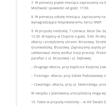
7. W pierwszy piątek miesiąca zapraszamy na M
Możliwość spowiedzi od godz. 17:00.
8. W pierwszą sobotę miesiąca, zapraszamy na
wynagradzające Niepokalanemu Sercu NMP.
9. W przyszłą niedzielę, 7 czerwca, Msze Św. b
12:30. W kaplicy w Chąśnie o godz. 9:00. Po Ms
ołtarzy i przejdziemy ulicami: Brzozową, Strze
Grunwaldzką, Brzozową. Zapraszamy asystę proc
udekorować domy wzdłuż trasy procesji. Prosimy
parafian z ul. Brzozowej i ul. Dębowej;
– Drugiego ołtarza, przy Kapliczce Księżnej Łowi
– Trzeciego ołtarza, przy Szkole Podstawowej nr
– Czwartego ołtarza, przy ul. Skotnickiego, prz
W związku z planowaną uroczystością mogą wy
10. Także w przyszłą niedzielę: – w XIX Święto