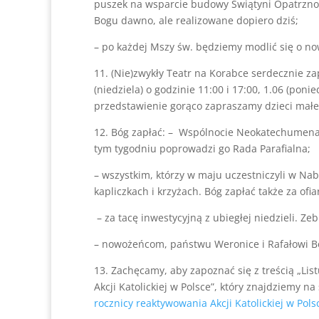
puszek na wsparcie budowy Świątyni Opatrznoś
Bogu dawno, ale realizowane dopiero dziś;
– po każdej Mszy św. będziemy modlić się o n
11. (Nie)zwykły Teatr na Korabce serdecznie za
(niedziela) o godzinie 11:00 i 17:00, 1.06 (ponie
przedstawienie gorąco zapraszamy dzieci małe 
12. Bóg zapłać: – Wspólnocie Neokatechumena
tym tygodniu poprowadzi go Rada Parafialna;
– wszystkim, którzy w maju uczestniczyli w N
kapliczkach i krzyżach. Bóg zapłać także za ofiar
– za tacę inwestycyjną z ubiegłej niedzieli. Zeb
– nowożeńcom, państwu Weronice i Rafałowi Bo
13. Zachęcamy, aby zapoznać się z treścią „List
Akcji Katolickiej w Polsce”, który znajdziemy na 
rocznicy reaktywowania Akcji Katolickiej w Pols