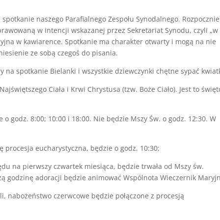
ze spotkanie naszego Parafialnego Zespołu Synodalnego. Rozpoczni
rawowaną w intencji wskazanej przez Sekretariat Synodu, czyli „w
acyjna w kawiarence. Spotkanie ma charakter otwarty i mogą na nie
niesienie ze sobą czegoś do pisania.
 na spotkanie Bielanki i wszystkie dziewczynki chętne sypać kwiat
ajświętszego Ciała i Krwi Chrystusa (tzw. Boże Ciało). Jest to święt
o godz. 8:00; 10:00 i 18:00. Nie będzie Mszy Św. o godz. 12:30. W
ę procesja eucharystyczna, będzie o godz. 10:30;
ędu na pierwszy czwartek miesiąca, będzie trwała od Mszy św.
szą godzinę adoracji będzie animować Wspólnota Wieczernik Maryjn
eli, nabożeństwo czerwcowe będzie połączone z procesją