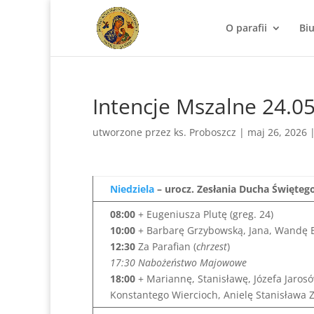
O parafii
Bi
Intencje Mszalne 24.0
utworzone przez
ks. Proboszcz
|
maj 26, 2026
Niedziela
– urocz. Zesłania Ducha Święteg
08:00
+ Eugeniusza Plutę (greg. 24)
10:00
+ Barbarę Grzybowską, Jana, Wandę B
12:30
Za Parafian (
chrzest
)
17:30 Nabożeństwo Majowowe
18:00
+ Mariannę, Stanisławę, Józefa Jarosó
Konstantego Wiercioch, Anielę Stanisława 