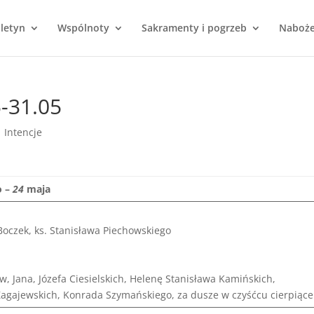
uletyn
Wspólnoty
Sakramenty i pogrzeb
Naboż
5-31.05
|
Intencje
o
–
24
maja
oczek, ks. Stanisława Piechowskiego
w, Jana, Józefa Ciesielskich, Helenę Stanisława Kamińskich,
Zagajewskich, Konrada Szymańskiego, za dusze w czyśćcu cierpiące