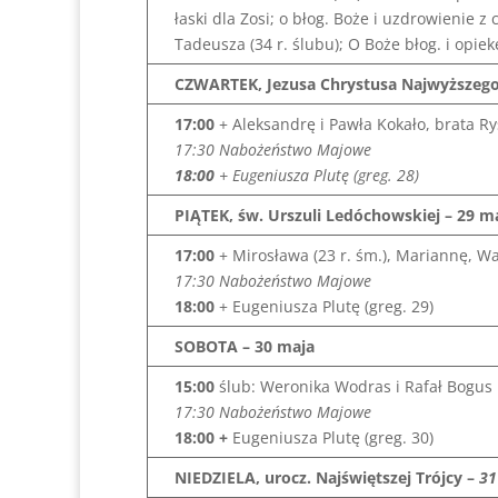
łaski dla Zosi; o błog. Boże i uzdrowienie z
Tadeusza (34 r. ślubu); O Boże błog. i opi
CZWARTEK, Jezusa Chrystusa Najwyższego 
17:00
+ Aleksandrę i Pawła Kokało, brata R
17:30 Nabożeństwo Majowe
18:00
+ Eugeniusza Plutę (greg. 28)
PIĄTEK, św. Urszuli Ledóchowskiej – 29 m
17:00
+ Mirosława (23 r. śm.), Mariannę, W
17:30 Nabożeństwo Majowe
18:00
+ Eugeniusza Plutę (greg. 29)
SOBOTA – 30 maja
15:00
ślub: Weronika Wodras i Rafał Bogus
17:30 Nabożeństwo Majowe
18:00 +
Eugeniusza Plutę (greg. 30)
NIEDZIELA,
urocz. Najświętszej Trójcy
–
31