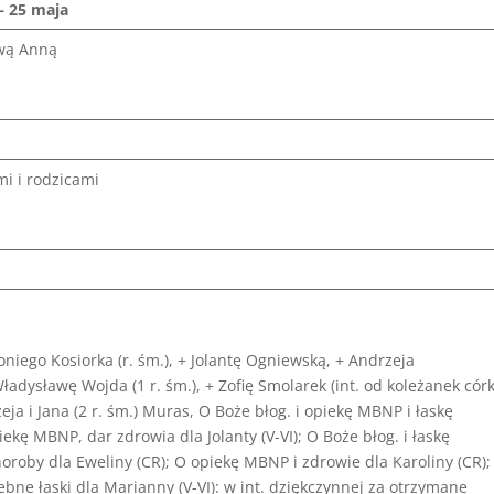
– 25 maja
ową Anną
mi i rodzicami
oniego Kosiorka (r. śm.), + Jolantę Ogniewską, + Andrzeja
 Władysławę Wojda (1 r. śm.), + Zofię Smolarek (int. od koleżanek córk
eja i Jana (2 r. śm.) Muras, O Boże błog. i opiekę MBNP i łaskę
piekę MBNP, dar zdrowia dla Jolanty (V-VI); O Boże błog. i łaskę
horoby dla Eweliny (CR); O opiekę MBNP i zdrowie dla Karoliny (CR);
ebne łaski dla Marianny (V-VI): w int. dziękczynnej za otrzymane