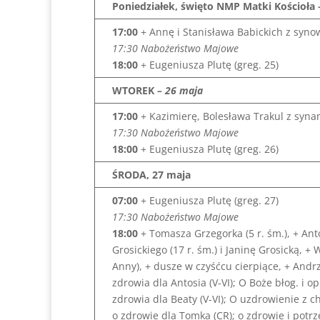
Poniedziałek, święto NMP Matki Kościoła 
17:00
+ Annę i Stanisława Babickich z syn
17:30 Nabożeństwo Majowe
18:00
+ Eugeniusza Plutę (greg. 25)
WTOREK
– 26 maja
17:00
+ Kazimierę, Bolesława Trakul z syna
17:30 Nabożeństwo Majowe
18:00
+ Eugeniusza Plutę (greg. 26)
ŚRODA, 27 maja
07:00
+ Eugeniusza Plutę (greg. 27)
17:30 Nabożeństwo Majowe
18:00
+ Tomasza Grzegorka (5 r. śm.), + Ant
Grosickiego (17 r. śm.) i Janinę Grosicką, +
Anny), + dusze w czyśćcu cierpiące, + Andrz
zdrowia dla Antosia (V-VI); O Boże błog. i o
zdrowia dla Beaty (V-VI); O uzdrowienie z c
o zdrowie dla Tomka (CR); o zdrowie i potrz