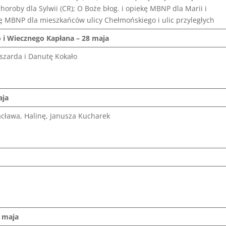
 choroby dla Sylwii (CR); O Boże błog. i opiekę MBNP dla Marii i
ekę MBNP dla mieszkańców ulicy Chełmońskiego i ulic przyległych
i Wiecznego Kapłana – 28 maja
yszarda i Danutę Kokało
aja
acława, Halinę, Janusza Kucharek
maja