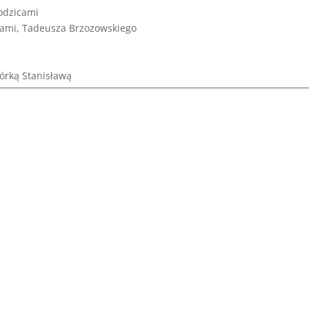
rodzicami
icami, Tadeusza Brzozowskiego
córką Stanisławą