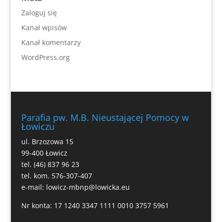
Zaloguj się
Kanał wpisów
Kanał komentarzy
WordPress.org
Parafia pw. M.B. Nieustającej Pomocy w
Łowiczu
ul. Brzozowa 15
99-400 Łowicz
tel. (46) 837 96 23
tel. kom. 576-307-407
e-mail:
lowicz-mbnp@lowicka.eu
Nr konta: 17 1240 3347 1111 0010 3757 5961