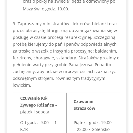
oraz o pokój na świecie” będzie odmówiony po
Mszy św. o godz. 10.00.
9. Zapraszamy ministrantów i lektorów, bielanki oraz
pozostała asystę liturgiczną do zaangażowania się w
posługę w czasie procesji rezurekcyjnej. Szczególną
prośbę kierujemy do pań i panów odpowiedzialnych
za troskę o wszelkie insygnia procesyjne: baldachim,
feretrony, chorągwie, sztandary. Strażaków prosimy o
pełnienie warty przy grobie Pana Jezusa. Ponadto
zachęcamy, aby udział w uroczystościach zaznaczyć
odświętnym strojem, również tym tradycyjnym
łowickim.
Czuwanie Kół
Czuwanie
Żywego Różańca
–
Strażaków
piątek i sobota
Od godz. 9.00 – 1
Piątek, godz. 19.00
KŻR
– 22.00 / Goleńsko