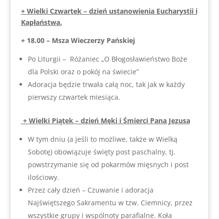
+ Wielki Czwartek – dzień ustanowienia Eucharystii i
Kapłaństwa.
+ 18.00 – Msza Wieczerzy Pańskiej
Po Liturgii – Różaniec „O Błogosławieństwo Boże
dla Polski oraz o pokój na świecie”
Adoracja będzie trwała całą noc, tak jak w każdy
pierwszy czwartek miesiąca.
+ Wielki Piątek – dzień Męki i Śmierci Pana Jezusa
W tym dniu (a jeśli to możliwe, także w Wielką
Sobotę) obowiązuje święty post paschalny, tj.
powstrzymanie się od pokarmów mięsnych i post
ilościowy.
Przez cały dzień – Czuwanie i adoracja
Najświętszego Sakramentu w tzw. Ciemnicy, przez
wszystkie grupy i wspólnoty parafialne. Koła