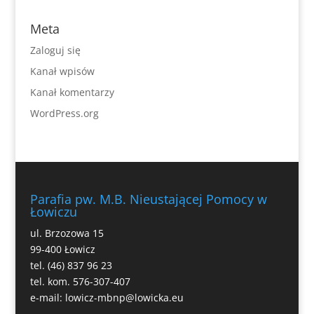
Meta
Zaloguj się
Kanał wpisów
Kanał komentarzy
WordPress.org
Parafia pw. M.B. Nieustającej Pomocy w
Łowiczu
ul. Brzozowa 15
99-400 Łowicz
tel. (46) 837 96 23
tel. kom. 576-307-407
e-mail:
lowicz-mbnp@lowicka.eu