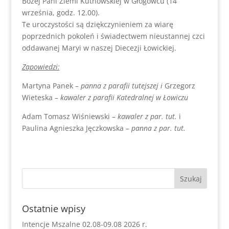
Bożej Pani Ziemi Kutnowskiej w Głogowcu (14
września, godz. 12.00).
Te uroczystości są dziękczynieniem za wiarę
poprzednich pokoleń i świadectwem nieustannej czci
oddawanej Maryi w naszej Diecezji Łowickiej.
Zapowiedzi:
Martyna Panek
– panna z parafii tutejszej i
Grzegorz
Wieteska
– kawaler z parafii Katedralnej w Łowiczu
Adam Tomasz Wiśniewski –
kawaler z par. tut.
i
Paulina Agnieszka Jęczkowska –
panna z par. tut.
Ostatnie wpisy
Intencje Mszalne 02.08-09.08 2026 r.