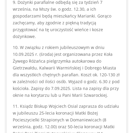
9. Dożynki parafialne odbędą się za tydzień 7
września, na Mszy św. o godz. 12.30, a ich
gospodarzami będą mieszkańcy Marianki. Gorąco
zachęcamy, aby zgodnie z piękną tradycją
przygotować na tę uroczystość wieńce i kosze
dożynkowe.
10. W związku z rokiem jubileuszowym w dniu
10.09.2025 r. (środa) jest organizowana przez Koła
Żywego Różańca pielgrzymka autokarowa do
Gietrzwałdu, Kalwarii Warmińskiej i Dobrego Miasta
dla wszystkich chętnych parafian. Koszt ok. 120-130 zł
w zależności od ilości osób. Wyjazd o godz. 6.30 z pod
kościoła. Zapisy do 7.09.2025. Lista na zapisy dla przy
oknie na korytarzu lub u Pani Marii Szwarockiej.
11. Ksiądz Biskup Wojciech Osial zaprasza do udziału
w jubileuszu 25-lecia koronacji Matki Bożej
Pocieszycielki Strapionych w Domaniewicach (8
września, godz. 12.00) oraz 50-lecia koronacji Matki