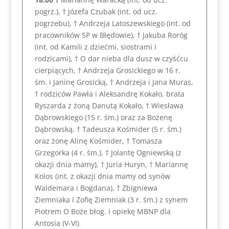
pogrz.), † Józefa Czubak (int. od ucz.
pogrzebu), † Andrzeja Latoszewskiego (int. od
pracowników SP w Błędowie), † Jakuba Roróg
(int. od Kamili z dziećmi, siostrami i
rodzicami), † O dar nieba dla dusz w czyśćcu
cierpiących, † Andrzeja Grosickiego w 16 r.
śm. i Janinę Grosicką, † Andrzeja i Jana Muras,
† rodziców Pawła i Aleksandrę Kokało, brata
Ryszarda z żoną Danutą Kokało, † Wiesława
Dąbrowskiego (15 r. śm.) oraz za Bożenę
Dąbrowską, † Tadeusza Kośmider (5 r. śm.)
oraz żonę Alinę Kośmider, † Tomasza
Grzegorka (4 r. śm.), † Jolantę Ogniewską (z
okazji dnia mamy), † Juria Huryn, † Mariannę
Kolos (int. z okazji dnia mamy od synów
Waldemara i Bogdana), † Zbigniewa
Ziemniaka i Zofię Ziemniak (3 r. śm.) z synem
Piotrem O Boże błog. i opiekę MBNP dla
Antosia (V-VI)