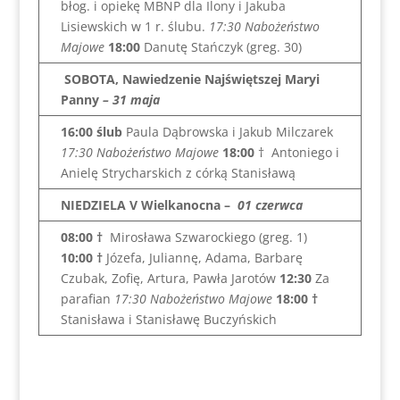
błog. i opiekę MBNP dla Ilony i Jakuba
Lisiewskich w 1 r. ślubu.
17:30 Nabożeństwo
Majowe
18:00
Danutę Stańczyk (greg. 30)
SOBOTA, Nawiedzenie Najświętszej Maryi
Panny
– 31 maja
16:00 ślub
Paula Dąbrowska i Jakub Milczarek
17:30 Nabożeństwo Majowe
18:00
† Antoniego i
Anielę Strycharskich z córką Stanisławą
NIEDZIELA V Wielkanocna
–
01 czerwca
08:00 †
Mirosława Szwarockiego (greg. 1)
10:00 †
Józefa, Juliannę, Adama, Barbarę
Czubak, Zofię, Artura, Pawła Jarotów
12:30
Za
parafian
17:30 Nabożeństwo Majowe
18:00
†
Stanisława i Stanisławę Buczyńskich