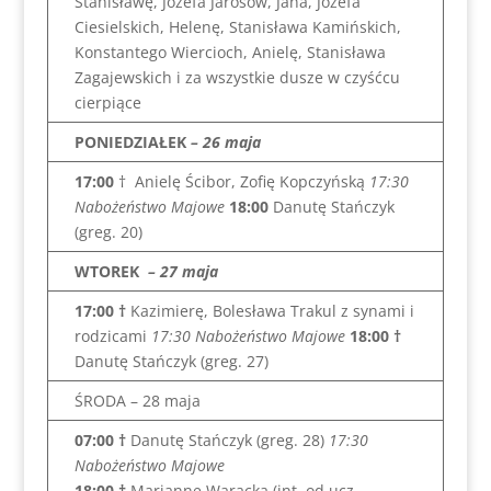
Stanisławę, Józefa Jarosów, Jana, Józefa
Ciesielskich, Helenę, Stanisława Kamińskich,
Konstantego Wiercioch, Anielę, Stanisława
Zagajewskich i za wszystkie dusze w czyśćcu
cierpiące
PONIEDZIAŁEK
– 26 maja
17:00
† Anielę Ścibor, Zofię Kopczyńską
17:30
Nabożeństwo Majowe
18:00
Danutę Stańczyk
(greg. 20)
WTOREK
– 27 maja
17:00 †
Kazimierę, Bolesława Trakul z synami i
rodzicami
17:30 Nabożeństwo Majowe
18:00 †
Danutę Stańczyk (greg. 27)
ŚRODA – 28 maja
07:00 †
Danutę Stańczyk (greg. 28)
17:30
Nabożeństwo Majowe
18:00 †
Mariannę Waracką (int. od ucz.