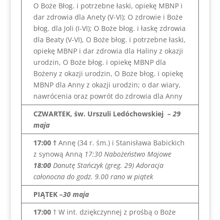
O Boże Błog. i potrzebne łaski, opiekę MBNP i
dar zdrowia dla Anety (V-VI); O zdrowie i Boże
błog. dla Joli (I-VI); O Boże błog. i łaskę zdrowia
dla Beaty (V-VI), O Boże błog. i potrzebne łaski,
opiekę MBNP i dar zdrowia dla Haliny z okazji
urodzin, O Boże błog. i opiekę MBNP dla
Bożeny z okazji urodzin, O Boże błog. i opiekę
MBNP dla Anny z okazji urodzin; o dar wiary,
nawrócenia oraz powrót do zdrowia dla Anny
CZWARTEK, św. Urszuli Ledóchowskiej
– 29
maja
17:00 †
Annę (34 r. śm.) i Stanisława Babickich
z synową Anną
17:30 Nabożeństwo Majowe
18:00
Danutę Stańczyk (greg. 29)
Adoracja
całonocna do godz. 9.00 rano w piątek
PIĄTEK
–30 maja
17:00
† W int. dziękczynnej z prośbą o Boże