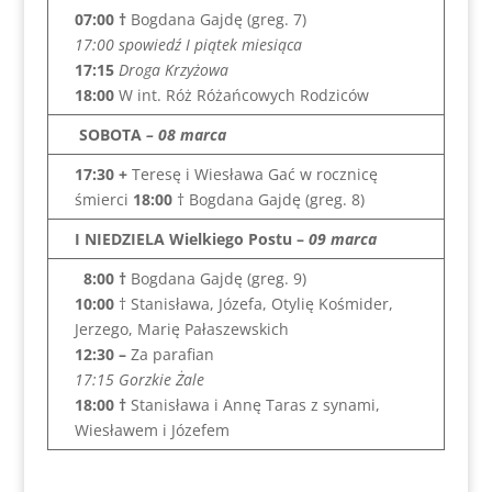
07:00 †
Bogdana Gajdę (greg. 7)
17:00 spowiedź I piątek miesiąca
17:15
Droga Krzyżowa
18:00
W int. Róż Różańcowych Rodziców
SOBOTA
– 08 marca
17:30 +
Teresę i Wiesława Gać w rocznicę
śmierci
18:00
† Bogdana Gajdę (greg. 8)
I NIEDZIELA Wielkiego Postu
–
09 marca
8:00
†
Bogdana Gajdę (greg. 9)
10:00
† Stanisława, Józefa, Otylię Kośmider,
Jerzego, Marię Pałaszewskich
12:30 –
Za parafian
17:15 Gorzkie Żale
18:00
†
Stanisława i Annę Taras z synami,
Wiesławem i Józefem