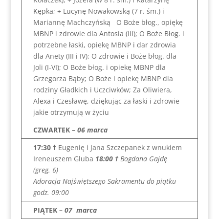
Kępka; + Lucynę Nowakowską (7 r. śm.) i
Mariannę Machczyńską O Boże błog., opiękę
MBNP i zdrowie dla Antosia (III); O Boże Błog. i
potrzebne łaski, opiekę MBNP i dar zdrowia
dla Anety (III i IV); O zdrowie i Boże błog. dla
Joli (I-VI); O Boże błog. i opiekę MBNP dla
Grzegorza Bąby; O Boże i opiekę MBNP dla
rodziny Gładkich i Uczciwków; Za Oliwiera,
Alexa i Czesławę, dziękując za łaski i zdrowie
jakie otrzymują w życiu
CZWARTEK
– 06 marca
17:30 †
Eugenię i Jana Szczepanek z wnukiem
Ireneuszem Gluba
18:00 †
Bogdana Gajdę
(greg. 6)
Adoracja Najświętszego Sakramentu do piątku
godz. 09:00
PIĄTEK
– 07 marca