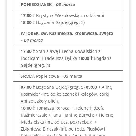
PONIEDZIAŁEK
– 03 marca
17:30 †
Krystynę Wesołowską z rodzicami
18:00 †
Bogdana Gajdę (greg. 3)
WTOREK, św. Kazimierza, królewicza, święto
– 04 marca
17:30 †
Stanisławę i Lecha Kowalskich z
rodzicami i Tadeusza Dylika
18:00 †
Bogdana
Gajdę (greg. 4)
ŚRODA Popielcowa – 05 marca
07:00 †
Bogdana Gajdę (greg. 5)
09:00 +
Alinę
Kośmider (int. od koleżanek i kolegów, córki
Ani ze Szkoły Blich)
18:00 †
Tomasza Roroga; +Helenę i Józefa
Kaźmierczak; + Jana i Janinę Burych; + Helenę
Niedzielską (int. od ucz. pogrzebu); +
Zbigniewa Bińczak (int. od rodz. Płusków i
Kołaczek); + Józefa (w 8 r. śm.) i Katarzynę