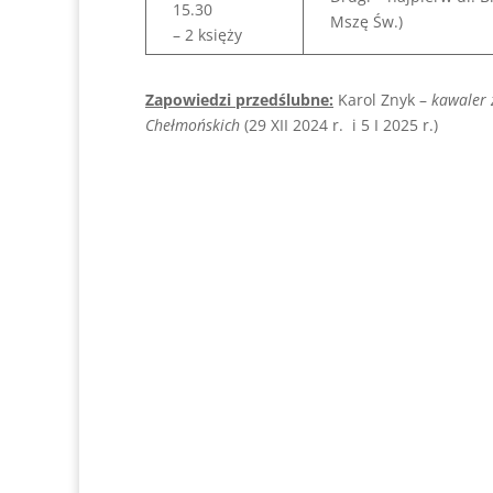
15.30
Mszę Św.)
– 2 księży
Zapowiedzi przedślubne:
Karol Znyk –
kawaler z
Chełmońskich
(29 XII 2024 r. i 5 I 2025 r.)