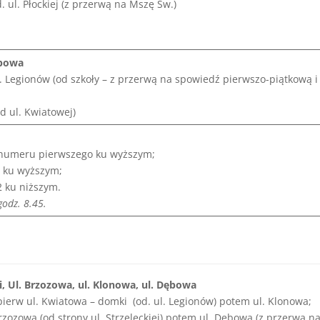
. ul. Płockiej (z przerwą na Mszę Św.)
ipowa
l. Legionów (od szkoły – z przerwą na spowiedź pierwszo-piątkową i
od ul. Kwiatowej)
 numeru pierwszego ku wyższym;
 ku wyższym;
2 ku niższym.
godz. 8.45.
, Ul. Brzozowa,
ul. Klonowa, ul. Dębowa
pierw ul. Kwiatowa – domki (od. ul. Legionów) potem ul. Klonowa;
rzozowa (od strony ul. Strzeleckiej) potem ul. Dębowa (z przerwą n