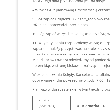
Taca z tego dnia przeznaczona jest na misje.
– W związku z planowaną uroczystością orszak
9. Bóg zapłać Drugiemu KŻR za tygodniowy różan
różaniec poprowadzi Trzecie Koło.
10. Bóg zapłać wszystkim za pięknie przeżytą w
11. W tym tygodniu rozpoczniemy wizytę duszpa
kapłanem należy przygotować na stole: krzyż, ś
mieszkańców wiosek będziemy odwiedzać w sob
Mieszkańców Łowicza odwiedzimy od poniedziałk
potem idąc w stronę bloków, a kończąc na rejon
W okresie trwania Kolędy, Kancelaria parafialn
odprawiane w dni powszednie o godz. 7.00 i 18
Plan wizyty duszpasterskiej w tym tygodniu pr
2.I.2025
(czwartek)
Ul. Kiernozka + ul. 