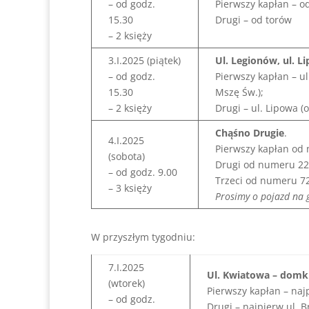
– od godz.
Pierwszy kapłan – od
15.30
Drugi – od torów
– 2 księży
3.I.2025 (piątek)
Ul. Legionów, ul. L
– od godz.
Pierwszy kapłan – u
15.30
Mszę Św.);
– 2 księży
Drugi – ul. Lipowa (
Chąśno Drugie
.
4.I.2025
Pierwszy kapłan od
(sobota)
Drugi od numeru 22
– od godz. 9.00
Trzeci od numeru 7
– 3 księży
Prosimy o pojazd na 
W przyszłym tygodniu:
7.I.2025
Ul. Kwiatowa – domki
(wtorek)
Pierwszy kapłan – naj
– od godz.
Drugi – najpierw ul. B