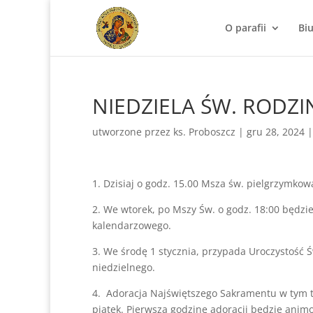
O parafii
Bi
NIEDZIELA ŚW. RODZI
utworzone przez
ks. Proboszcz
|
gru 28, 2024
1. Dzisiaj o godz. 15.00 Msza św. pielgrzymkowa
2. We wtorek, po Mszy Św. o godz. 18:00 będz
kalendarzowego.
3. We środę 1 stycznia, przypada Uroczystość Ś
niedzielnego.
4. Adoracja Najświętszego Sakramentu w tym t
piątek. Pierwszą godzinę adoracji będzie ani