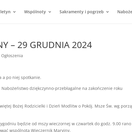
uletyn
Wspólnoty
Sakramenty i pogrzeb
Naboż
NY – 29 GRUDNIA 2024
|
Ogłoszenia
 a po niej spotkanie.
ie Nabożeństwo dziękczynno-przebłagalne na zakończenie roku
więtej Bożej Rodzicielki i Dzień Modlitw o Pokój. Msze Św. wg porz
ygodniu będzie od mszy wieczornej w czwartek do godz. 9.00 rano
mować wspólnota Wieczernik Maryjny.