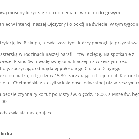
ową musimy liczyć się z utrudnieniami w ruchu drogowym.
iec w intencji naszej Ojczyzny i o pokój na świecie. W tym tygodn
izytację ks. Biskupa, a zwłaszcza tym, którzy pomogli ją przygotowa
sterską w rodzinach naszej parafii, tzw. Kolędę. Na spotkanie z
wiece, Pismo Św. i wodę święconą. Inaczej niż w zeszłym roku,
oty, zaczynając od najdalej położonego Chąśna Drugiego.
u do piątku, od godziny 15.30, zaczynając od rejonu ul. Kiernozki
ie ul. Chełmońskiego, czyli w kolejności odwrotnej niż w zeszłym r
a będzie czynna tylko tuż po Mszy św. o godz. 18.00, a Msze św. bę
.00.
zedstawia się następująco:
Płocka