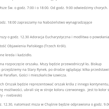
sze Św. o godz. 7:00 i o 18:00. Od godz. 9:00 odwiedzimy chorych.
 godz. 18:00 zapraszamy na Nabożeństwo wynagradzające
mszy o godz. 12.30 Adoracja Eucharystyczna i modlitwa o powołania
tość Objawienia Pańskiego (Trzech Króli).
e kreda i kadzidło.
na rozpoczęcie orszaku. Mszy będzie przewodniczył ks. Biskup
 przejdziemy na Stary Rynek, po drodze oglądając kilka przedstawi
e Parafian, Gości i mieszkańców Łowicza.
ch Orszak będzie reprezentować orszak króla z innego kontynentu
rę możliwości, ubrali się w stroje koloru czerwonego. Jest to kolor 
zy – niebieski)
z. 12.30, natomiast msza w Chąśnie będzie odprawiona o godz. 9.0