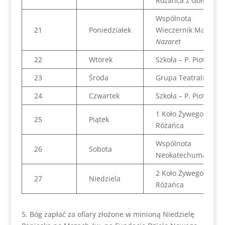
Różańca z Goleńska
Wspólnota
21
Poniedziałek
Wieczernik Maryjny
Nazaret
22
Wtorek
Szkoła – P. Piotr
23
Środa
Grupa Teatralna
24
Czwartek
Szkoła – P. Piotr
1 Koło Żywego
25
Piątek
Różańca
Wspólnota
26
Sobota
Neokatechumanaln
2 Koło Żywego
27
Niedziela
Różańca
5. Bóg zapłać za ofiary złożone w minioną Niedzielę