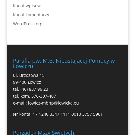
Kanał wpisów
Kanał komentarzy
WordPress.org
Parafia pw. M.B. Nieustającej Pomocy w
Łowiczu
ul. Brzozowa 15
99-400 Łowicz
tel. (46) 837 96 23
tel. kom. 576-307-407
e-mail:
lowicz-mbnp@lowicka.eu
Nr konta: 17 1240 3347 1111 0010 3757 5961
Porządek Mszy Świętych: