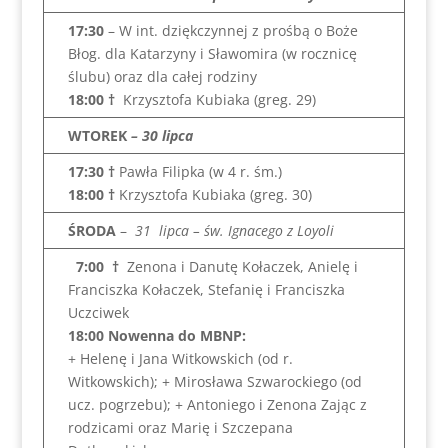
17:30
– W int. dziękczynnej z prośbą o Boże
Błog. dla Katarzyny i Sławomira (w rocznicę
ślubu) oraz dla całej rodziny
18:00 †
Krzysztofa Kubiaka (greg. 29)
WTOREK
– 30 lipca
17:30 †
Pawła Filipka (w 4 r. śm.)
18:00
†
Krzysztofa Kubiaka (greg. 30)
ŚRODA
–
31 lipca – św. Ignacego z Loyoli
7:00
†
Zenona i Danutę Kołaczek, Anielę i
Franciszka Kołaczek, Stefanię i Franciszka
Uczciwek
18:00 Nowenna do MBNP:
+ Helenę i Jana Witkowskich (od r.
Witkowskich); + Mirosława Szwarockiego (od
ucz. pogrzebu); + Antoniego i Zenona Zając z
rodzicami oraz Marię i Szczepana