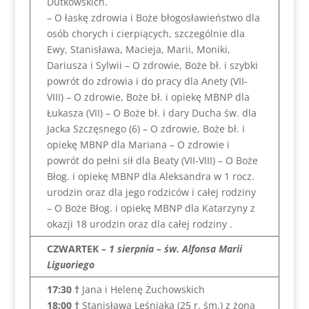
Dutkowskich.
– O łaskę zdrowia i Boże błogosławieństwo dla
osób chorych i cierpiących, szczególnie dla
Ewy, Stanisława, Macieja, Marii, Moniki,
Dariusza i Sylwii – O zdrowie, Boże bł. i szybki
powrót do zdrowia i do pracy dla Anety (VII-
VIII) – O zdrowie, Boże bł. i opiekę MBNP dla
Łukasza (VII) – O Boże bł. i dary Ducha św. dla
Jacka Szczęsnego (6) – O zdrowie, Boże bł. i
opiekę MBNP dla Mariana – O zdrowie i
powrót do pełni sił dla Beaty (VII-VIII) – O Boże
Błog. i opiekę MBNP dla Aleksandra w 1 rocz.
urodzin oraz dla jego rodziców i całej rodziny
– O Boże Błog. i opiekę MBNP dla Katarzyny z
okazji 18 urodzin oraz dla całej rodziny .
CZWARTEK
– 1 sierpnia – św. Alfonsa Marii
Liguoriego
17:30 †
Jana i Helenę Żuchowskich
18:00
†
Stanisława Leśniaka (25 r. śm.) z żoną