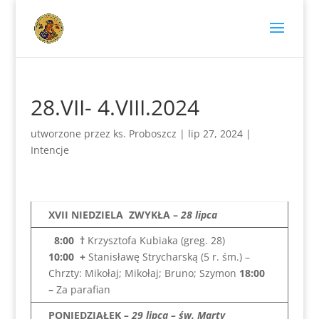
28.VII- 4.VIII.2024
utworzone przez
ks. Proboszcz
|
lip 27, 2024
|
Intencje
XVII NIEDZIELA ZWYKŁA
–
28
lipca
8:00
†
Krzysztofa Kubiaka (greg. 28)
10:00
+
Stanisławę Strycharską (5 r. śm.) –
Chrzty: Mikołaj; Mikołaj; Bruno; Szymon
18:00
–
Za parafian
PONIEDZIAŁEK
– 29 lipca – św. Marty