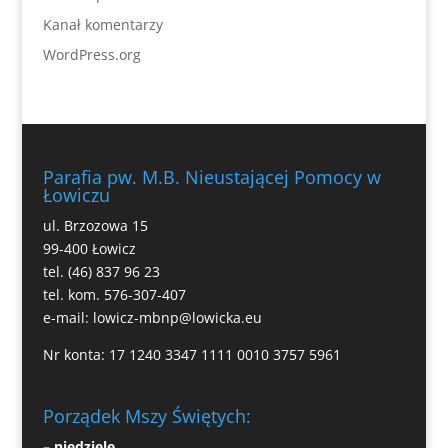
Kanał komentarzy
WordPress.org
Parafia pw. M.B. Nieustającej Pomocy w
Łowiczu
ul. Brzozowa 15
99-400 Łowicz
tel. (46) 837 96 23
tel. kom. 576-307-407
e-mail:
lowicz-mbnp@lowicka.eu
Nr konta: 17 1240 3347 1111 0010 3757 5961
Porządek Mszy Świętych:
– niedziele