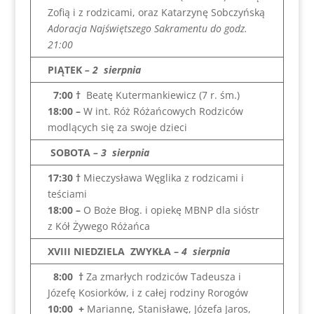
Zofią i z rodzicami, oraz Katarzynę Sobczyńską
Adoracja Najświętszego Sakramentu do godz.
21:00
PIĄTEK
– 2 sierpnia
7:00 †
Beatę Kutermankiewicz (7 r. śm.)
18:00 –
W int. Róż Różańcowych Rodziców
modlących się za swoje dzieci
SOBOTA
– 3 sierpnia
17:30 †
Mieczysława Węglika z rodzicami i
teściami
18:00
–
O Boże Błog. i opiekę MBNP dla sióstr
z Kół Żywego Różańca
XVIII NIEDZIELA ZWYKŁA
–
4
sierpnia
8:00
†
Za zmarłych rodziców Tadeusza i
Józefę Kosiorków, i z całej rodziny Rorogów
10:00
+
Mariannę, Stanisławę, Józefa Jaros,