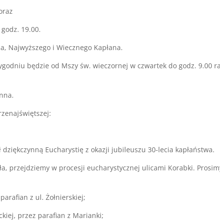
oraz
godz. 19.00.
sa, Najwyższego i Wiecznego Kapłana.
ygodniu będzie od Mszy św. wieczornej w czwartek do godz. 9.00 r
ynna.
rzenajświętszej:
 dziękczynną Eucharystię z okazji jubileuszu 30-lecia kapłaństwa.
ła, przejdziemy w procesji eucharystycznej ulicami Korabki. Prosim
parafian z ul. Żołnierskiej;
ckiej, przez parafian z Marianki;