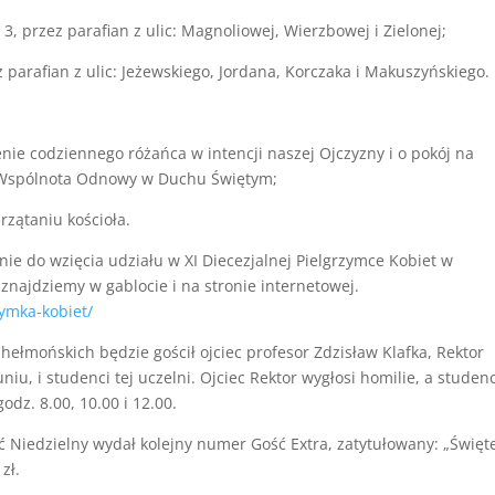
3, przez parafian z ulic: Magnoliowej, Wierzbowej i Zielonej;
z parafian z ulic: Jeżewskiego, Jordana, Korczaka i Makuszyńskiego.
ie codziennego różańca w intencji naszej Ojczyzny i o pokój na
i Wspólnota Odnowy w Duchu Świętym;
zątaniu kościoła.
ie do wzięcia udziału w XI Diecezjalnej Pielgrzymce Kobiet w
znajdziemy w gablocie i na stronie internetowej.
zymka-kobiet/
Chełmońskich będzie gościł ojciec profesor Zdzisław Klafka, Rektor
iu, i studenci tej uczelni. Ojciec Rektor wygłosi homilie, a studenc
dz. 8.00, 10.00 i 12.00.
ść Niedzielny wydał kolejny numer Gość Extra, zatytułowany: „Święt
zł.