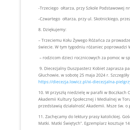
-Trzeciego ołtarza, przy Szkole Podstawowej nr 
-Czwartego ołtarza, przy ul. Skotnickiego, prze
8. Dziękujemy:
– Trzeciemu Kołu Żywego Różańca za prowadzen
świecie. W tym tygodniu różaniec poprowadz
– rodzicom dzieci rocznicowych za pomoc w spr
9. Diecezjalny Duszpasterz Kobiet zaprasza pan
Głuchowie, w sobotę 25 maja 2024 r. Szczegóły 
https://diecezja.lowicz.pl/xi-diecezjalna-pielgr
10. W przyszłą niedzielę w parafii w Boczkach 
Akademii Kultury Społecznej i Medialnej w Torun
przedstawią działalność Akademii. Msze św. o go
11. Zachęcamy do lektury prasy katolickiej. Go
Matki. Matki Świętych”. Egzemplarz kosztuje 14 