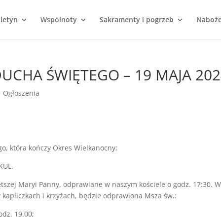
uletyn
Wspólnoty
Sakramenty i pogrzeb
Naboż
DUCHA ŚWIĘTEGO – 19 MAJA 202
|
Ogłoszenia
o, która kończy Okres Wielkanocny;
KUL.
tszej Maryi Panny, odprawiane w naszym kościele o godz. 17:30. 
 kapliczkach i krzyżach, będzie odprawiona Msza św.:
odz. 19.00;