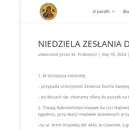
O parafii
Bi
NIEDZIELA ZESŁANIA 
utworzone przez
ks. Proboszcz
|
maj 18, 2024
1. W dzisiejszą niedzielę:
– przypada Uroczystość Zesłania Ducha Święteg
– po Mszach św. zbieramy ofiary do puszek na 
2. Trwają Nabożeństwa majowe ku czci Najświę
tygodniu, przy okazji majówek śpiewanych przy
-na ul. Armii Krajowej (Nr 46A), w czwartek, o g