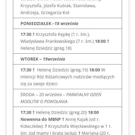
Krzysztofa, Józefa Kubiak, Stanisława,
Andrzeja, Grzegorza Kot
PONIEDZIAŁEK
–18 września
17:30 †
Krzysztofa Kępkę (1 r. śm.),
Władysława Frankowskiego (7 r. śm.)
18:00 †
Helenę Dziedzic (greg.18)
WTOREK
– 19września
17:30 †
Helenę Dziedzic (greg.19)
18:00
W
intencji Róż Różańcowych rodziców modlących
się za swoje dzieci
ŚRODA – 20
września – PARAFIALNY DZIEŃ
MODLITW O POWOŁANIA
17:30 †
Helenę Dziedzic (greg.20)
18:00
Nowenna do MBNP †
Annę Kajak (od r.
Kołaczków);
†
Krzysztofa Więcławskiego w 1 r.
śm. (od mamy i brata Jacka);
†
Mariana (20 r.