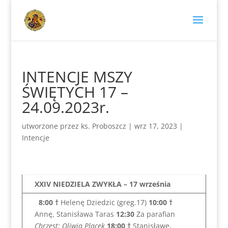
INTENCJE MSZY
ŚWIĘTYCH 17 –
24.09.2023r.
utworzone przez
ks. Proboszcz
|
wrz 17, 2023
|
Intencje
XXIV NIEDZIELA ZWYKŁA – 17 września
8:00
†
Helenę Dziedzic (greg.17)
10:00
†
Annę, Stanisława Taras
12:30
Za parafian
Chrzest: Oliwia Placek
18:00
†
Stanisławę,