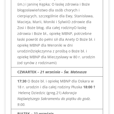
śm.) i Janinę Kępka; O łaskę zdrowia i Boże
błogosławieństwo dla osób chorych i
cierpiących, szczególnie dla Ewy, Stanisława,
Macieja, Marii, Moniki i SylwiiO zdrowie dla
Zosi i Boże błog. dla całej rodzinyO łaskę
zdrowia i Boże bł., opiekę MBNP, potrzebne
łaski powrót do pełni sił dla Anety O Boże bł. i
opiekę MBNP dla Weroniki w dni
urodzinDziękczynna z prośbą o Boże bł. i
opiekę MBNP dla Mieczysławy w 80 r. urodzin
(od synów z rodzinami)
CZWARTEK
– 21 września – Św. Mateusza
17:30
O Boże bł. i opiekę MBNP dla Oskara w
18 r. urodzin i dla całej rodziny Płuska
18:00
†
Helenę Dziedzic (greg.21)
Adoracja
Najświętszego Sakramentu do piątku do godz.
9:00.
PIĄTEK
– 22 września