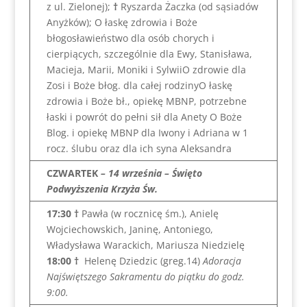
z ul. Zielonej);
†
Ryszarda Żaczka (od sąsiadów
Anyżków); O łaskę zdrowia i Boże
błogosławieństwo dla osób chorych i
cierpiących, szczególnie dla Ewy, Stanisława,
Macieja, Marii, Moniki i SylwiiO zdrowie dla
Zosi i Boże błog. dla całej rodzinyO łaskę
zdrowia i Boże bł., opiekę MBNP, potrzebne
łaski i powrót do pełni sił dla Anety O Boże
Blog. i opiekę MBNP dla Iwony i Adriana w 1
rocz. ślubu oraz dla ich syna Aleksandra
CZWARTEK
– 14 września – Święto
Podwyższenia Krzyża Św.
17:30 †
Pawła (w rocznicę śm.), Anielę
Wojciechowskich, Janinę, Antoniego,
Władysława Warackich, Mariusza Niedzielę
18:00
†
Helenę Dziedzic (greg.14)
Adoracja
Najświętszego Sakramentu do piątku do godz.
9:00.