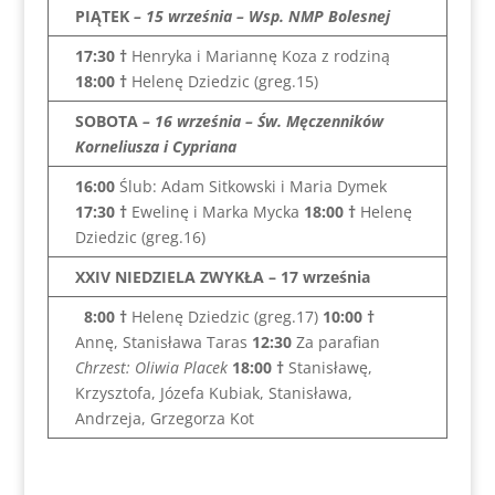
PIĄTEK
– 15 września – Wsp. NMP Bolesnej
17:30 †
Henryka i Mariannę Koza z rodziną
18:00
†
Helenę Dziedzic (greg.15)
SOBOTA
– 16 września – Św. Męczenników
Korneliusza i Cypriana
16:00
Ślub: Adam Sitkowski i Maria Dymek
17:30 †
Ewelinę i Marka Mycka
18:00
†
Helenę
Dziedzic (greg.16)
XXIV NIEDZIELA ZWYKŁA – 17 września
8:00
†
Helenę Dziedzic (greg.17)
10:00
†
Annę, Stanisława Taras
12:30
Za parafian
Chrzest: Oliwia Placek
18:00
†
Stanisławę,
Krzysztofa, Józefa Kubiak, Stanisława,
Andrzeja, Grzegorza Kot