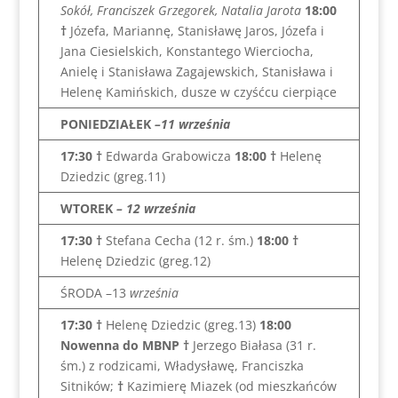
Sokół, Franciszek Grzegorek, Natalia Jarota
18:00
†
Józefa, Mariannę, Stanisławę Jaros, Józefa i
Jana Ciesielskich, Konstantego Wierciocha,
Anielę i Stanisława Zagajewskich, Stanisława i
Helenę Kamińskich, dusze w czyśćcu cierpiące
PONIEDZIAŁEK
–11 września
17:30 †
Edwarda Grabowicza
18:00 †
Helenę
Dziedzic (greg.11)
WTOREK
– 12 września
17:30 †
Stefana Cecha (12 r. śm.)
18:00
†
Helenę Dziedzic (greg.12)
ŚRODA –13
września
17:30 †
Helenę Dziedzic (greg.13)
18:00
Nowenna do MBNP †
Jerzego Białasa (31 r.
śm.) z rodzicami, Władysławę, Franciszka
Sitników;
†
Kazimierę Miazek (od mieszkańców