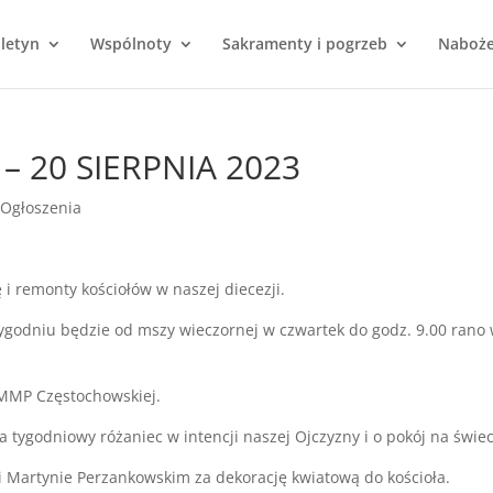
uletyn
Wspólnoty
Sakramenty i pogrzeb
Naboż
– 20 SIERPNIA 2023
Ogłoszenia
 i remonty kościołów w naszej diecezji.
ygodniu będzie od mszy wieczornej w czwartek do godz. 9.00 rano
 MMP Częstochowskiej.
 tygodniowy różaniec w intencji naszej Ojczyzny i o pokój na świec
 Martynie Perzankowskim za dekorację kwiatową do kościoła.