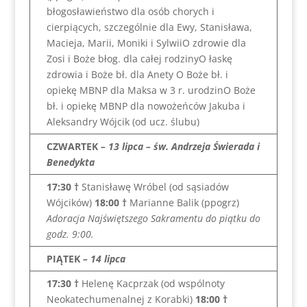
błogosławieństwo dla osób chorych i
cierpiących, szczególnie dla Ewy, Stanisława,
Macieja, Marii, Moniki i SylwiiO zdrowie dla
Zosi i Boże błog. dla całej rodzinyO łaskę
zdrowia i Boże bł. dla Anety O Boże bł. i
opiekę MBNP dla Maksa w 3 r. urodzinO Boże
bł. i opiekę MBNP dla nowożeńców Jakuba i
Aleksandry Wójcik (od ucz. ślubu)
CZWARTEK
– 13 lipca – św. Andrzeja Świerada i
Benedykta
17:30 †
Stanisławę Wróbel (od sąsiadów
Wójcików)
18:00
†
Marianne Balik (ppogrz)
Adoracja Najświętszego Sakramentu do piątku do
godz. 9:00.
PIĄTEK
– 14 lipca
17:30 †
Helenę Kacprzak (od wspólnoty
Neokatechumenalnej z Korabki)
18:00
†