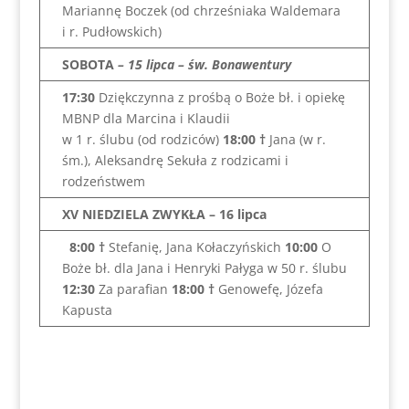
Mariannę Boczek (od chrześniaka Waldemara
i r. Pudłowskich)
SOBOTA
– 15 lipca – św. Bonawentury
17:30
Dziękczynna z prośbą o Boże bł. i opiekę
MBNP dla Marcina i Klaudii
w 1 r. ślubu (od rodziców)
18:00
†
Jana (w r.
śm.), Aleksandrę Sekuła z rodzicami i
rodzeństwem
XV NIEDZIELA ZWYKŁA – 16 lipca
8:00
†
Stefanię, Jana Kołaczyńskich
10:00
O
Boże bł. dla Jana i Henryki Pałyga w 50 r. ślubu
12:30
Za parafian
18:00
†
Genowefę, Józefa
Kapusta