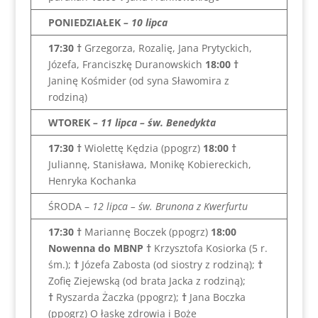
PONIEDZIAŁEK
– 10 lipca
17:30 †
Grzegorza, Rozalię, Jana Prytyckich,
Józefa, Franciszkę Duranowskich
18:00 †
Janinę Kośmider (od syna Sławomira z
rodziną)
WTOREK
– 11 lipca – św. Benedykta
17:30 †
Wiolettę Kędzia (ppogrz)
18:00
†
Juliannę, Stanisława, Monikę Kobiereckich,
Henryka Kochanka
ŚRODA –
12 lipca – św. Brunona z Kwerfurtu
17:30 †
Mariannę Boczek (ppogrz)
18:00
Nowenna do MBNP †
Krzysztofa Kosiorka (5 r.
śm.);
†
Józefa Zabosta (od siostry z rodziną);
†
Zofię Ziejewską (od brata Jacka z rodziną);
†
Ryszarda Żaczka (ppogrz);
†
Jana Boczka
(ppogrz) O łaskę zdrowia i Boże