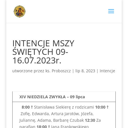
INTENCJE MSZY
ŚWIĘTYCH 09-
16.07.2023r.
utworzone przez
ks. Proboszcz
|
lip 8, 2023
|
Intencje
XIV NIEDZIELA ZWYKŁA – 09 lipca
8:00
†
Stanisława Siekierę z rodzicami
10:00
†
Zofię, Edwarda, Artura Jarotów, Józefa,
Juliannę, Adama, Barbarę Czubak
12:30
Za
parafian
18:00
†
Jana Frankowskiego