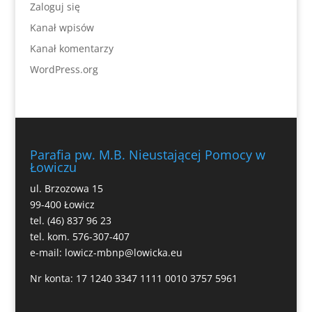
Zaloguj się
Kanał wpisów
Kanał komentarzy
WordPress.org
Parafia pw. M.B. Nieustającej Pomocy w
Łowiczu
ul. Brzozowa 15
99-400 Łowicz
tel. (46) 837 96 23
tel. kom. 576-307-407
e-mail:
lowicz-mbnp@lowicka.eu
Nr konta: 17 1240 3347 1111 0010 3757 5961