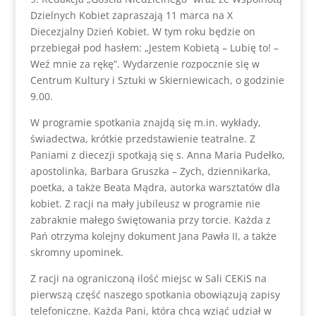
Dzielnych Kobiet zapraszają 11 marca na X
Diecezjalny Dzień Kobiet. W tym roku będzie on
przebiegał pod hasłem: „Jestem Kobietą – Lubię to! –
Weź mnie za rękę”. Wydarzenie rozpocznie się w
Centrum Kultury i Sztuki w Skierniewicach, o godzinie
9.00.
W programie spotkania znajdą się m.in. wykłady,
świadectwa, krótkie przedstawienie teatralne. Z
Paniami z diecezji spotkają się s. Anna Maria Pudełko,
apostolinka, Barbara Gruszka – Zych, dziennikarka,
poetka, a także Beata Mądra, autorka warsztatów dla
kobiet. Z racji na mały jubileusz w programie nie
zabraknie małego świętowania przy torcie. Każda z
Pań otrzyma kolejny dokument Jana Pawła II, a także
skromny upominek.
Z racji na ograniczoną ilość miejsc w Sali CEKiS na
pierwszą część naszego spotkania obowiązują zapisy
telefoniczne. Każda Pani, która chcą wziąć udział w