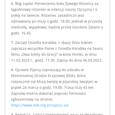
6. Bóg zapłać Pierwszemu Kołu Żywego Różańca za
tygodniowy różaniec w intencji naszej Ojczyzny i o
pokój na świecie. Różaniec zasadniczo jest
odmawiany po mszy o godz. 18.00, jednak w przyszłą
niedzielę, wyjątkowo, będzie przed Gorzkimi Żalami o
godz. 16.45.
7. Zarząd Osiedla Korabka, z okazji Dnia Kobiet,
zaprasza wszystkie Panie z Osiedla Korabka na Seans
filmu „Dwa bilety do Grecji” w kinie Feniks, w dniu
11.03.2023 r., godz. 17:30. Zapisy do dnia 06.03.2023.
8. Ojcowie Pijarzy zapraszają do udziału w
Ekstremalnej Drodze Krzyżowej (EDK), która
rozpocznie się Mszą świętą w pijarskiej świątyni w
piątek 24 marca o godz. 19.00. Trasa liczy 43 km.
Zapisów można dokonać poprzez formularz
zgłoszeniowy na stronie:
https://www.edk.org.pl/zapisz-sie
9. Redakcja „Gościa Niedzielnego” wraz ze Wspólnotą