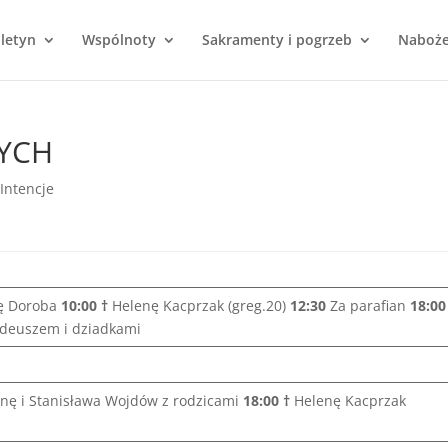
uletyn
Wspólnoty
Sakramenty i pogrzeb
Naboż
TYCH
Intencje
ię Doroba
10:00
†
Helenę Kacprzak (greg.20)
12:30
Za parafian
18:00
Tadeuszem i dziadkami
nnę i Stanisława Wojdów z rodzicami
18:00
†
Helenę Kacprzak