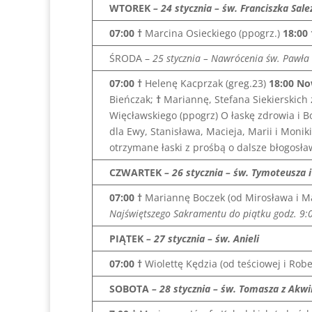
WTOREK
– 24 stycznia – św. Franciszka Sal
07:00 †
Marcina Osieckiego (ppogrz.)
18:00
ŚRODA –
25 stycznia – Nawrócenia św. Pawła
07:00 †
Helenę Kacprzak (greg.23)
18:00
No
Bieńczak;
†
Mariannę, Stefana Siekierskich
Więcławskiego (ppogrz) O łaskę zdrowia i B
dla Ewy, Stanisława, Macieja, Marii i Monik
otrzymane łaski z prośbą o dalsze błogosła
CZWARTEK
– 26 stycznia – św. Tymoteusza i
07:00
†
Mariannę Boczek (od Mirosława i M
Najświętszego Sakramentu do piątku godz. 9:
PIĄTEK
– 27 stycznia – św. Anieli
07:00 †
Wiolettę Kędzia (od teściowej i Robe
SOBOTA
– 28 stycznia – św. Tomasza z Akw