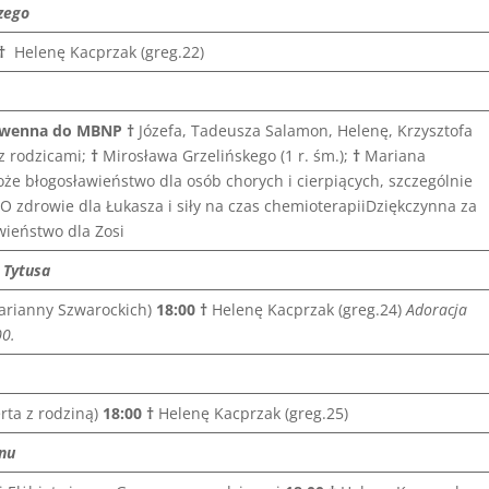
ezego
 †
Helenę Kacprzak (greg.22)
wenna do MBNP †
Józefa, Tadeusza Salamon, Helenę, Krzysztofa
 z rodzicami;
†
Mirosława Grzelińskego (1 r. śm.);
†
Mariana
oże błogosławieństwo dla osób chorych i cierpiących, szczególnie
iO zdrowie dla Łukasza i siły na czas chemioterapiiDziękczynna za
wieństwo dla Zosi
 Tytusa
arianny Szwarockich)
18:00
†
Helenę Kacprzak (greg.24)
Adoracja
00.
rta z rodziną)
18:00
†
Helenę Kacprzak (greg.25)
inu