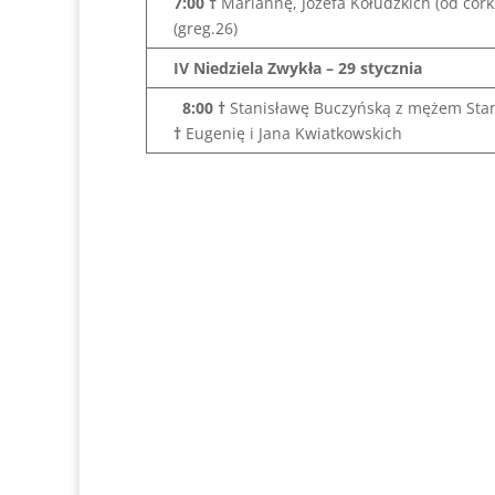
7:00 †
Mariannę, Józefa Kołudzkich (od córk
(greg.26)
IV Niedziela Zwykła – 29 stycznia
8:00
†
Stanisławę Buczyńską z mężem St
†
Eugenię i Jana Kwiatkowskich