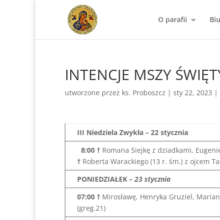
O parafii
Bi
INTENCJE MSZY ŚWIĘ
utworzone przez
ks. Proboszcz
|
sty 22, 2023
|
III Niedziela Zwykła – 22 stycznia
8:00
†
Romana Siejkę z dziadkami, Eugen
†
Roberta Warackiego (13 r. śm.) z ojcem 
PONIEDZIAŁEK
– 23 stycznia
07:00 †
Mirosławę, Henryka Gruziel, Maria
(greg.21)