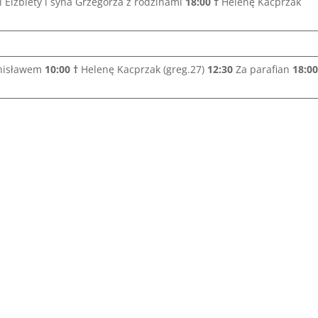
i Elżbiety i syna Grzegorza z rodzinami
18:00 †
Helenę Kacprzak
anisławem
10:00
†
Helenę Kacprzak (greg.27)
12:30
Za parafian
18:00