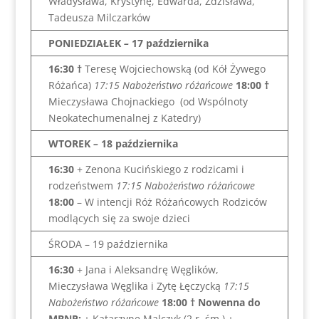
Władysława, Krystynę, Edwarda, Zdzisława,
Tadeusza Milczarków
PONIEDZIAŁEK
–
17 października
16:30
†
Teresę Wojciechowską (od Kół Żywego
Różańca)
17:15 Nabożeństwo różańcowe
18:00
†
Mieczysława Chojnackiego (od Wspólnoty
Neokatechumenalnej z Katedry)
WTOREK
–
18 października
16:30
+ Zenona Kucińskiego z rodzicami i
rodzeństwem
17:15 Nabożeństwo różańcowe
18:00
– W intencji Róż Różańcowych Rodziców
modlących się za swoje dzieci
ŚRODA – 19 października
16:30
+ Jana i Aleksandrę Węglików,
Mieczysława Węglika i Zytę Łęczycką
17:15
Nabożeństwo różańcowe
18:00
† Nowenna do
MBNP:
+ Katarzynę Malczyk (2 r. śm.) +