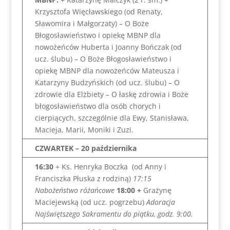
Krzysztofa Więcławskiego (od Renaty,
Sławomira i Małgorzaty) – O Boże
Błogosławieństwo i opiekę MBNP dla
nowożeńców Huberta i Joanny Bończak (od
ucz. ślubu) – O Boże Błogosławieństwo i
opiekę MBNP dla nowożeńców Mateusza i
Katarzyny Budzyńskich (od ucz. ślubu) – O
zdrowie dla Elżbiety – O łaskę zdrowia i Boże
błogosławieństwo dla osób chorych i
cierpiących, szczególnie dla Ewy, Stanisława,
Macieja, Marii, Moniki i Zuzi.
CZWARTEK
–
20 października
16:30
+ Ks. Henryka Boczka (od Anny i
Franciszka Płuska z rodziną)
17:15
Nabożeństwo różańcowe
18:00
+
Grażynę
Maciejewską (od ucz. pogrzebu)
Adoracja
Najświętszego Sakramentu do piątku, godz. 9:00.