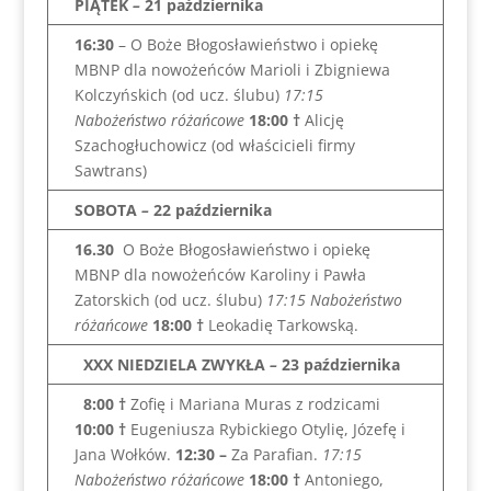
PIĄTEK
–
21 października
16:30
– O Boże Błogosławieństwo i opiekę
MBNP dla nowożeńców Marioli i Zbigniewa
Kolczyńskich (od ucz. ślubu)
17:15
Nabożeństwo różańcowe
18:00
†
Alicję
Szachogłuchowicz (od właścicieli firmy
Sawtrans)
SOBOTA
–
22 października
16.30
O Boże Błogosławieństwo i opiekę
MBNP dla nowożeńców Karoliny i Pawła
Zatorskich (od ucz. ślubu)
17:15 Nabożeństwo
różańcowe
18:00 †
Leokadię Tarkowską.
XXX NIEDZIELA ZWYKŁA
–
23 października
8:00
†
Zofię i Mariana Muras z rodzicami
10:00
†
Eugeniusza Rybickiego Otylię, Józefę i
Jana Wołków.
12:30 –
Za Parafian.
17:15
Nabożeństwo różańcowe
18:00
†
Antoniego,