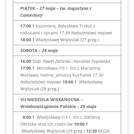
PIĄTEK
– 27 maja – św. Augustyna z
Canterbury
17:00
†
Kazimierę, Bolesława Trakul z
rodzicami i synami
17.30 Nabożeństwo majowe
18:00
†
Władysławę Wojtysiak (27 greg.)
SOBOTA
– 28 maja
16:00
Ślub: Paweł Zatorski i Karolina Popowska
17:00
†
Mirosława (19 r. śm.), Mariannę,
Wacława, Halinę, Janusza Kucharek
17.30
Nabożeństwo majowe
18:00
†
Władysławę
Wojtysiak (28 greg.)
VII NIEDZIELA WIEKANOCNA –
Wniebowstąpienie Pańskie
– 29 maja
8:00
†
Władysława (13 r. śm.), Stefanię
Okraska oraz ich rodziców
10:00
†
Władysławę Wojtysiak (29 greg.)
12:30
MSZA