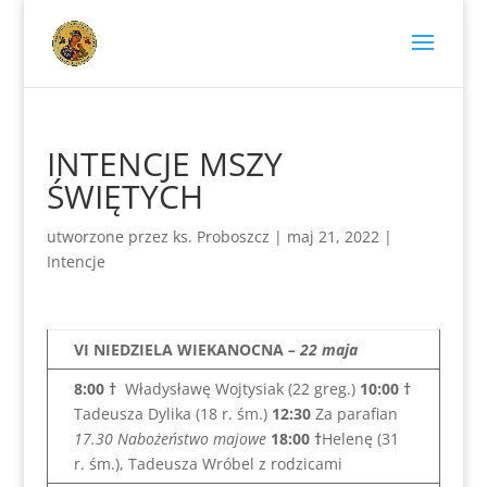
INTENCJE MSZY
ŚWIĘTYCH
utworzone przez
ks. Proboszcz
|
maj 21, 2022
|
Intencje
VI NIEDZIELA WIEKANOCNA
– 22 maja
8:00
†
Władysławę Wojtysiak (22 greg.)
10:00
†
Tadeusza Dylika (18 r. śm.)
12:30
Za parafian
17.30 Nabożeństwo majowe
18:00
†
Helenę (31
r. śm.), Tadeusza Wróbel z rodzicami