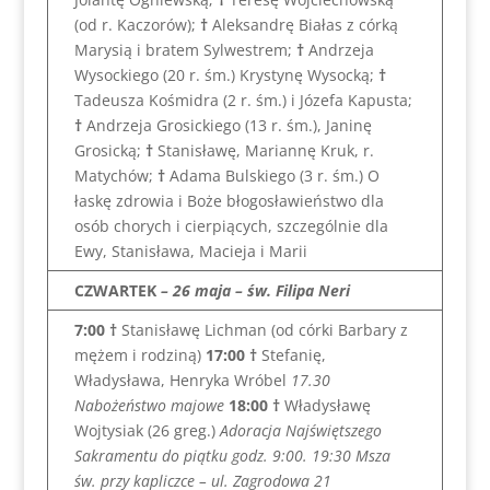
(od r. Kaczorów);
†
Aleksandrę Białas z córką
Marysią i bratem Sylwestrem;
†
Andrzeja
Wysockiego (20 r. śm.) Krystynę Wysocką;
†
Tadeusza Kośmidra (2 r. śm.) i Józefa Kapusta;
†
Andrzeja Grosickiego (13 r. śm.), Janinę
Grosicką;
†
Stanisławę, Mariannę Kruk, r.
Matychów;
†
Adama Bulskiego (3 r. śm.) O
łaskę zdrowia i Boże błogosławieństwo dla
osób chorych i cierpiących, szczególnie dla
Ewy, Stanisława, Macieja i Marii
CZWARTEK
– 26 maja – św. Filipa Neri
7:00 †
Stanisławę Lichman (od córki Barbary z
mężem i rodziną)
17:00
†
Stefanię,
Władysława, Henryka Wróbel
17.30
Nabożeństwo majowe
18:00
†
Władysławę
Wojtysiak (26 greg.)
Adoracja Najświętszego
Sakramentu do piątku godz. 9:00.
19:30 Msza
św. przy kapliczce – ul. Zagrodowa 21