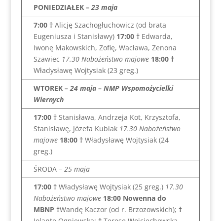
PONIEDZIAŁEK
– 23 maja
7:00 †
Alicję Szachogłuchowicz (od brata
Eugeniusza i Stanisławy)
17:00
†
Edwarda,
Iwonę Makowskich, Zofię, Wacława, Zenona
Szawiec
17.30 Nabożeństwo majowe
18:00
†
Władysławę Wojtysiak (23 greg.)
WTOREK
– 24 maja – NMP Wspomożycielki
Wiernych
17:00
†
Stanisława, Andrzeja Kot, Krzysztofa,
Stanisławę, Józefa Kubiak
17.30 Nabożeństwo
majowe
18:00
†
Władysławę Wojtysiak (24
greg.)
ŚRODA –
25 maja
17:00
†
Władysławę Wojtysiak (25 greg.)
17.30
Nabożeństwo majowe
18:00
Nowenna do
MBNP †
Wandę Kaczor (od r. Brzozowskich);
†
Jolantę Ogniewską;
†
Teresę Wojciechowską