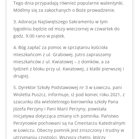
Tego dnia przypadają również popularne walentynki.
Módlmy się za zakochanych o Boże prowadzenie.
3. Adoracja Najświętszego Sakramentu w tym
tygodniu będzie od mszy wieczornej w czwartek do
godz. 9.00 rano w piątek.
4. Bóg zapłać za pomoc w sprzątaniu kościoła
mieszkańcom z ul. Grabowej. Jutro zapraszamy
mieszkańców z ul. Kwiatowej – z domków, a za
tydzień z bloku przy ul. Kwiatowej, z klatki pierwszej i
drugiej.
5. Dyrektor Szkoły Podstawowej nr 3 w Łowiczu, pani
Wioletta Puszcz, informuje, iż pod koniec roku 2021, z
szacunku dla wieloletniego kierownika szkoły Pana
Józefa Perzyny i Pani Marii Perzyny, powstała
inicjatywa dotycząca zmiany ich pomnika. Państwo
Perzynowie pochowani są na Cmentarzu Katedralnym
w Łowiczu. Obecny pomnik jest zniszczony i trudny w
utrzymaniu czystości. Wszyscy chętni, którzy