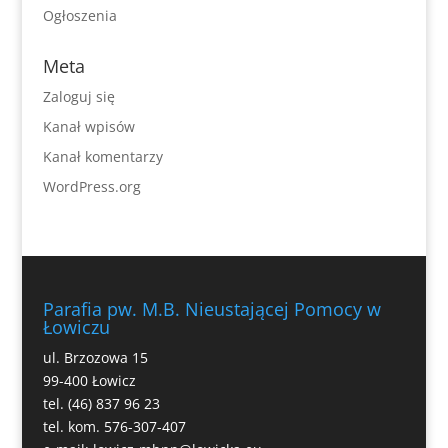
Ogłoszenia
Meta
Zaloguj się
Kanał wpisów
Kanał komentarzy
WordPress.org
Parafia pw. M.B. Nieustającej Pomocy w
Łowiczu
ul. Brzozowa 15
99-400 Łowicz
tel. (46) 837 96 23
tel. kom. 576-307-407