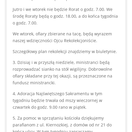
Jutro i we wtorek nie będzie Rorat o godz. 7.00. We
środę Roraty będą o godz. 18.00, a do końca tygodnia
o godz. 7.00.
We wtorek, ofiary zbierane na tacę, będą wyrazem
naszej wdzięczności Ojcu Rekolekcjoniście.
Szczegółowy plan rekolekcji znajdziemy w biuletynie.
3. Dzisiaj i w przyszłą niedziele, ministranci będą
rozprowadzać sianko na stół wigilijny. Dobrowolne
ofiary składane przy tej okazji, są przeznaczone na
fundusz ministrancki.
4. Adoracja Najświętszego Sakramentu w tym
tygodniu będzie trwała od mszy wieczornej w
czwartek do godz. 9.00 rano w piątek.
5. Za pomoc w sprzątaniu kościoła dziękujemy
parafianom z ul. Kiernozkiej, z domów od nr 21 do
końca ulicy. W tym tygodniu zapraszamy