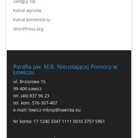
Zaloguj się
Kanał wpisów
Kanał komentarzy
WordPress.org
Parafia pw. M.B. Nieustającej Pomocy w
Łowiczu
ul. Brzozowa 15
99-400 Łowicz
tel. (46) 837 96 23
tel. kom. 576-307-407
e-mail:
lowicz-mbnp@lowicka.eu
Nr konta: 17 1240 3347 1111 0010 3757 5961