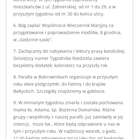
mieszkańców z ul. Żołnierskiej, od nr 1 do 29, a w
przyszłym tygodniu od nr 30 do końca ulicy.
6. Bóg zapłać Wspólnocie Wieczernik Maryjny za
przygotowanie i poprowadzenie modlitw, 8 grudnia,
w „Godzinie Łaski”.
7. Zachęcamy do nabywania i lektury prasy katolickiej.
Dzisiejszy numer Tygodnika Niedziela zawiera
bezpłatny dodatek: kalendarz na przyszły rok.
8. Parafia w Bobrownikach organizuje w przyszłym
roku dwie pielgrzymki: do Fatimy i do krajów
Bałtyckich. Szczegóły znajdziemy w gablocie.
9. W minionym tygodniu zmarła i została pochowana
mama ks. Adama, śp. Bożenna Domańska. Różne
grupy i wspólnoty z naszej parafii, już zamówiły w jej
intencji, msze św., które będą odprawione u nas w
tym i przyszłym roku. W najbliższy wtorek, o godz.
11.00 będzie odprawiona msza jako dar od kapłanów