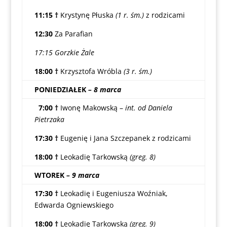
11:15 †
Krystynę Płuska
(1 r. śm.)
z rodzicami
12:30
Za Parafian
17:15 Gorzkie Żale
18:00
†
Krzysztofa Wróbla
(3 r. śm.)
PONIEDZIAŁEK
– 8 marca
7:00
†
Iwonę Makowską –
int. od Daniela
Pietrzaka
17:30
†
Eugenię i Jana Szczepanek z rodzicami
18:00
†
Leokadię Tarkowską
(greg. 8)
WTOREK
– 9 marca
17:30
†
Leokadię i Eugeniusza Woźniak,
Edwarda Ogniewskiego
18:00
†
Leokadię Tarkowską
(greg. 9)