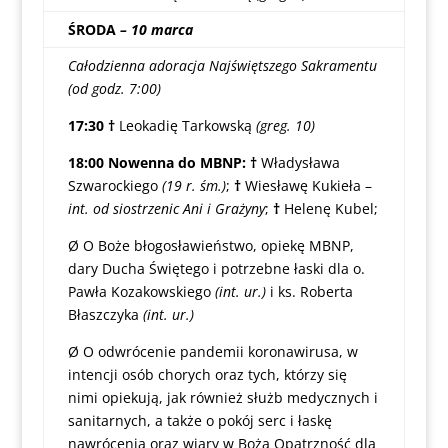
ŚRODA
– 10 marca
Całodzienna adoracja Najświętszego Sakramentu
(od godz. 7:00)
17:30
†
Leokadię Tarkowską
(greg. 10)
18:00
Nowenna do MBNP: †
Władysława
Szwarockiego
(19 r. śm.)
;
†
Wiesławę Kukieła –
int. od siostrzenic Ani i Grażyny
;
†
Helenę Kubel;
Ø O Boże błogosławieństwo, opiekę MBNP,
dary Ducha Świętego i potrzebne łaski dla o.
Pawła Kozakowskiego
(int. ur.)
i ks. Roberta
Błaszczyka
(int. ur.)
Ø O odwrócenie pandemii koronawirusa, w
intencji osób chorych oraz tych, którzy się
nimi opiekują, jak również służb medycznych i
sanitarnych, a także o pokój serc i łaskę
nawrócenia oraz wiary w Bożą Opatrzność dla