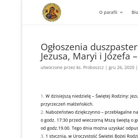
O parafii
Bi
Ogłoszenia duszpasters
Jezusa, Maryi i Józefa 
utworzone przez
ks. Proboszcz
|
gru 26, 2020
W dzisiejszą niedzielę – Świętej Rodziny: Je
przyrzeczeń małżeńskich.
Nabożeństwo dziękczynno – przebłagalne na
o godz. 17:30 przed wieczorną Mszą świętą o g
od godz.19.00. Tego dnia można uzyskać odpus
1 stycznia, w Uroczystość Świętej Bożej Rod