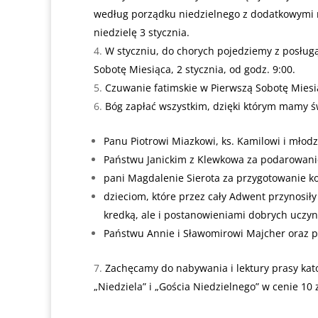
według porządku niedzielnego z dodatkowymi m
niedzielę 3 stycznia.
W styczniu, do chorych pojedziemy z posługą
Sobotę Miesiąca, 2 stycznia, od godz. 9:00.
Czuwanie fatimskie w Pierwszą Sobotę Miesi
Bóg zapłać wszystkim, dzięki którym mamy św
Panu Piotrowi Miazkowi, ks. Kamilowi i młodzi
Państwu Janickim z Klewkowa za podarowani
pani Magdalenie Sierota za przygotowanie k
dzieciom, które przez cały Adwent przynosił
kredką, ale i postanowieniami dobrych uczy
Państwu Annie i Sławomirowi Majcher oraz pan
Zachęcamy do nabywania i lektury prasy kat
„Niedziela” i „Gościa Niedzielnego” w cenie 10 z