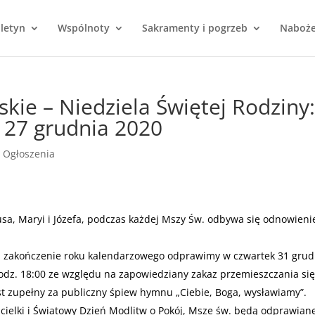
uletyn
Wspólnoty
Sakramenty i pogrzeb
Naboż
kie – Niedziela Świętej Rodziny:
– 27 grudnia 2020
|
Ogłoszenia
zusa, Maryi i Józefa, podczas każdej Mszy Św. odbywa się odnowieni
 zakończenie roku kalendarzowego odprawimy w czwartek 31 grud
odz. 18:00 ze względu na zapowiedziany zakaz przemieszczania się
t zupełny za publiczny śpiew hymnu „Ciebie, Boga, wysławiamy”.
zicielki i Światowy Dzień Modlitw o Pokój, Msze św. będą odprawian