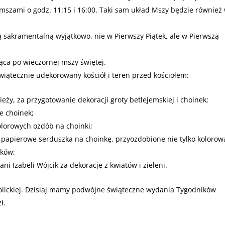
szami o godz. 11:15 i 16:00. Taki sam układ Mszy będzie również
 sakramentalną wyjątkowo, nie w Pierwszy Piątek, ale w Pierwszą
ąca po wieczornej mszy świętej.
iątecznie udekorowany kościół i teren przed kościołem:
eży, za przygotowanie dekoracji groty betlejemskiej i choinek;
e choinek;
olorowych ozdób na choinki;
y papierowe serduszka na choinkę, przyozdobione nie tylko kolorow
nków;
i Izabeli Wójcik za dekoracje z kwiatów i zieleni.
olickiej. Dzisiaj mamy podwójne świąteczne wydania Tygodników
ł.