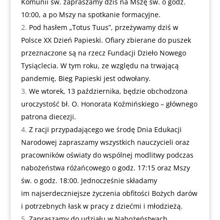
Komunii św. zapraszamy dziś na Mszę św. o godz.
10:00, a po Mszy na spotkanie formacyjne.
Pod hasłem „Totus Tuus”, przeżywamy dziś w
Polsce XX Dzień Papieski. Ofiary zbierane do puszek
przeznaczone są na rzecz Fundacji Dzieło Nowego
Tysiąclecia. W tym roku, ze względu na trwającą
pandemię, Bieg Papieski jest odwołany.
We wtorek, 13 października, będzie obchodzona
uroczystość bł. O. Honorata Koźmińskiego – głównego
patrona diecezji.
Z racji przypadającego we środę Dnia Edukacji
Narodowej zapraszamy wszystkich nauczycieli oraz
pracowników oświaty do wspólnej modlitwy podczas
nabożeństwa różańcowego o godz. 17:15 oraz Mszy
św. o godz. 18:00. Jednocześnie składamy
im najserdeczniejsze życzenia obfitości Bożych darów
i potrzebnych łask w pracy z dziećmi i młodzieżą.
Zapraszamy do udziału w Nabożeństwach