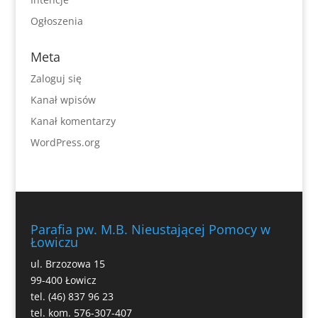
Ogłoszenia
Meta
Zaloguj się
Kanał wpisów
Kanał komentarzy
WordPress.org
Parafia pw. M.B. Nieustającej Pomocy w
Łowiczu
ul. Brzozowa 15
99-400 Łowicz
tel. (46) 837 96 23
tel. kom. 576-307-407