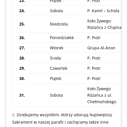
23.
Piątek
P. Piotr
24.
Sobota
P. Kamil – Schola
Koło Żywego
25.
Niedziela
Różańca z Chąśna
26.
Poniedziałek
P. Piotr
27.
Wtorek
Grupa Al-Anon
28.
Środa
P. Piotr
29.
Czwartek
P. Piotr
30.
Piątek
P. Piotr
Koło Żywego
31.
Sobota
Różańca z ul.
Chełmońskiego
Dziękujemy wszystkim, którzy adorują Najświętszy
Sakrament w naszej parafii i zachęcamy także inne