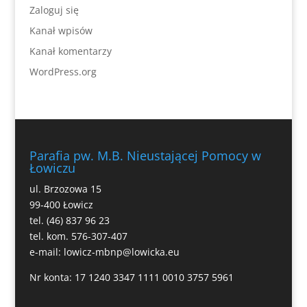
Zaloguj się
Kanał wpisów
Kanał komentarzy
WordPress.org
Parafia pw. M.B. Nieustającej Pomocy w
Łowiczu
ul. Brzozowa 15
99-400 Łowicz
tel. (46) 837 96 23
tel. kom. 576-307-407
e-mail:
lowicz-mbnp@lowicka.eu
Nr konta: 17 1240 3347 1111 0010 3757 5961