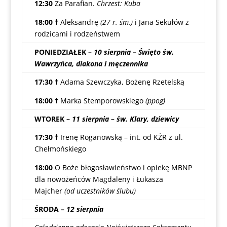
12:30
Za Parafian.
Chrzest: Kuba
18:00 †
Aleksandrę
(27 r. śm.)
i Jana Sekułów z
rodzicami i rodzeństwem
PONIEDZIAŁEK
–
10 sierpnia – Święto św.
Wawrzyńca, diakona i męczennika
17:30 †
Adama Szewczyka, Bożenę Rzetelską
18:00 †
Marka Stemporowskiego
(ppog)
WTOREK –
11 sierpnia – św. Klary, dziewicy
17:30 †
Irenę Roganowską – int. od KŻR z ul.
Chełmońskiego
18:00
O Boże błogosławieństwo i opiekę MBNP
dla nowożeńców Magdaleny i Łukasza
Majcher
(od uczestników ślubu)
ŚRODA
– 12 sierpnia