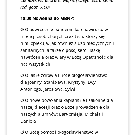
Całodzienna adoracja Najświętszego Sakramentu
(od. godz. 7:00)
18:00
Nowenna do MBNP
:
Ø O odwrócenie pandemii koronawirusa, w
intencji osób chorych oraz tych, którzy się
nimi opiekują, jak również służb medycznych i
sanitarnych, a także o pokój serc i łaskę
nawrócenia oraz wiary w Bożą Opatrzność dla
nas wszystkich
Ø O łaskę zdrowia i Boże błogosławieństwo
dla Joanny, Stanisława, Krystyny, Ewy,
Antoniego, Jarosława, Sylwii,
Ø O nowe powołania kapłańskie i zakonne dla
naszej diecezji oraz o Boże prowadzenie dla
naszych alumnów: Bartłomieja, Michała i
Daniela
Ø O Bożą pomoc i błogosławieństwo w