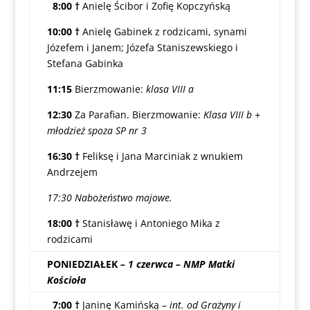
8:00 †
Anielę Ścibor i Zofię Kopczyńską
10:00 †
Anielę Gabinek z rodzicami, synami
Józefem i Janem; Józefa Staniszewskiego i
Stefana Gabinka
11:15
Bierzmowanie:
klasa VIII a
12:30
Za Parafian. Bierzmowanie:
Klasa VIII b +
młodzież spoza SP nr 3
16:30
†
Feliksę i Jana Marciniak z wnukiem
Andrzejem
17:30 Nabożeństwo majowe.
18:00 †
Stanisławę i Antoniego Mika z
rodzicami
PONIEDZIAŁEK
– 1 czerwca – NMP Matki
Kościoła
7:00
†
Janinę Kamińską –
int. od Grażyny i