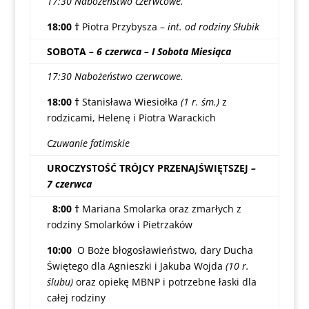
17:30 Nabożeństwo czerwcowe.
18:00 †
Piotra Przybysza –
int. od rodziny Słubik
SOBOTA
– 6 czerwca – I Sobota Miesiąca
17:30 Nabożeństwo czerwcowe.
18:00 †
Stanisława Wiesiołka
(1 r. śm.)
z
rodzicami, Helenę i Piotra Warackich
Czuwanie fatimskie
UROCZYSTOŚĆ TRÓJCY PRZENAJŚWIĘTSZEJ
–
7 czerwca
8:00 †
Mariana Smolarka oraz zmarłych z
rodziny Smolarków i Pietrzaków
10:00
O Boże błogosławieństwo, dary Ducha
Świętego dla Agnieszki i Jakuba Wojda
(10 r.
ślubu)
oraz opiekę MBNP i potrzebne łaski dla
całej rodziny