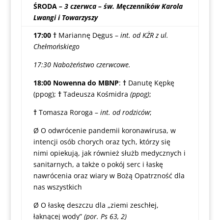
ŚRODA
– 3 czerwca – św. Męczenników Karola
Lwangi i Towarzyszy
17:00
†
Mariannę Dęgus –
int. od KŻR z ul.
Chełmońskiego
17:30 Nabożeństwo czerwcowe.
18:00
Nowenna do MBNP
:
†
Danutę Kępkę
(ppog);
†
Tadeusza Kośmidra
(ppog)
;
†
Tomasza Roroga –
int. od rodziców
;
Ø O odwrócenie pandemii koronawirusa, w
intencji osób chorych oraz tych, którzy się
nimi opiekują, jak również służb medycznych i
sanitarnych, a także o pokój serc i łaskę
nawrócenia oraz wiary w Bożą Opatrzność dla
nas wszystkich
Ø O łaskę deszczu dla „ziemi zeschłej,
łaknącej wody”
(por. Ps 63, 2)