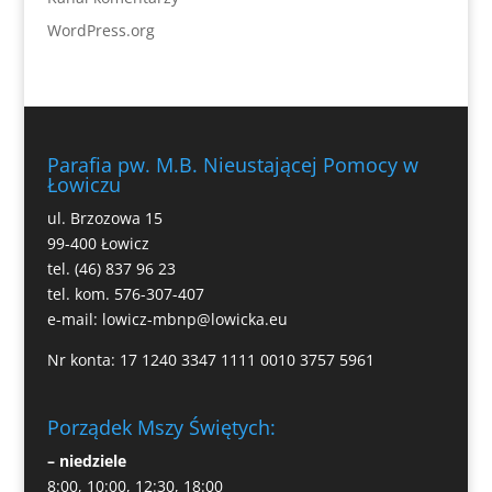
WordPress.org
Parafia pw. M.B. Nieustającej Pomocy w
Łowiczu
ul. Brzozowa 15
99-400 Łowicz
tel. (46) 837 96 23
tel. kom. 576-307-407
e-mail:
lowicz-mbnp@lowicka.eu
Nr konta: 17 1240 3347 1111 0010 3757 5961
Porządek Mszy Świętych:
– niedziele
8:00, 10:00, 12:30, 18:00