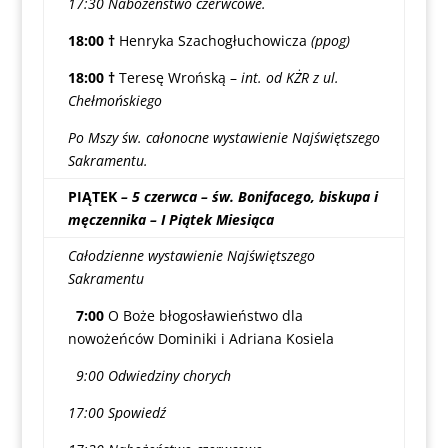
17:30 Nabożeństwo czerwcowe.
18:00
†
Henryka Szachogłuchowicza
(ppog)
18:00 †
Teresę Wrońską –
int. od KŻR z ul.
Chełmońskiego
Po Mszy św. całonocne wystawienie Najświętszego
Sakramentu.
PIĄTEK
– 5 czerwca – św. Bonifacego, biskupa i
męczennika – I Piątek Miesiąca
Całodzienne wystawienie Najświętszego
Sakramentu
7:00
O Boże błogosławieństwo dla
nowożeńców Dominiki i Adriana Kosiela
9:00 Odwiedziny chorych
17:00 Spowiedź