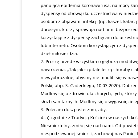
panująca epidemia koronawirusa, na mocy kan.
dyspensy od obowiązku uczestnictwa w niedzie
osobom z objawami infekcji (np. kaszel, katar, 
dorosłym, którzy sprawują nad nimi bezpośred
korzystające z dyspensy zachęcam do uczestni
lub internetu. Osobom korzystającym z dyspen
dzieł miłosierdzia.
Proszę przede wszystkim o głęboką modlitwę
nawrócenia. „Tak jak szpitale leczą choroby ciał
niewyobrażalne, abyśmy nie modlili się w nas
Polski, abp. S. Gądeckiego, 10.03.2020). Dobr
Módlmy się o zdrowie dla chorych, tych, którzy
służb sanitarnych. Módlmy się o wygaśnięcie e
Polecam duszpasterzom, aby:
a) zgodnie z Tradycją Kościoła w naszych koś
Nieśmiertelny, zmiłuj się nad nami. Od powietr
niespodziewanej śmierci, zachowaj nas Panie; M