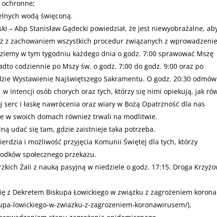
e ochronne;
ielnych wodą święconą.
ki – Abp Stanisław Gądecki powiedział, że jest niewyobrażalne, a
o też z zachowaniem wszystkich procedur związanych z wprowadzeni
dziemy w tym tygodniu każdego dnia o godz. 7:00 sprawować Mszę
dto codziennie po Mszy św. o godz. 7:00 do godz. 9:00 oraz po
ędzie Wystawienie Najświętszego Sakramentu. O godz. 20:30 odmó
 intencji osób chorych oraz tych, którzy się nimi opiekują, jak ró
j serc i łaskę nawrócenia oraz wiary w Bożą Opatrzność dla nas
nie w swoich domach również trwali na modlitwie.
ną udać się tam, gdzie zaistnieje taka potrzeba.
erdzia i możliwość przyjęcia Komunii Świętej dla tych, którzy
rodków społecznego przekazu.
kich Żali z nauką pasyjną w niedziele o godz. 17:15. Droga Krzyż
ę z Dekretem Biskupa Łowickiego w związku z zagrożeniem korona
iskupa-lowickiego-w-zwiazku-z-zagrozeniem-koronawirusem/
),