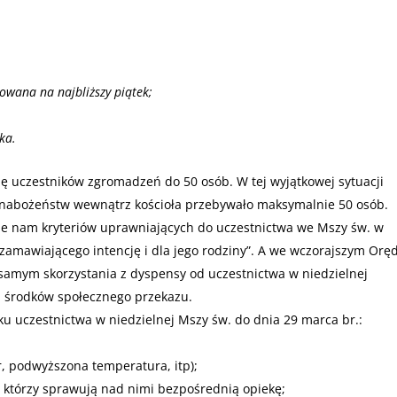
owana na najbliższy piątek;
ka.
ę uczestników zgromadzeń do 50 osób. W tej wyjątkowej sytuacji
 nabożeństw wewnątrz kościoła przebywało maksymalnie 50 osób.
je nam kryteriów uprawniających do uczestnictwa we Mszy św. w
 zamawiającego intencję i dla jego rodziny”. A we wczorajszym Orę
samym skorzystania z dyspensy od uczestnictwa w niedzielnej
m środków społecznego przekazu.
u uczestnictwa w niedzielnej Mszy św. do dnia 29 marca br.:
r, podwyższona temperatura, itp);
, którzy sprawują nad nimi bezpośrednią opiekę;