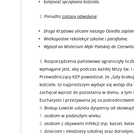
kolejność sprzątania kościoła.
Ponadto
zostają odwołane
:
Droga Krzyżowa ulicami naszego Osiedla zaplan
Wielkopostne rekolekcje szkolne i parafialne;
Wyjazd na Misterium Męki Pańskiej do Czerwińs
Rozporządzenia państwowe ograniczyły liczb
wymagane jest, aby podczas każdej Mszy św. i
Przewodniczący KEP powiedział, że „Gdy braku
kościele, to najprostszym wydaje się wstęp dla
zachęcał wprost do pozostania w domu, a tym 
Eucharystii i przeżywania Jej za pośrednictwe
Biskup Łowicki udziela dyspensy od obowiązk
osobom w podeszłym wieku;
osobom z objawami infekcji (np. kaszel, kata
dzieciom i młodzieży szkolnej oraz dorosłym