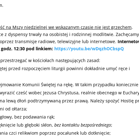
m.
ść na Mszy niedzielnej we wskazanym czasie nie jest grzechem
.
e z dyspensy trwały na osobistej i rodzinnej modlitwie. Zachęcamy
oprzez transmisje radiowe, telewizyjne lub internetowe.
Internet
 godz. 12:30 pod linkiem:
https://youtu.be/wDqzhOCbspQ
y przestrzegać w kościołach następujących zasad:
ętej przed rozpoczęciem liturgii powinni dokładnie umyć ręce i
zyjmowanie Komunii Świętej na rękę. W takim przypadku koniecznie
wyrazić cześć wobec Jezusa Chrystusa, realnie obecnego w Eucharys
na lewą dłoń podtrzymywaną przez prawą. Należy spożyć Hostię p
i od ołtarza;
 głowy, bez podawania rąk;
knięcie lub głęboki skłon,
bez kontaktu bezpośredniego
;
ia czci relikwiom poprzez pocałunek lub dotknięcie;