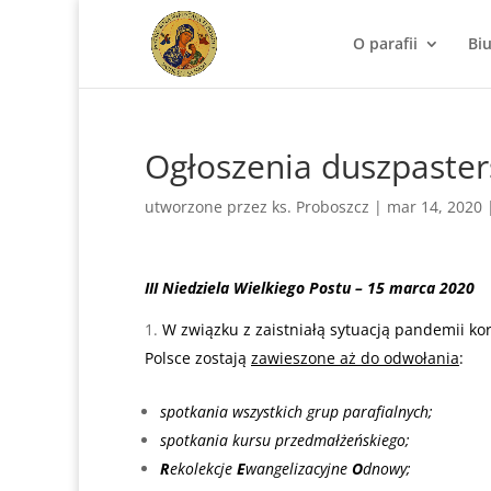
O parafii
Bi
Ogłoszenia duszpaster
utworzone przez
ks. Proboszcz
|
mar 14, 2020
III Niedziela Wielkiego Postu – 15 marca 2020
W związku z zaistniałą sytuacją pandemii 
Polsce zostają
zawieszone aż do odwołania
:
spotkania wszystkich grup parafialnych;
spotkania kursu przedmałżeńskiego;
R
ekolekcje
E
wangelizacyjne
O
dnowy;