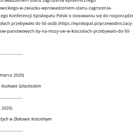
prowadzeniem stanu zagrożenia epidemicznego
a-lowickiego-w-zwiazku-wprowadzeniem-stanu-zagrozenia-
ego Konferencji Episkopatu Polski o stosowaniu się do rozporządz
łach przebywało do 50 osób (
https://episkopat.pl/przewodniczacy-
now-panstwowych-by-na-mszy-sw-w-kosciolach-przebywalo-do-50-
……………………
 marca 2020)
 Kozłowie Szlacheckim
……………………
 2020)
ętych w Złakowie Kościelnym
……………………