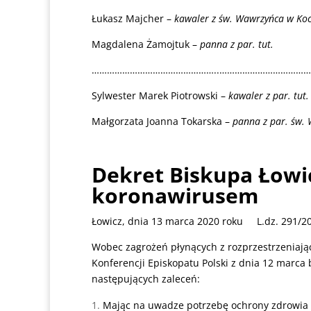
Łukasz Majcher –
kawaler z św. Wawrzyńca w Koc
Magdalena Żamojtuk –
panna
z par. tut.
…………………………………………..……………………………
Sylwester Marek Piotrowski –
kawaler z par. tut.
Małgorzata Joanna Tokarska –
panna z par. św. 
Dekret Biskupa Łowi
koronawirusem
Łowicz, dnia 13 marca 2020 roku L.dz. 291/2
Wobec zagrożeń płynących z rozprzestrzeniając
Konferencji Episkopatu Polski z dnia 12 marca 
następujących zaleceń:
Mając na uwadze potrzebę ochrony zdrowia i ż