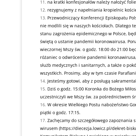
na kratki konfesjonałów należy nałożyć foli
rezygnujemy z napełniania kropielnic kośc
Przewodniczący Konferencji Episkopatu Pols
nie modlili się w naszych kościołach. Dlateg
stanu zagrożenia epidemicznego w Polsce, bę
świętą o ustanie pandemii koronowairusa. Pona
wieczornej Mszy św. o godz. 18:00 do 21:00 b
różaniec o odwrócenie pandemii koronawirusa, w
służb medycznych i sanitarnych, a także o pokó
wszystkich. Prosimy, aby w tym czasie Parafia
Jesteśmy gotowi, aby z posługą sakramental
Dziś o godz. 15:00 Koronka do Bożego Miłosi
uczestniczyli we Mszy św. za pośrednictwem ś
W okresie Wielkiego Postu nabożeństwo Gorz
piątki o godz. 17:15.
Zachęcamy do szczegółowego zapoznania si
wirusem (
https://diecezja.lowicz.pl/dekret-b