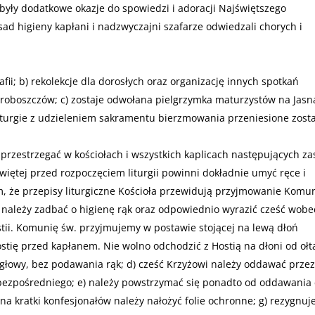
) były dodatkowe okazje do spowiedzi i adoracji Najświętszego
ad higieny kapłani i nadzwyczajni szafarze odwiedzali chorych i
fii; b) rekolekcje dla dorosłych oraz organizację innych spotkań
roboszczów; c) zostaje odwołana pielgrzymka maturzystów na Jasn
liturgie z udzieleniem sakramentu bierzmowania przeniesione zost
y przestrzegać w kościołach i wszystkich kaplicach następujących za
więtej przed rozpoczęciem liturgii powinni dokładnie umyć ręce i
, że przepisy liturgiczne Kościoła przewidują przyjmowanie Komun
 należy zadbać o higienę rąk oraz odpowiednio wyrazić cześć wobe
tii. Komunię św. przyjmujemy w postawie stojącej na lewą dłoń
ię przed kapłanem. Nie wolno odchodzić z Hostią na dłoni od ołt
 głowy, bez podawania rąk; d) cześć Krzyżowi należy oddawać przez
u bezpośredniego; e) należy powstrzymać się ponadto od oddawania 
 na kratki konfesjonałów należy nałożyć folie ochronne; g) rezygnu