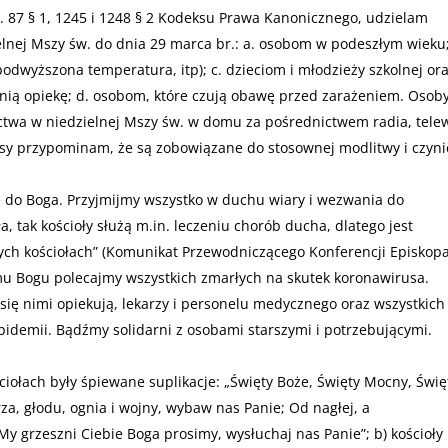
 87 § 1, 1245 i 1248 § 2 Kodeksu Prawa Kanonicznego, udzielam
lnej Mszy św. do dnia 29 marca br.: a. osobom w podeszłym wieku;
podwyższona temperatura, itp); c. dzieciom i młodzieży szkolnej or
nią opiekę; d. osobom, które czują obawę przed zarażeniem. Osob
ctwa w niedzielnej Mszy św. w domu za pośrednictwem radia, telew
sy przypominam, że są zobowiązane do stosownej modlitwy i czyni
 do Boga. Przyjmijmy wszystko w duchu wiary i wezwania do
a, tak kościoły służą m.in. leczeniu chorób ducha, dlatego jest
zych kościołach” (Komunikat Przewodniczącego Konferencji Episkop
emu Bogu polecajmy wszystkich zmarłych na skutek koronawirusa.
 się nimi opiekują, lekarzy i personelu medycznego oraz wszystkich
pidemii. Bądźmy solidarni z osobami starszymi i potrzebującymi.
ciołach były śpiewane suplikacje: „Święty Boże, Święty Mocny, Świę
za, głodu, ognia i wojny, wybaw nas Panie; Od nagłej, a
y grzeszni Ciebie Boga prosimy, wysłuchaj nas Panie”; b) kościoły 