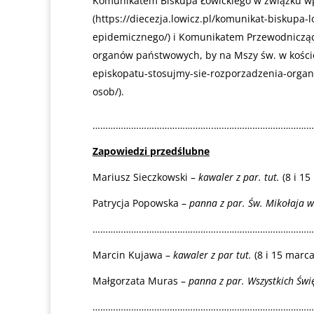
Komunikatem Biskupa Łowickiego w związku w
(
https://diecezja.lowicz.pl/komunikat-biskup
epidemicznego/
) i Komunikatem Przewodnicząc
organów państwowych, by na Mszy św. w kościo
episkopatu-stosujmy-sie-rozporzadzenia-orga
osob/
).
………………………………………..………………………………
Zapowiedzi przedślubne
Mariusz Sieczkowski –
kawaler z par. tut.
(8 i 15
Patrycja Popowska –
panna z par. Św. Mikołaja w
…………………………………………..……………………………
Marcin Kujawa –
kawaler z par tut.
(8 i 15 marca
Małgorzata Muras –
panna z par. Wszystkich Świ
…………………………………………..……………………………