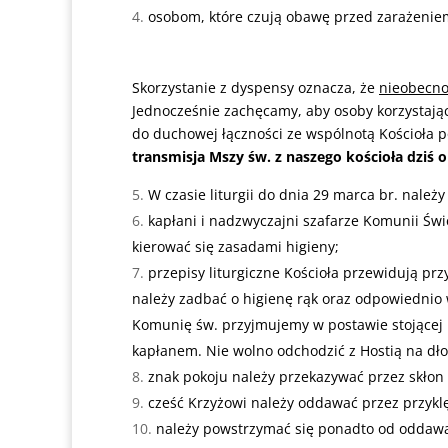
osobom, które czują obawę przed zarażenie
Skorzystanie z dyspensy oznacza, że
nieobecno
Jednocześnie zachęcamy, aby osoby korzystając
do duchowej łączności ze wspólnotą Kościoła p
transmisja Mszy św. z naszego kościoła dziś o
W czasie liturgii do dnia 29 marca br. należ
kapłani i nadzwyczajni szafarze Komunii Świ
kierować się zasadami higieny;
przepisy liturgiczne Kościoła przewidują pr
należy zadbać o higienę rąk oraz odpowiednio 
Komunię św. przyjmujemy w postawie stojącej 
kapłanem. Nie wolno odchodzić z Hostią na dłon
znak pokoju należy przekazywać przez skłon
cześć Krzyżowi należy oddawać przez przyklę
należy powstrzymać się ponadto od oddawan