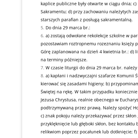
kaplice publiczne były otwarte w ciągu dnia; c
Sakramentu; d) przy zachowaniu należytych zas
starszych parafian z posługą sakramentalną.
Do dnia 29 marca br.:
a) zostają odwołane rekolekcje szkolne w para
pozostawiam roztropnemu rozeznaniu księży p
Górę zaplanowana na dzień 4 kwietnia br.: d) 
na terminy późniejsze.
W czasie liturgii do dnia 29 marca br. należ
a) kapłani i nadzwyczajni szafarze Komunii Ś
kierować się zasadami higieny; b) przypominam
Świętej na rękę. W takim przypadku koniecznie
Jezusa Chrystusa, realnie obecnego w Eucharys
podtrzymywaną przez prawą. Należy spożyć Host
c) znak pokoju należy przekazywać przez skłon
przyklęknięcie lub głęboki skłon, bez kontakt
relikwiom poprzez pocałunek lub dotknięcie; f)