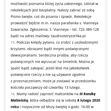
możliwość poznania bliżej życia zakonnego. Udział w
rekolekcjach jest bezpłatny. Należy zabrać ze sobą
Pismo święte, coś do pisania i śpiwór. Rekolekcje
prowadzić będzie m.in. nasza parafianka s. Vianneya
Szwarocka. Zgłoszenia: S. Vianneya – tel. 725-389-128
bądź na adres mailowy:
tau@siostryzorlika.pl
Podczas kolędy pytano, co zrobić z uszkodzonymi
krzyżami, obrazami bądź innymi poświęconymi
dewocjonaliami. Serdeczna prośba, aby rzeczy
poświęconych nie wyrzucać na śmietnik. Można je
spalić bądź zakopać. Jeżeli ktoś ma jakiekolwiek
poświęcone rzeczy a nie są używane zgodnie
z przeznaczeniem, może je zostawić w przedsionku
kościoła począwszy od czwartku 13 lutego.
Mamy radość zaprosić małżonków na
III Randkę
Małżeńską
, która odbędzie się w sobotę
8 lutego 2020
roku
i rozpocznie od Mszy świętej o godz. 16:00 w