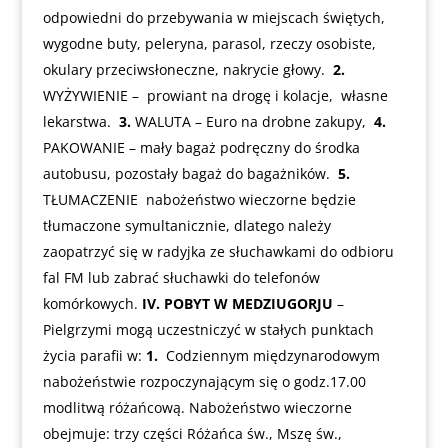
odpowiedni do przebywania w miejscach świętych,
wygodne buty, peleryna, parasol, rzeczy osobiste,
okulary przeciwsłoneczne, nakrycie głowy.
2.
WYŻYWIENIE – prowiant na drogę i kolacje, własne
lekarstwa.
3.
WALUTA – Euro na drobne zakupy,
4.
PAKOWANIE – mały bagaż podręczny do środka
autobusu, pozostały bagaż do bagażników.
5.
TŁUMACZENIE nabożeństwo wieczorne będzie
tłumaczone symultanicznie, dlatego należy
zaopatrzyć się w radyjka ze słuchawkami do odbioru
fal FM lub zabrać słuchawki do telefonów
komórkowych.
IV. POBYT W MEDZIUGORJU
–
Pielgrzymi mogą uczestniczyć w stałych punktach
życia parafii w:
1.
Codziennym międzynarodowym
nabożeństwie rozpoczynającym się o godz.17.00
modlitwą różańcową. Nabożeństwo wieczorne
obejmuje: trzy części Różańca św., Mszę św.,