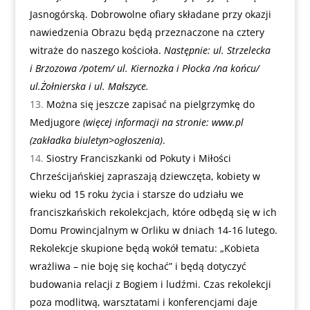
Jasnogórską. Dobrowolne ofiary składane przy okazji
nawiedzenia Obrazu będą przeznaczone na cztery
witraże do naszego kościoła.
Następnie: ul. Strzelecka
i Brzozowa /potem/ ul. Kiernozka i Płocka /na końcu/
ul.Żołnierska i ul. Małszyce.
Można się jeszcze zapisać na pielgrzymkę do
Medjugore
(więcej informacji na stronie: www.
pl
(zakładka biuletyn>ogłoszenia)
.
Siostry Franciszkanki od Pokuty i Miłości
Chrześcijańskiej zapraszają dziewczęta, kobiety w
wieku od 15 roku życia i starsze do udziału we
franciszkańskich rekolekcjach, które odbędą się w ich
Domu Prowincjalnym w Orliku w dniach 14-16 lutego.
Rekolekcje skupione będą wokół tematu: „Kobieta
wrażliwa – nie boję się kochać” i będą dotyczyć
budowania relacji z Bogiem i ludźmi. Czas rekolekcji
poza modlitwą, warsztatami i konferencjami daje