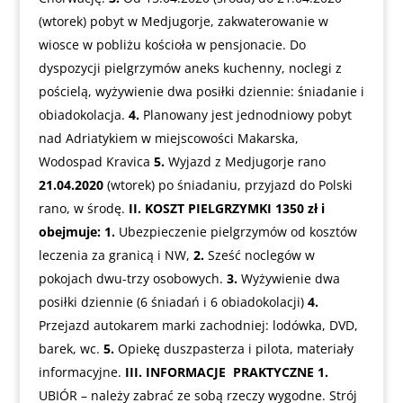
(wtorek) pobyt w Medjugorje, zakwaterowanie w
wiosce w pobliżu kościoła w pensjonacie. Do
dyspozycji pielgrzymów aneks kuchenny, noclegi z
pościelą, wyżywienie dwa posiłki dziennie: śniadanie i
obiadokolacja.
4.
Planowany jest jednodniowy pobyt
nad Adriatykiem w miejscowości Makarska,
Wodospad Kravica
5.
Wyjazd z Medjugorje rano
21.04.2020
(wtorek) po śniadaniu, przyjazd do Polski
rano, w środę.
II. KOSZT PIELGRZYMKI 1350 zł i
obejmuje:
1.
Ubezpieczenie pielgrzymów od kosztów
leczenia za granicą i NW,
2.
Sześć noclegów w
pokojach dwu-trzy osobowych.
3.
Wyżywienie dwa
posiłki dziennie (6 śniadań i 6 obiadokolacji)
4.
Przejazd autokarem marki zachodniej: lodówka, DVD,
barek, wc.
5.
Opiekę duszpasterza i pilota, materiały
informacyjne.
III. INFORMACJE PRAKTYCZNE
1.
UBIÓR – należy zabrać ze sobą rzeczy wygodne. Strój