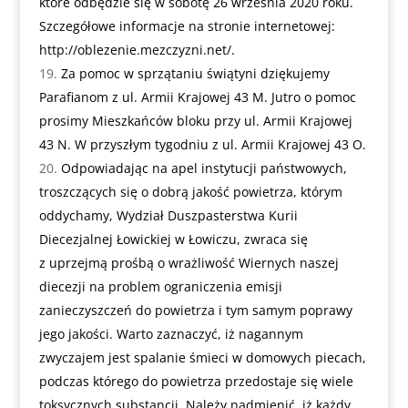
które odbędzie się w sobotę 26 września 2020 roku.
Szczegółowe informacje na stronie internetowej:
http://oblezenie.mezczyzni.net/
.
Za pomoc w sprzątaniu świątyni dziękujemy
Parafianom z ul. Armii Krajowej 43 M. Jutro o pomoc
prosimy Mieszkańców bloku przy ul. Armii Krajowej
43 N. W przyszłym tygodniu z ul. Armii Krajowej 43 O.
Odpowiadając na apel instytucji państwowych,
troszczących się o dobrą jakość powietrza, którym
oddychamy, Wydział Duszpasterstwa Kurii
Diecezjalnej Łowickiej w Łowiczu, zwraca się
z uprzejmą prośbą o wrażliwość Wiernych naszej
diecezji na problem ograniczenia emisji
zanieczyszczeń do powietrza i tym samym poprawy
jego jakości. Warto zaznaczyć, iż nagannym
zwyczajem jest spalanie śmieci w domowych piecach,
podczas którego do powietrza przedostaje się wiele
toksycznych substancji. Należy nadmienić, iż każdy