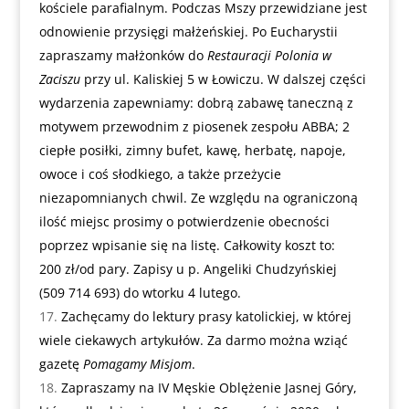
kościele parafialnym. Podczas Mszy przewidziane jest
odnowienie przysięgi małżeńskiej. Po Eucharystii
zapraszamy małżonków do
Restauracji Polonia w
Zaciszu
przy ul. Kaliskiej 5 w Łowiczu. W dalszej części
wydarzenia zapewniamy: dobrą zabawę taneczną z
motywem przewodnim z piosenek zespołu ABBA; 2
ciepłe posiłki, zimny bufet, kawę, herbatę, napoje,
owoce i coś słodkiego, a także przeżycie
niezapomnianych chwil. Ze względu na ograniczoną
ilość miejsc prosimy o potwierdzenie obecności
poprzez wpisanie się na listę. Całkowity koszt to:
200 zł/od pary. Zapisy u p. Angeliki Chudzyńskiej
(509 714 693) do wtorku 4 lutego.
Zachęcamy do lektury prasy katolickiej, w której
wiele ciekawych artykułów. Za darmo można wziąć
gazetę
Pomagamy Misjom
.
Zapraszamy na IV Męskie Oblężenie Jasnej Góry,