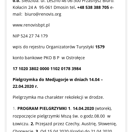
o.o.
Siedziba: ul. Leszno 46 06-300 Przasnysz Biuro:
Kołacin 24 A 95-061 Dmosin tel
. +48 538 388 705
e-
mail: b
iuro@renovis.org
www.renovisbpt.pl
NIP 524 27 74 179
wpis do rejestru Organizatorów Turystyki
1579
konto bankowe PKO B P w Ostrołęce
17 1020 3802 0000 1102 0178 3984
Pielgrzymka do Medjugorje w dniach 14.04 –
22.04.2020 r.
Pielgrzymka ma charakter rekolekcji w drodze.
PROGRAM PIELGRZYMKI
1
.
14.04.2020
(wtorek),
rozpoczęcie pielgrzymki Mszą św. o godz.08.00 w
Łowiczu.
2.
Przejazd przez Czechy, Austrię, Słowenię,
Chorwację.
3.
Od 15.04.2020 (środa) do 21.04.2020