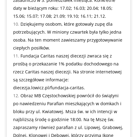
zasadniczo w 3. poniedziałek miesiąca. Konkretne
daty w bieżącym roku: 17.02; 16.03; 20.04; 18.05;
15.06; 15.07; 17.08; 21.09; 19.10; 16.11; 21.12.
Dziękujemy osobom, które gotowały zupę dla
potrzebujących. W miniony czwartek była tylko jedna
osoba. Na ten moment zawieszamy przygotowywanie
ciepłych posiłków.
Fundacja Caritas naszej diecezji zwraca się z
prośbą o przekazanie 1% podatku dochodowego na
rzecz Caritas naszej diecezji. Na stronie internetowej
są szczegółowe informacje:
diecezja.lowicz.pl/fundacja-caritas
.
Obraz MB Częstochowskiej powrócił do świątyni
po nawiedzeniu Parafian mieszkających w domkach i
bloku przy ul. Kwiatowej. Msza św. w ich intencji w
najbliższą środę o godzinie 18:00. Na tę Mszę św.
zapraszamy również parafian z ul. Lipowej, Grabowej,
Dolnej, Klonowej i Dębowej, którzy przyjmą Ikonę