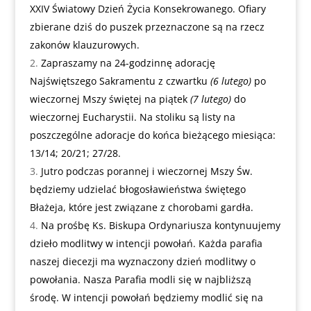
XXIV Światowy Dzień Życia Konsekrowanego. Ofiary
zbierane dziś do puszek przeznaczone są na rzecz
zakonów klauzurowych.
Zapraszamy na 24-godzinnę adorację
Najświętszego Sakramentu z czwartku
(6 lutego)
po
wieczornej Mszy świętej na piątek
(7 lutego)
do
wieczornej Eucharystii. Na stoliku są listy na
poszczególne adoracje do końca bieżącego miesiąca:
13/14; 20/21; 27/28.
Jutro podczas porannej i wieczornej Mszy Św.
będziemy udzielać błogosławieństwa świętego
Błażeja, które jest związane z chorobami gardła.
Na prośbę Ks. Biskupa Ordynariusza kontynuujemy
dzieło modlitwy w intencji powołań. Każda parafia
naszej diecezji ma wyznaczony dzień modlitwy o
powołania. Nasza Parafia modli się w najbliższą
środę. W intencji powołań będziemy modlić się na