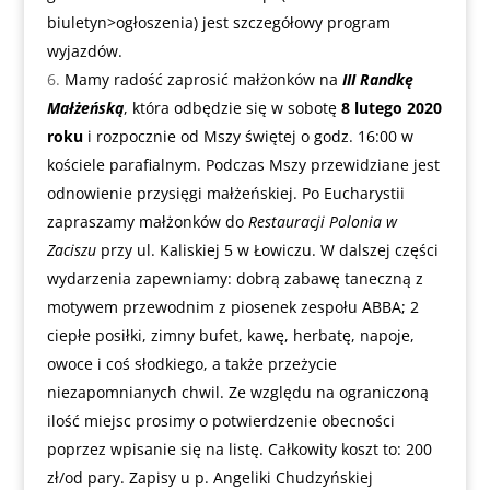
biuletyn>ogłoszenia) jest szczegółowy program
wyjazdów.
Mamy radość zaprosić małżonków na
III Randkę
Małżeńską
, która odbędzie się w sobotę
8 lutego 2020
roku
i rozpocznie od Mszy świętej o godz. 16:00 w
kościele parafialnym. Podczas Mszy przewidziane jest
odnowienie przysięgi małżeńskiej. Po Eucharystii
zapraszamy małżonków do
Restauracji Polonia w
Zaciszu
przy ul. Kaliskiej 5 w Łowiczu. W dalszej części
wydarzenia zapewniamy: dobrą zabawę taneczną z
motywem przewodnim z piosenek zespołu ABBA; 2
ciepłe posiłki, zimny bufet, kawę, herbatę, napoje,
owoce i coś słodkiego, a także przeżycie
niezapomnianych chwil. Ze względu na ograniczoną
ilość miejsc prosimy o potwierdzenie obecności
poprzez wpisanie się na listę. Całkowity koszt to: 200
zł/od pary. Zapisy u p. Angeliki Chudzyńskiej