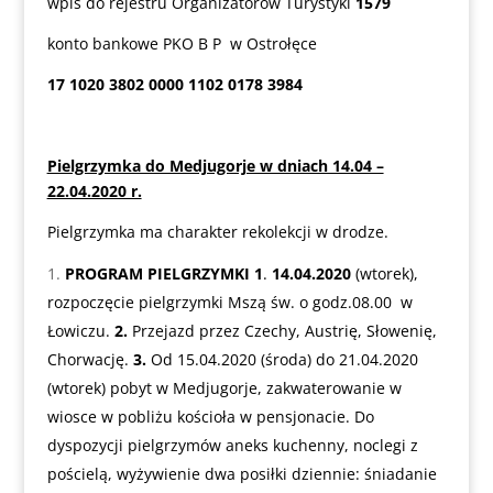
wpis do rejestru Organizatorów Turystyki
1579
konto bankowe PKO B P w Ostrołęce
17 1020 3802 0000 1102 0178 3984
Pielgrzymka do Medjugorje w dniach 14.04 –
22.04.2020 r.
Pielgrzymka ma charakter rekolekcji w drodze.
PROGRAM PIELGRZYMKI
1
.
14.04.2020
(wtorek),
rozpoczęcie pielgrzymki Mszą św. o godz.08.00 w
Łowiczu.
2.
Przejazd przez Czechy, Austrię, Słowenię,
Chorwację.
3.
Od 15.04.2020 (środa) do 21.04.2020
(wtorek) pobyt w Medjugorje, zakwaterowanie w
wiosce w pobliżu kościoła w pensjonacie. Do
dyspozycji pielgrzymów aneks kuchenny, noclegi z
pościelą, wyżywienie dwa posiłki dziennie: śniadanie