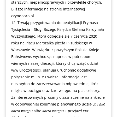
starszych, niepełnosprawnych i przewlekle chorych.
Bliższe informacje na stronie internetowej
czyndobro.pl
.
Trwają przygotowania do beatyfikacji Prymasa
Tysiąclecia – Sługi Bożego Księdza Stefana Kardynała
Wyszyńskiego, która odbędzie się 7 czerwca 2020
roku na Placu Marszałka Józefa Piłsudskiego w
Warszawie. W związku z powyższym
P
olskie
K
oleje
P
aństwowe, wychodząc naprzeciw potrzebom
wiernych naszej diecezji, którzy chcą wziąć udział
w/w uroczystości, planują uruchomić dodatkowe
połączenie m. in. z Łowicza. Informacja jest
niezbędna do zarezerwowania odpowiedniej ilości
miejsc w pociągu oraz kart wstępu na plac celebry.
Zainteresowanych prosimy o zaznaczenie na ankiecie
w odpowiedniej kolumnie planowanego udziału:
Tylko
karta wstępu
albo
karta wstępu + przejazd PKP
.