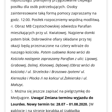
najbliższego, planujemy przygotowanie ciepłego
posiłku dla osób potrzebujących. Osoby
zainteresowane taką formą pomocy zapraszamy na
godz. 12:00. Posiłek rozpoczniemy wspólną modlitwą.
Obraz MB Częstochowskiej odwiedza Parafian
mieszkających przy ul. Kwiatowej. Najpierw domki
potem blok. Dobrowolne ofiary składane przy tej
okazji będą przeznaczone na cztery witraże do
naszego kościoła.
Potem cudowna Ikona wróci do
Kościoła następnie zapraszamy Parafian z ulic: Lipowej,
Grabowej, Dolnej, Klonowej, Dębowej (Obraz wróci do
kościoła) / ul. Strzelecka i Brzozowa /potem/ ul.
Kiernozka i Płocka /i na końcu/ ul.Żołnierska i ul.
Małszyc.
Można się jeszcze zapisać na pielgrzymkę do
Medjugore.
Uwaga! Zmiana terminu wyjazdu do
Lourdes. Nowy termin to: 28.07 – 01.08.2020.
[W
gablocie i na stronie
korabka.pl
(zakładka