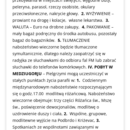
przebywania w miejscach świętych, wygodne buty,
peleryna, parasol, rzeczy osobiste, okulary
przeciwsłoneczne, nakrycie głowy.
2.
WYŻYWIENIE –
prowiant na drogę i kolacje, własne lekarstwa.
3.
WALUTA – Euro na drobne zakupy,
4.
PAKOWANIE –
mały bagaż podręczny do środka autobusu, pozostały
bagaż do bagażników.
5.
TŁUMACZENIE
nabożeństwo wieczorne będzie tłumaczone
symultanicznie, dlatego należy zaopatrzyć się w
radyjka ze słuchawkami do odbioru fal FM lub zabrać
słuchawki do telefonów komórkowych.
IV. POBYT W
MEDZIUGORJU
– Pielgrzymi mogą uczestniczyć w
stałych punktach życia parafii w:
1.
Codziennym
międzynarodowym nabożeństwie rozpoczynającym
się o godz.17.00 modlitwą różańcową. Nabożeństwo
wieczorne obejmuje: trzy części Różańca św., Mszę
św., poświęcenie dewocjonaliów, modlitwę o
uzdrowienie duszy i ciała,
2.
Wspólne, grupowe,
modlitewne wyjście na Podbrdo i Kriżevac,
3.
Spotkaniach ze wspólnotami zawiązanymi w