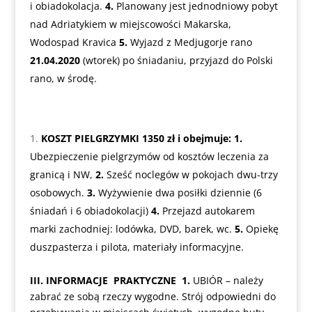
i obiadokolacja.
4.
Planowany jest jednodniowy pobyt
nad Adriatykiem w miejscowości Makarska,
Wodospad Kravica
5.
Wyjazd z Medjugorje rano
21.04.2020
(wtorek) po śniadaniu, przyjazd do Polski
rano, w środę.
KOSZT PIELGRZYMKI 1350 zł i obejmuje:
1.
Ubezpieczenie pielgrzymów od kosztów leczenia za
granicą i NW,
2.
Sześć noclegów w pokojach dwu-trzy
osobowych.
3.
Wyżywienie dwa posiłki dziennie (6
śniadań i 6 obiadokolacji)
4.
Przejazd autokarem
marki zachodniej: lodówka, DVD, barek, wc.
5.
Opiekę
duszpasterza i pilota, materiały informacyjne.
III. INFORMACJE PRAKTYCZNE
1.
UBIÓR – należy
zabrać ze sobą rzeczy wygodne. Strój odpowiedni do