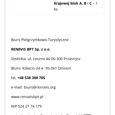
Krajowej blok A, B
i
C
– 1
ks.
Biuro Pielgrzymkowo-Turystyczne
REN0VIS BPT Sp. z o.o.
Siedziba: ul. Leszno 46 06-300 Przasnysz
Biuro: Kołacin 24 A 95-061 Dmosin
tel
. +48 538 388 705
e-mail:
biuro@renovis.org
www.renovisbpt.pl
NIP 524 27 74 179