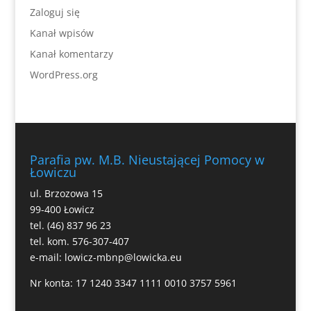
Zaloguj się
Kanał wpisów
Kanał komentarzy
WordPress.org
Parafia pw. M.B. Nieustającej Pomocy w
Łowiczu
ul. Brzozowa 15
99-400 Łowicz
tel. (46) 837 96 23
tel. kom. 576-307-407
e-mail:
lowicz-mbnp@lowicka.eu
Nr konta: 17 1240 3347 1111 0010 3757 5961