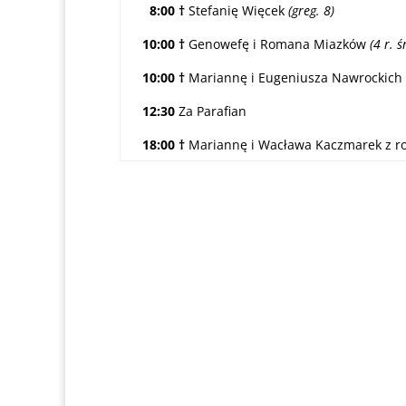
8:00 †
Stefanię Więcek
(greg. 8)
10:00 †
Genowefę i Romana Miazków
(4 r. ś
10:00 †
Mariannę i Eugeniusza Nawrockich
12:30
Za Parafian
18:00
†
Mariannę i Wacława Kaczmarek z r