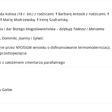
da Kolosa
(18 r. śm.)
z rodzicami;
†
Barbarę Antosik z rodzicami;
†
;
†
Marię Modrzewską;
†
Irenę Szafrańską;
ia i dar Bożego błogosławieństwa –
dziękują Tadeusz i Marianna
 Dominiki, Joanny i Sylwii;
zenie przez NFOŚiGW wniosku o dofinansowanie termomodernizacji,
 przedsięwzięcia
 z założeniem cmentarza parafialnego
ny Galów