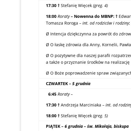
17:30 †
Stefanię Więcek
(greg. 4)
18:00
Roraty
– Nowenna do MBNP: †
Edwar
Tomasza Roroga –
int. od rodziców i rodziny
Ø Intencja dziękczynna za powrót do zdrow
Ø O łaskę zdrowia dla Anny, Kornelii, Pawła,
Ø O pozytywne dla naszej parafii rozpatr
a także o przyznanie środków na realizację
Ø O Boże poprowadzenie spraw związanych
CZWARTEK
– 5 grudnia
6:45
Roraty –
17:30 †
Andrzeja Marciniaka –
int. od rodzi
18:00 †
Stefanię Więcek
(greg. 5)
PIĄTEK
– 6 grudnia – św. Mikołaja, biskupa