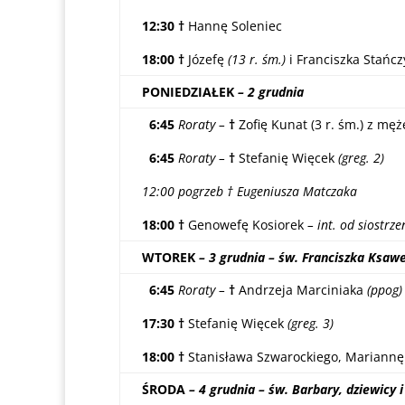
12:30 †
Hannę Soleniec
18:00
†
Józefę
(13 r. śm.)
i Franciszka Stańcz
PONIEDZIAŁEK
– 2 grudnia
6:45
Roraty –
†
Zofię Kunat (3 r. śm.) z mę
6:45
Roraty –
†
Stefanię Więcek
(greg. 2)
12:00 pogrzeb † Eugeniusza Matczaka
18:00 †
Genowefę Kosiorek
– int. od siostrz
WTOREK
– 3 grudnia – św. Franciszka Ksaw
6:45
Roraty –
†
Andrzeja Marciniaka
(ppog)
17:30 †
Stefanię Więcek
(greg. 3)
18:00 †
Stanisława Szwarockiego, Mariannę
ŚRODA
– 4 grudnia – św. Barbary, dziewicy 