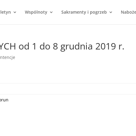
uletyn
Wspólnoty
Sakramenty i pogrzeb
Naboż
CH od 1 do 8 grudnia 2019 r.
Intencje
orun