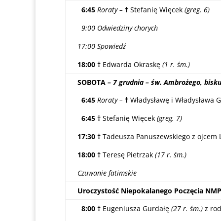
6:45
Roraty –
†
Stefanię Więcek
(greg. 6)
9:00 Odwiedziny chorych
17:00 Spowiedź
18:00 †
Edwarda Okraskę
(1 r. śm.)
SOBOTA
– 7 grudnia – św. Ambrożego, bisku
6:45
Roraty –
†
Władysławę i Władysława G
6:45 †
Stefanię Więcek
(greg. 7)
17:30 †
Tadeusza Panuszewskiego z ojcem
18:00 †
Teresę Pietrzak
(17 r. śm.)
Czuwanie fatimskie
Uroczystość Niepokalanego Poczęcia NM
8:00 †
Eugeniusza Gurdałę
(27 r. śm.)
z rod