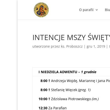
O parafii
Bi
INTENCJE MSZY ŚWIĘTY
utworzone przez
ks. Proboszcz
|
gru 1, 2019
|
I NIEDZIELA ADWENTU
– 1 grudnia
8:00 †
Andrzeja Wojdę, Mariannę i Jana Pi
8:00 †
Stefanię Więcek
(greg. 1)
10:00 †
Zdzisława Piotrowskiego
(im.)
12:30
Za Parafian