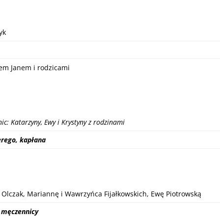
yk
żem Janem i rodzicami
enic: Katarzyny, Ewy i Krystyny z rodzinami
erego, kapłana
 Olczak, Mariannę i Wawrzyńca Fijałkowskich, Ewę Piotrowską
i męczennicy