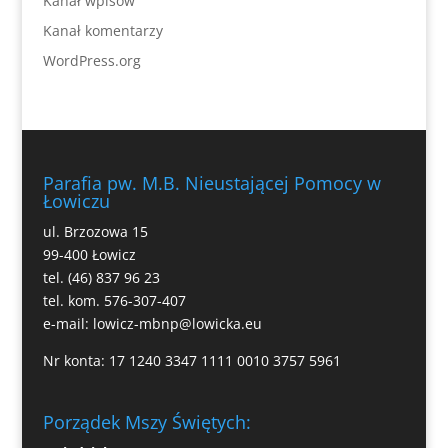
Kanał wpisów
Kanał komentarzy
WordPress.org
Parafia pw. M.B. Nieustającej Pomocy w
Łowiczu
ul. Brzozowa 15
99-400 Łowicz
tel. (46) 837 96 23
tel. kom. 576-307-407
e-mail:
lowicz-mbnp@lowicka.eu
Nr konta: 17 1240 3347 1111 0010 3757 5961
Porządek Mszy Świętych: