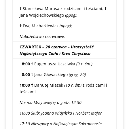
†
Stanisława Murasa z rodzicami i teściami;
†
Jana Wojciechowskiego
(ppog)
;
†
Ewę Michałkiewicz
(ppog)
;
Nabożeństwo czerwcowe.
CZWARTEK
– 20 czerwca – Uroczystość
Najświętszego Ciała i Krwi Chrystusa
8:00 †
Eugeniusza Uczciwka
(9 r. śm.)
8:00 †
Jana Głowackiego
(greg. 20)
10:00 †
Danutę Miazek
(10 r. śm)
z rodzicami i
teściami
Nie ma Mszy świętej o godz. 12:30
16:00 Ślub: Joanna Widyńska i Norbert Major
17:30 Nieszpory o Najświętszym Sakramencie.