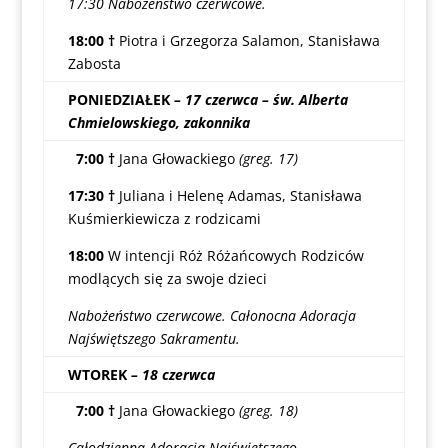
17:30 Nabożeństwo czerwcowe.
18:00 †
Piotra i Grzegorza Salamon, Stanisława
Zabosta
PONIEDZIAŁEK
– 17 czerwca – św. Alberta
Chmielowskiego, zakonnika
7:00 †
Jana Głowackiego
(greg. 17)
17:30 †
Juliana i Helenę Adamas, Stanisława
Kuśmierkiewicza z rodzicami
18:00
W intencji Róż Różańcowych Rodziców
modlących się za swoje dzieci
Nabożeństwo czerwcowe. Całonocna Adoracja
Najświętszego Sakramentu.
WTOREK
– 18 czerwca
7:00 †
Jana Głowackiego
(greg. 18)
Całodzienna Adoracja Najświętszego