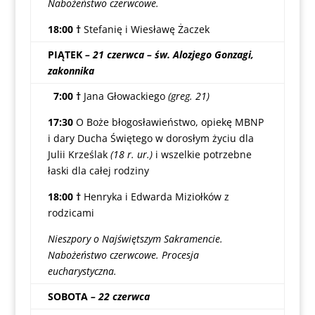
Nabożeństwo czerwcowe.
18:00 †
Stefanię i Wiesławę Żaczek
PIĄTEK
– 21 czerwca – św. Alozjego Gonzagi,
zakonnika
7:00 †
Jana Głowackiego
(greg. 21)
17:30
O Boże błogosławieństwo, opiekę MBNP
i dary Ducha Świętego w dorosłym życiu dla
Julii Krześlak
(18 r. ur.)
i wszelkie potrzebne
łaski dla całej rodziny
18:00 †
Henryka i Edwarda Miziołków z
rodzicami
Nieszpory o Najświętszym Sakramencie.
Nabożeństwo czerwcowe. Procesja
eucharystyczna.
SOBOTA
– 22 czerwca