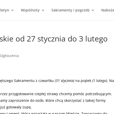
uletyn
Wspólnoty
Sakramenty i pogrzeb
Naboż
kie od 27 stycznia do 3 lutego
Ogłoszenia
iętszego Sakramentu z czwartku
(31 stycznia)
na piątek
(1 lutego)
. Na
oprzez przygotowanie ciepłej strawy chcemy pomóc potrzebującym.
amy zaproszenie do osób, które chcą skorzystać z takiej formy
już gotowały zupę.
awy Lament, która wzrastała w naszym Mieście. Zapraszamy do