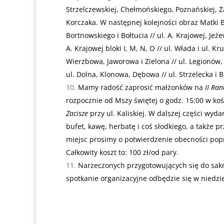
Strzelczewskiej, Chełmońskiego, Poznańskiej, Z
Korczaka. W następnej kolejności obraz Matki B
Bortnowskiego i Bołtucia // ul. A. Krajowej, Jeżew
A. Krajowej bloki I, M, N, O // ul. Włada i ul. 
Wierzbowa, Jaworowa i Zielona // ul. Legionów, 
ul. Dolna, Klonowa, Dębowa // ul. Strzelecka i Br
Mamy radość zaprosić małżonków na
II Ra
rozpocznie od Mszy świętej o godz. 15:00 w ko
Zacisze
przy ul. Kaliskiej. W dalszej części wy
bufet, kawę, herbatę i coś słodkiego, a także 
miejsc prosimy o potwierdzenie obecności poprz
Całkowity koszt to: 100 zł/od pary.
Narzeczonych przygotowujących się do sa
spotkanie organizacyjne odbędzie się w niedzie