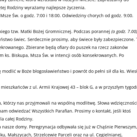
tej Rodziny wyrażamy najlepsze życzenia.
Msze Św. o godz. 7:00 i 18:00. Odwiedziny chorych od godz. 9:00.
iego tzw. Matki Bożej Gromnicznej. Podczas porannej
(o godz. 7.00
ństwo świec. Serdecznie prosimy, aby świece były zabezpieczone.
sekrowanego. Zbierane będą ofiary do puszek na rzecz zakonów
 ks. Biskupa, Msza Św. w intencji osób konsekrowanych. Po
 modlić w Boże błogosławieństwo i powrót do pełni sił dla ks. Wie
 mieszkańców z ul. Armii Krajowej 43 – blok G, a w przyszłym tygod
, którzy nas przyjmowali na wspólną modlitwę. Słowa wdzięcznośc
nam odwiedzać Wszystkich Parafian. Prosimy o kontakt, jeśli ktoś
a całej Rodziny.
 nasze domy. Peregrynacja odbywała się już w Chąśnie Pierwszym
, Małszycach, Strzelcewie Parceli oraz na ul. Cegielnianej,