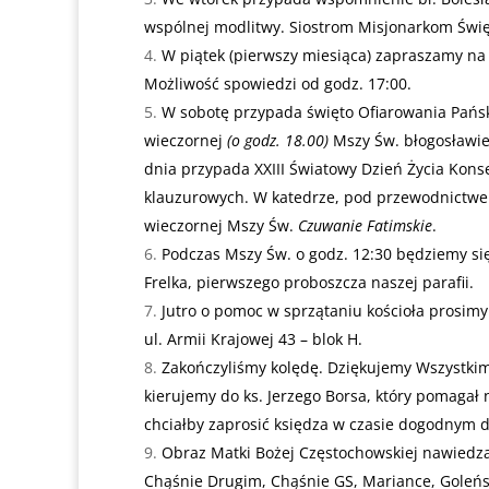
wspólnej modlitwy. Siostrom Misjonarkom Świę
W piątek (pierwszy miesiąca) zapraszamy na 
Możliwość spowiedzi od godz. 17:00.
W sobotę przypada święto Ofiarowania Pańsk
wieczornej
(o godz. 18.00)
Mszy Św. błogosławie
dnia przypada XXIII Światowy Dzień Życia Kon
klauzurowych. W katedrze, pod przewodnictwem
wieczornej Mszy Św.
Czuwanie Fatimskie
.
Podczas Mszy Św. o godz. 12:30 będziemy się
Frelka, pierwszego proboszcza naszej parafii.
Jutro o pomoc w sprzątaniu kościoła prosimy
ul. Armii Krajowej 43 – blok H.
Zakończyliśmy kolędę. Dziękujemy Wszystkim
kierujemy do ks. Jerzego Borsa, który pomagał 
chciałby zaprosić księdza w czasie dogodnym dl
Obraz Matki Bożej Częstochowskiej nawiedza
Chąśnie Drugim, Chąśnie GS, Mariance, Goleńsku