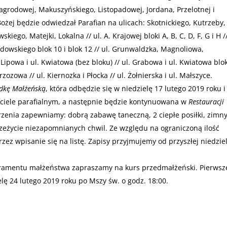
agrodowej, Makuszyńskiego, Listopadowej, Jordana, Przelotnej i
ożej będzie odwiedzał Parafian na ulicach: Skotnickiego, Kutrzeby,
skiego, Matejki, Lokalna // ul. A. Krajowej bloki A, B, C, D, F, G i H //
Krudowskiego blok 10 i blok 12 // ul. Grunwaldzka, Magnoliowa,
Lipowa i ul. Kwiatowa (bez bloku) // ul. Grabowa i ul. Kwiatowa blok
zozowa // ul. Kiernozka i Płocka // ul. Żołnierska i ul. Małszyce.
ndkę Małżeńską
, która odbędzie się w niedzielę 17 lutego 2019 roku i
ściele parafialnym, a następnie będzie kontynuowana w
Restauracji
darzenia zapewniamy: dobrą zabawę taneczną, 2 ciepłe posiłki, zimn
przeżycie niezapomnianych chwil. Ze względu na ograniczoną ilość
ez wpisanie się na listę. Zapisy przyjmujemy od przyszłej niedziel
kramentu małżeństwa zapraszamy na kurs przedmałżeński. Pierwsz
lę 24 lutego 2019 roku po Mszy św. o godz. 18:00.