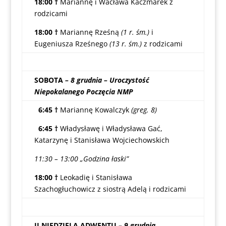
18:00 †
Mariannę i Wacława Kaczmarek z
rodzicami
18:00 †
Mariannę Rześną
(1 r. śm.)
i
Eugeniusza Rześnego
(13 r. śm.)
z rodzicami
SOBOTA
– 8 grudnia – Uroczystość
Niepokalanego Poczęcia NMP
6:45 †
Mariannę Kowalczyk
(greg. 8)
6:45 †
Władysławę i Władysława Gać,
Katarzynę i Stanisława Wojciechowskich
11:30 – 13:00 „Godzina łaski”
18:00 †
Leokadię i Stanisława
Szachogłuchowicz z siostrą Adelą i rodzicami
II NIEDZIELA ADWENTU
– 9 grudnia