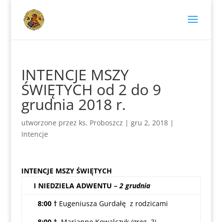
INTENCJE MSZY
ŚWIĘTYCH od 2 do 9
grudnia 2018 r.
utworzone przez
ks. Proboszcz
|
gru 2, 2018
|
Intencje
INTENCJE MSZY ŚWIĘTYCH
I NIEDZIELA ADWENTU
– 2 grudnia
8:00 †
Eugeniusza Gurdałę z rodzicami
8:00 †
Mariannę Kowalczyk
(greg. 2)