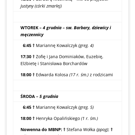
Justyny (córki zmarłej)
WTOREK
– 4 grudnia – sw. Barbary, dziewicy i
męczennicy
6:45 †
Mariannę Kowalczyk
(greg. 4)
17:30 †
Zofię i Jana Dominiaków, Euzebię,
Elżbietę i Stanisława Borchardów
18:00 †
Edwarda Kolosa
(17 r. śm.)
z rodzicami
ŚRODA
– 5 grudnia
6:45 †
Mariannę Kowalczyk
(greg. 5)
18:00 †
Henryka Opalińskiego
(1 r. śm.)
Nowenna do MBNP: †
Stefana Wołka
(ppog)
;
†