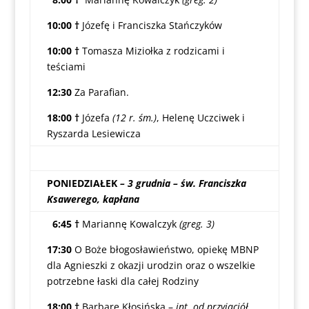
10:00 †
Józefę i Franciszka Stańczyków
10:00 †
Tomasza Miziołka z rodzicami i
teściami
12:30
Za Parafian.
18:00 †
Józefa
(12 r. śm.)
, Helenę Uczciwek i
Ryszarda Lesiewicza
PONIEDZIAŁEK
– 3 grudnia – św. Franciszka
Ksawerego, kapłana
6:45 †
Mariannę Kowalczyk
(greg. 3)
17:30
O Boże błogosławieństwo, opiekę MBNP
dla Agnieszki z okazji urodzin oraz o wszelkie
potrzebne łaski dla całej Rodziny
18:00 †
Barbarę Kłosińską –
int. od przyjaciół