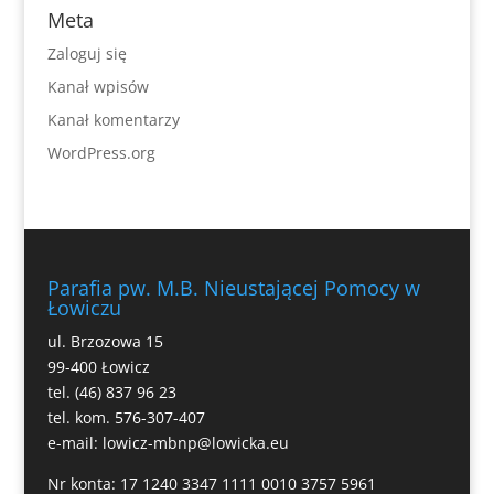
Meta
Zaloguj się
Kanał wpisów
Kanał komentarzy
WordPress.org
Parafia pw. M.B. Nieustającej Pomocy w
Łowiczu
ul. Brzozowa 15
99-400 Łowicz
tel. (46) 837 96 23
tel. kom. 576-307-407
e-mail:
lowicz-mbnp@lowicka.eu
Nr konta: 17 1240 3347 1111 0010 3757 5961