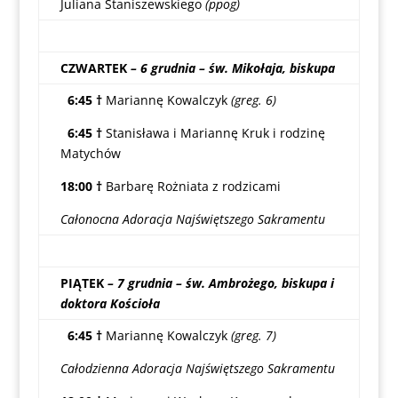
Juliana Staniszewskiego
(ppog)
CZWARTEK
– 6 grudnia – św. Mikołaja, biskupa
6:45 †
Mariannę Kowalczyk
(greg. 6)
6:45 †
Stanisława i Mariannę Kruk i rodzinę
Matychów
18:00 †
Barbarę Rożniata z rodzicami
Całonocna Adoracja Najświętszego Sakramentu
PIĄTEK
– 7 grudnia – św. Ambrożego, biskupa i
doktora Kościoła
6:45 †
Mariannę Kowalczyk
(greg. 7)
Całodzienna Adoracja Najświętszego Sakramentu