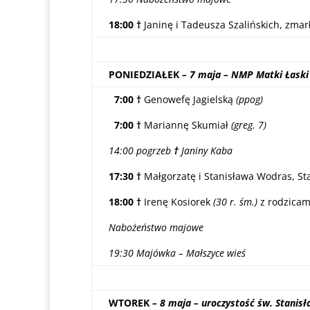
18:00 †
Janinę i Tadeusza Szalińskich, zmarł
PONIEDZIAŁEK
– 7 maja – NMP Matki Łaski
7:00 †
Genowefę Jagielską
(ppog)
7:00 †
Mariannę Skumiał
(greg. 7)
14:00 pogrzeb
†
Janiny Kaba
17:30 †
Małgorzatę i Stanisława Wodras, St
18:00 †
Irenę Kosiorek
(30 r. śm.)
z rodzicam
Nabożeństwo majowe
19:30 Majówka – Małszyce wieś
WTOREK
– 8 maja –
uroczystość św. Stanisła