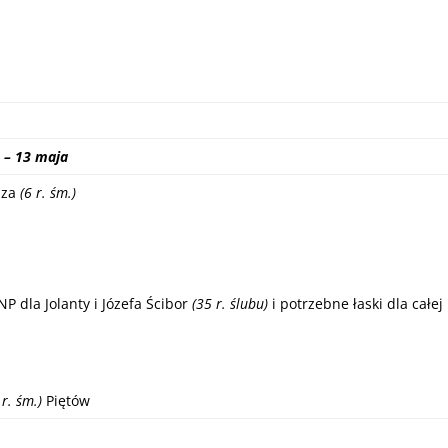
– 13 maja
sza
(6 r. śm.)
 dla Jolanty i Józefa Ścibor
(35 r. ślubu)
i potrzebne łaski dla całej
 r. śm.)
Piętów