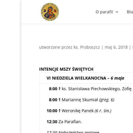
O parafii
Bi
utworzone przez
ks. Proboszcz
|
maj 6, 2018
|
INTENCJE MSZY ŚWIĘTYCH
VI NIEDZIELA WIELKANOCNA
– 6 maja
8:00 †
ks. Stanisława Piechowskiego, Zofi
8:00 †
Mariannę Skumiał
(greg. 6)
10:00
†
Weronikę Panek
(6 r. śm.)
12:30
Za Parafian.
17:30 Nabożeństwo majowe