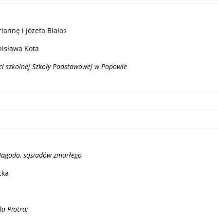
iannę i Józefa Białas
nisława Kota
ści szkolnej Szkoły Podstawowej w Popowie
. Jagoda, sąsiadów zmarłego
cka
la Piotra;