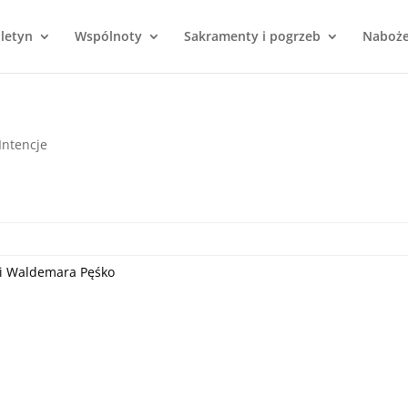
uletyn
Wspólnoty
Sakramenty i pogrzeb
Naboż
Intencje
ę i Waldemara Pęśko