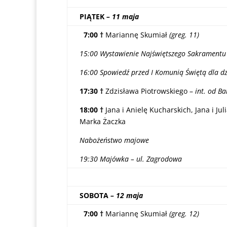
PIĄTEK
– 11 maja
7:00 †
Mariannę Skumiał
(greg. 11)
15:00 Wystawienie Najświętszego Sakramentu
16:00 Spowiedź przed I Komunią Świętą dla dzi
17:30 †
Zdzisława Piotrowskiego –
int. od B
18:00 †
Jana i Anielę Kucharskich, Jana i J
Marka Żaczka
Nabożeństwo majowe
19:30 Majówka – ul. Zagrodowa
SOBOTA
– 12 maja
7:00 †
Mariannę Skumiał
(greg. 12)