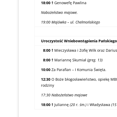
18:00 †
Genowefę Pawlina
Nabożeństwo majowe.
19:00 Majówka – ul. Chełmońskiego
Uroczystość Wniebowstąpienia Pańskiego
8:00 †
Mieczysława i Zofię Wilk oraz Dariu
8:00 †
Mariannę Skumiał
(greg. 13)
10:00
Za Parafian – I Komunia Święta.
12:30
O Boże błogosławieństwo, opiekę MBNP
rodziny
17:30 Nabożeństwo majowe
18:00 †
Juliannę
(20 r. śm.)
i Władysława
(15