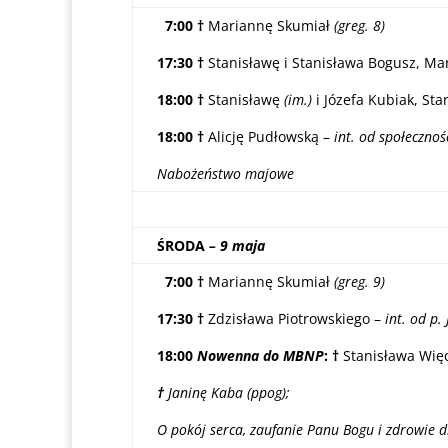
7:00 †
Mariannę Skumiał
(greg. 8)
17:30 †
Stanisławę i Stanisława Bogusz, Mar
18:00 †
Stanisławę
(im.)
i Józefa Kubiak, Sta
18:00 †
Alicję Pudłowską –
int. od społeczno
Nabożeństwo majowe
ŚRODA
– 9 maja
7:00 †
Mariannę Skumiał
(greg. 9)
17:30 †
Zdzisława Piotrowskiego –
int. od p
18:00
Nowenna do MBNP
: †
Stanisława Wię
†
Janinę Kaba (ppog);
O pokój serca, zaufanie Panu Bogu i zdrowie d