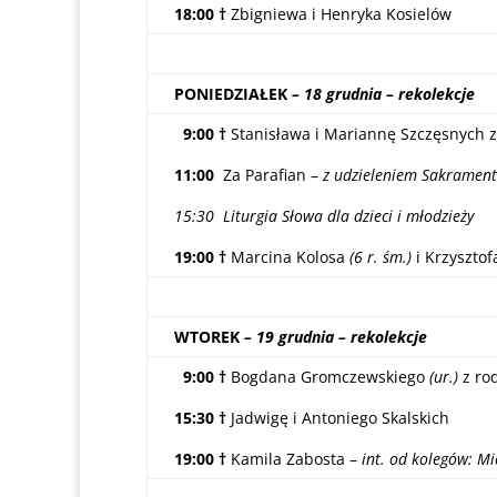
18:00
†
Zbigniewa i Henryka Kosielów
PONIEDZIAŁEK
– 18 grudnia – rekolekcje
9:00
†
Stanisława i Mariannę Szczęsnych z
11:00
Za Parafian –
z udzieleniem Sakramen
15:30 Liturgia Słowa dla dzieci i młodzieży
19:00
†
Marcina Kolosa
(6 r. śm.)
i Krzysztof
WTOREK
– 19 grudnia – rekolekcje
9:00
†
Bogdana Gromczewskiego
(ur.)
z ro
15:30
†
Jadwigę i Antoniego Skalskich
19:00
†
Kamila Zabosta –
int. od kolegów: Mi