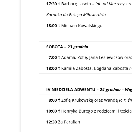
17:30 †
Barbarę Lasota –
int. od Marzeny z r
Koronka do Bożego Miłosierdzia
18:00
†
Michała Kowalskiego
SOBOTA
– 23 grudnia
7:00
†
Adama, Zofię, Jana Lesiewiczów ora
18:00
†
Kamila Zabosta, Bogdana Zabosta
(
IV NIEDZIELA ADWENTU
– 24 grudnia – Wig
8:00
†
Zofię Krukowską oraz Wandę
(4 r. ś
10:00
†
Henryka Burego z rodzicami i teści
12:30
Za Parafian