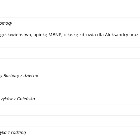
Pomocy
ogosławieństwo, opiekę MBNP, o łaskę zdrowia dla Aleksandry oraz
try Barbary z dziećmi
lczyków z Goleńska
ryka z rodziną