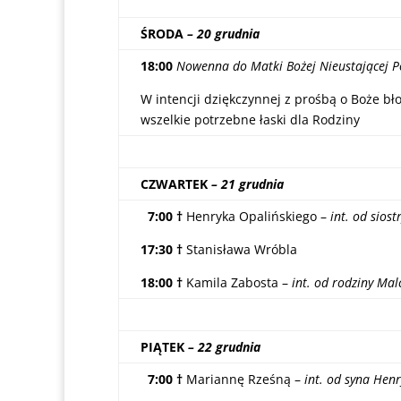
ŚRODA
– 20 grudnia
18:00
Nowenna do Matki Bożej Nieustającej 
W intencji dziękczynnej z prośbą o Boże bł
wszelkie potrzebne łaski dla Rodziny
CZWARTEK
– 21 grudnia
7:00 †
Henryka Opalińskiego –
int. od sios
17:30 †
Stanisława Wróbla
18:00
†
Kamila Zabosta –
int. od rodziny Ma
PIĄTEK
– 22 grudnia
7:00 †
Mariannę Rześną –
int. od syna Hen