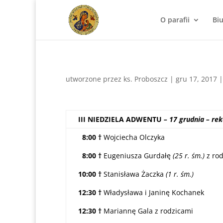
O parafii
Bi
utworzone przez
ks. Proboszcz
|
gru 17, 2017
III NIEDZIELA ADWENTU
– 17 grudnia – rek
8:00
†
Wojciecha Olczyka
8:00
†
Eugeniusza Gurdałę
(25 r. śm.)
z rod
10:00
†
Stanisława Żaczka
(1 r. śm.)
12:30 †
Władysława i Janinę Kochanek
12:30 †
Mariannę Gala z rodzicami