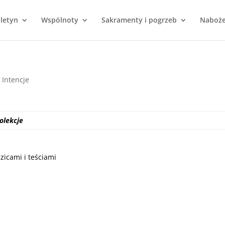
uletyn
Wspólnoty
Sakramenty i pogrzeb
Naboż
|
Intencje
olekcje
zicami i teściami