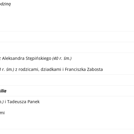
odziną
z Aleksandra Stępińskiego
(40 r. śm.)
4 r. śm.)
z rodzicami, dziadkami i Franciszka Zabosta
ilia
m.)
i Tadeusza Panek
ami