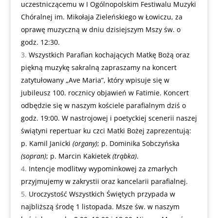
uczestniczącemu w I Ogólnopolskim Festiwalu Muzyki
Chóralnej im. Mikołaja Zieleńskiego w Łowiczu, za
oprawę muzyczną w dniu dzisiejszym Mszy św. o
godz. 12:30.
Wszystkich Parafian kochających Matkę Bożą oraz
piękną muzykę sakralną zapraszamy na koncert
zatytułowany „Ave Maria”, który wpisuje się w
jubileusz 100. rocznicy objawień w Fatimie. Koncert
odbędzie się w naszym kościele parafialnym dziś o
godz. 19:00. W nastrojowej i poetyckiej scenerii naszej
świątyni repertuar ku czci Matki Bożej zaprezentują:
p. Kamil Janicki
(organy)
; p. Dominika Sobczyńska
(sopran)
; p. Marcin Kakietek
(trąbka)
.
Intencje modlitwy wypominkowej za zmarłych
przyjmujemy w zakrystii oraz kancelarii parafialnej.
Uroczystość Wszystkich Świętych przypada w
najbliższą środę 1 listopada. Msze św. w naszym