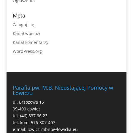
Ogłoszenia
Meta
Zaloguj się
Kanał wpisów
Kanał komentarzy
WordPress.org
Parafia pw. M.B. Nieustającej Pomocy w
Łowiczu
ul. Brzozowa 15
99-400 Łowicz
tel. (46) 837 96 23
tel. kom. 576-307-407
e-mail:
lowicz-mbnp@lowicka.eu