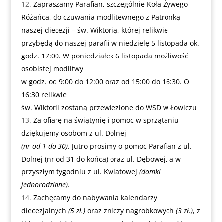
Zapraszamy Parafian, szczególnie Koła Żywego
Różańca, do czuwania modlitewnego z Patronką
naszej diecezji – św. Wiktorią, której relikwie
przybędą do naszej parafii w niedzielę 5 listopada ok.
godz. 17:00. W poniedziałek 6 listopada możliwość
osobistej modlitwy
w godz. od 9:00 do 12:00 oraz od 15:00 do 16:30. O
16:30 relikwie
św. Wiktorii zostaną przewiezione do WSD w Łowiczu
Za ofiarę na świątynię i pomoc w sprzątaniu
dziękujemy osobom z ul. Dolnej
(nr od 1 do 30)
. Jutro prosimy o pomoc Parafian z ul.
Dolnej (nr od 31 do końca) oraz ul. Dębowej, a w
przyszłym tygodniu z ul. Kwiatowej
(domki
jednorodzinne)
.
Zachęcamy do nabywania kalendarzy
diecezjalnych
(5 zł.)
oraz zniczy nagrobkowych
(3 zł.)
, z