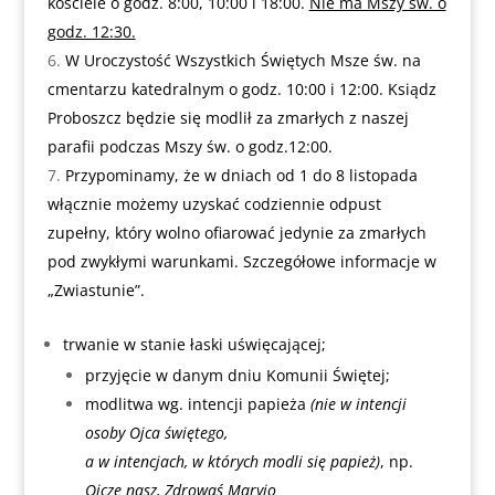
kościele o godz. 8:00, 10:00 i 18:00.
Nie ma Mszy św. o
godz. 12:30.
W Uroczystość Wszystkich Świętych Msze św. na
cmentarzu katedralnym o godz. 10:00 i 12:00. Ksiądz
Proboszcz będzie się modlił za zmarłych z naszej
parafii podczas Mszy św. o godz.12:00.
Przypominamy, że w dniach od 1 do 8 listopada
włącznie możemy uzyskać codziennie odpust
zupełny, który wolno ofiarować jedynie za zmarłych
pod zwykłymi warunkami. Szczegółowe informacje w
„Zwiastunie”.
trwanie w stanie łaski uświęcającej;
przyjęcie w danym dniu Komunii Świętej;
modlitwa wg. intencji papieża
(nie w intencji
osoby Ojca świętego,
a w intencjach, w których modli się papież)
, np.
Ojcze nasz, Zdrowaś Maryjo