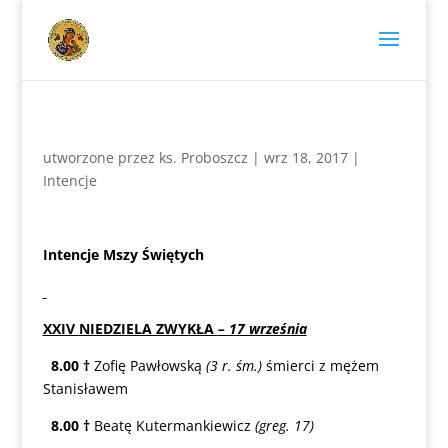
utworzone przez
ks. Proboszcz
|
wrz 18, 2017
|
Intencje
Intencje Mszy Świętych
XXIV NIEDZIELA ZWYKŁA
– 17 września
8.00
†
Zofię Pawłowską
(3 r. śm.)
śmierci z mężem
Stanisławem
8.00
†
Beatę Kutermankiewicz
(greg. 17)