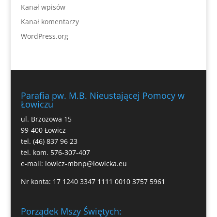
Kanał wpisów
Kanał komentarzy
WordPress.org
Parafia pw. M.B. Nieustającej Pomocy w
Łowiczu
ul. Brzozowa 15
99-400 Łowicz
tel. (46) 837 96 23
tel. kom. 576-307-407
e-mail:
lowicz-mbnp@lowicka.eu
Nr konta: 17 1240 3347 1111 0010 3757 5961
Porządek Mszy Świętych: