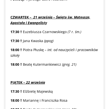
CZWARTEK
– 21 września – Święto św. Mateusza,
Apostoła i Ewangelisty
17:30
†
Euzebiusza Czarnowskiego
(7 r. śm.)
17:30
†
Jana Kwaska
(ppog)
18:00
†
Piotra Płuskę
– int. od nauczycieli i pracowników
szkoły
18:00
†
Beatę Kutermankiewicz
(greg. 21)
PIĄTEK
– 22 września
17:30
†
Elżbietę Majewską
18:00
†
Mariannę i Franciszka Rosa