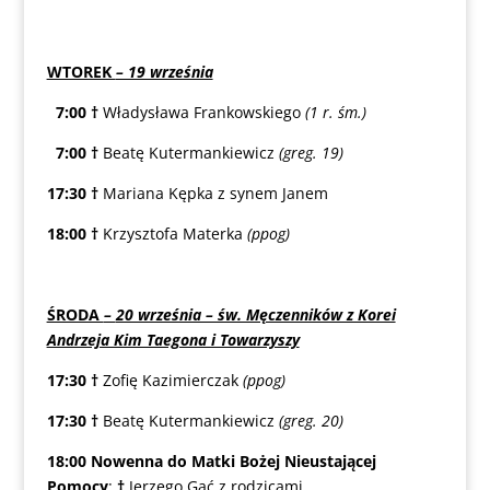
WTOREK
– 19 września
7:00
†
Władysława Frankowskiego
(1 r. śm.)
7:00
†
Beatę Kutermankiewicz
(greg. 19)
17:30
†
Mariana Kępka z synem Janem
18:00
†
Krzysztofa Materka
(ppog)
ŚRODA
–
20 września – św. Męczenników z Korei
Andrzeja Kim Taegona i Towarzyszy
17:30
†
Zofię Kazimierczak
(ppog)
17:30
†
Beatę Kutermankiewicz
(greg. 20)
18:00
Nowenna do Matki Bożej Nieustającej
Pomocy
:
†
Jerzego Gać z rodzicami