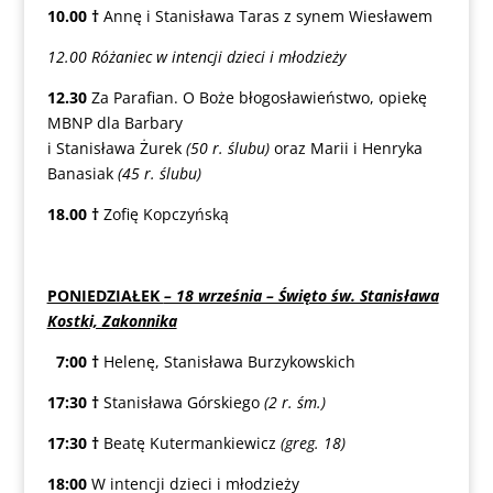
10.00
†
Annę i Stanisława Taras z synem Wiesławem
12.00 Różaniec w intencji dzieci i młodzieży
12.30
Za Parafian. O Boże błogosławieństwo, opiekę
MBNP dla Barbary
i Stanisława Żurek
(50 r. ślubu)
oraz Marii i Henryka
Banasiak
(45 r. ślubu)
18.00
†
Zofię Kopczyńską
PONIEDZIAŁEK
– 18 września – Święto św. Stanisława
Kostki, Zakonnika
7:00
†
Helenę, Stanisława Burzykowskich
17:30
†
Stanisława Górskiego
(2 r. śm.)
17:30
†
Beatę Kutermankiewicz
(greg. 18)
18:00
W intencji dzieci i młodzieży