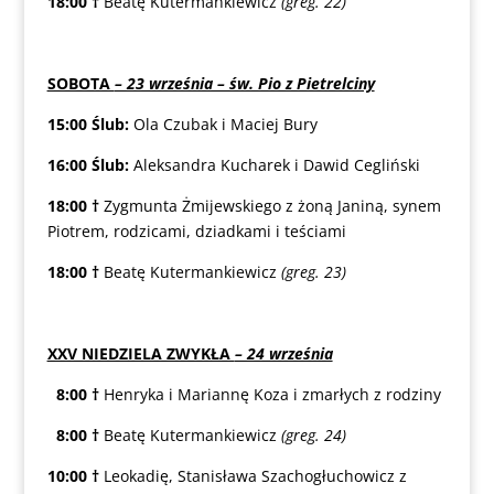
18:00
†
Beatę Kutermankiewicz
(greg. 22)
SOBOTA
– 23 września – św. Pio z Pietrelciny
15:00
Ślub:
Ola Czubak i Maciej Bury
16:00
Ślub:
Aleksandra Kucharek i Dawid Cegliński
18:00
†
Zygmunta Żmijewskiego z żoną Janiną, synem
Piotrem, rodzicami, dziadkami i teściami
18:00
†
Beatę Kutermankiewicz
(greg. 23)
XXV NIEDZIELA ZWYKŁA
– 24 września
8:00
†
Henryka i Mariannę Koza i zmarłych z rodziny
8:00
†
Beatę Kutermankiewicz
(greg. 24)
10:00
†
Leokadię, Stanisława Szachogłuchowicz z