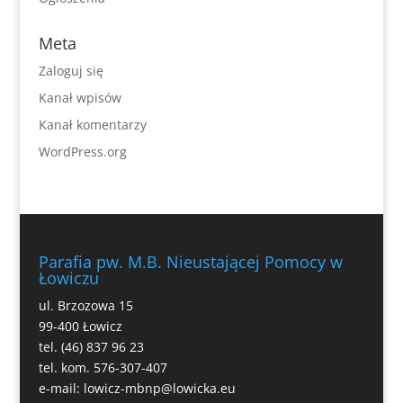
Meta
Zaloguj się
Kanał wpisów
Kanał komentarzy
WordPress.org
Parafia pw. M.B. Nieustającej Pomocy w
Łowiczu
ul. Brzozowa 15
99-400 Łowicz
tel. (46) 837 96 23
tel. kom. 576-307-407
e-mail:
lowicz-mbnp@lowicka.eu