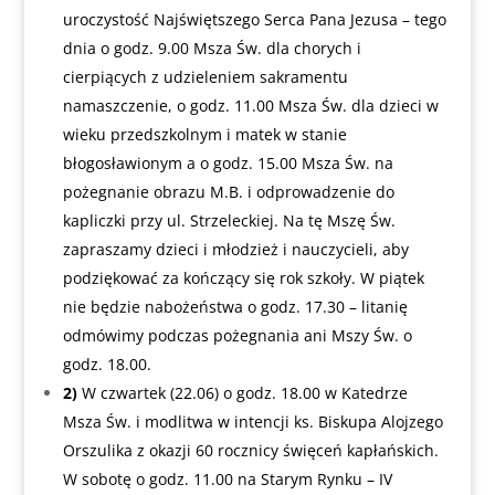
uroczystość Najświętszego Serca Pana Jezusa – tego
dnia o godz. 9.00 Msza Św. dla chorych i
cierpiących z udzieleniem sakramentu
namaszczenie, o godz. 11.00 Msza Św. dla dzieci w
wieku przedszkolnym i matek w stanie
błogosławionym a o godz. 15.00 Msza Św. na
pożegnanie obrazu M.B. i odprowadzenie do
kapliczki przy ul. Strzeleckiej. Na tę Mszę Św.
zapraszamy dzieci i młodzież i nauczycieli, aby
podziękować za kończący się rok szkoły. W piątek
nie będzie nabożeństwa o godz. 17.30 – litanię
odmówimy podczas pożegnania ani Mszy Św. o
godz. 18.00.
2)
W czwartek (22.06) o godz. 18.00 w Katedrze
Msza Św. i modlitwa w intencji ks. Biskupa Alojzego
Orszulika z okazji 60 rocznicy święceń kapłańskich.
W sobotę o godz. 11.00 na Starym Rynku – IV