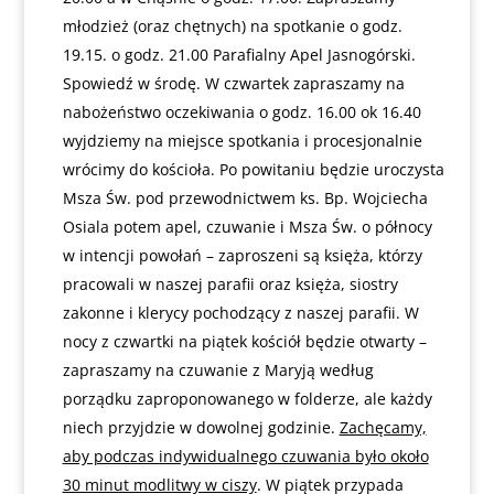
młodzież (oraz chętnych) na spotkanie o godz.
19.15. o godz. 21.00 Parafialny Apel Jasnogórski.
Spowiedź w środę. W czwartek zapraszamy na
nabożeństwo oczekiwania o godz. 16.00 ok 16.40
wyjdziemy na miejsce spotkania i procesjonalnie
wrócimy do kościoła. Po powitaniu będzie uroczysta
Msza Św. pod przewodnictwem ks. Bp. Wojciecha
Osiala potem apel, czuwanie i Msza Św. o północy
w intencji powołań – zaproszeni są księża, którzy
pracowali w naszej parafii oraz księża, siostry
zakonne i klerycy pochodzący z naszej parafii. W
nocy z czwartki na piątek kościół będzie otwarty –
zapraszamy na czuwanie z Maryją według
porządku zaproponowanego w folderze, ale każdy
niech przyjdzie w dowolnej godzinie.
Zachęcamy,
aby podczas indywidualnego czuwania było około
30 minut modlitwy w ciszy
. W piątek przypada