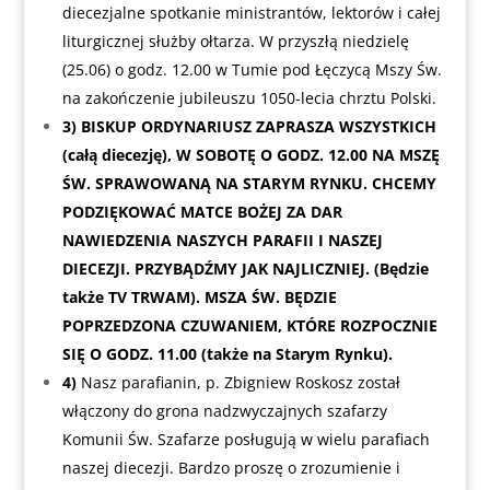
diecezjalne spotkanie ministrantów, lektorów i całej
liturgicznej służby ołtarza. W przyszłą niedzielę
(25.06) o godz. 12.00 w Tumie pod Łęczycą Mszy Św.
na zakończenie jubileuszu 1050-lecia chrztu Polski.
3)
BISKUP ORDYNARIUSZ ZAPRASZA WSZYSTKICH
(całą diecezję), W SOBOTĘ O GODZ. 12.00 NA MSZĘ
ŚW. SPRAWOWANĄ NA STARYM RYNKU. CHCEMY
PODZIĘKOWAĆ MATCE BOŻEJ ZA DAR
NAWIEDZENIA NASZYCH PARAFII I NASZEJ
DIECEZJI. PRZYBĄDŹMY JAK NAJLICZNIEJ. (Będzie
także TV TRWAM). MSZA ŚW. BĘDZIE
POPRZEDZONA CZUWANIEM, KTÓRE ROZPOCZNIE
SIĘ O GODZ. 11.00 (także na Starym Rynku).
4)
Nasz parafianin, p. Zbigniew Roskosz został
włączony do grona nadzwyczajnych szafarzy
Komunii Św. Szafarze posługują w wielu parafiach
naszej diecezji. Bardzo proszę o zrozumienie i