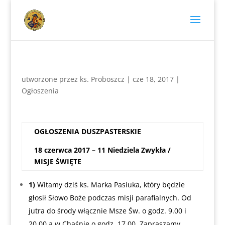
utworzone przez
ks. Proboszcz
|
cze 18, 2017
|
Ogłoszenia
OGŁOSZENIA
DUSZPASTERSKIE
18 czerwca 2017 – 11 Niedziela Zwykła /
MISJE ŚWIĘTE
1)
Witamy dziś ks. Marka Pasiuka, który będzie
głosił Słowo Boże podczas misji parafialnych. Od
jutra do środy włącznie Msze Św. o godz. 9.00 i
20.00 a w Chąśnie o godz. 17.00. Zapraszamy