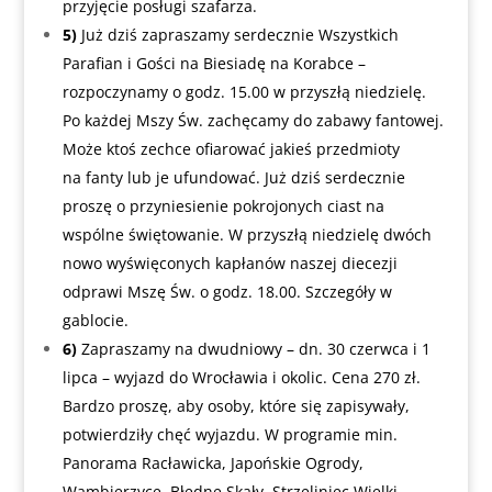
przyjęcie posługi szafarza.
5)
Już dziś zapraszamy serdecznie Wszystkich
Parafian i Gości na Biesiadę na Korabce –
rozpoczynamy o godz. 15.00 w przyszłą niedzielę.
Po każdej Mszy Św. zachęcamy do zabawy fantowej.
Może ktoś zechce ofiarować jakieś przedmioty
na fanty lub je ufundować. Już dziś serdecznie
proszę o przyniesienie pokrojonych ciast na
wspólne świętowanie. W przyszłą niedzielę dwóch
nowo wyświęconych kapłanów naszej diecezji
odprawi Mszę Św. o godz. 18.00. Szczegóły w
gablocie.
6)
Zapraszamy na dwudniowy – dn. 30 czerwca i 1
lipca – wyjazd do Wrocławia i okolic. Cena 270 zł.
Bardzo proszę, aby osoby, które się zapisywały,
potwierdziły chęć wyjazdu. W programie min.
Panorama Racławicka, Japońskie Ogrody,
Wambierzyce, Błędne Skały, Strzeliniec Wielki,