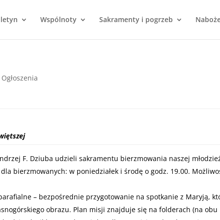
uletyn
Wspólnoty
Sakramenty i pogrzeb
Naboż
|
Ogłoszenia
więtszej
Andrzej F. Dziuba udzieli sakramentu bierzmowania naszej młodzie
dla bierzmowanych: w poniedziałek i środę o godz. 19.00. Możliwo
parafialne – bezpośrednie przygotowanie na spotkanie z Maryją, kt
Jasnogórskiego obrazu. Plan misji znajduje się na folderach (na obu