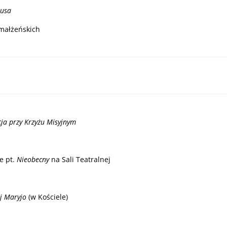
zusa
małżeńskich
ja przy Krzyżu Misyjnym
e pt.
Nieobecny
na Sali Teatralnej
j Maryjo
(w Kościele)