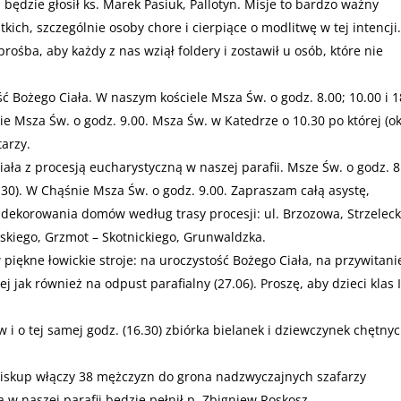
będzie głosił ks. Marek Pasiuk, Pallotyn. Misje to bardzo ważny
ich, szczególnie osoby chore i cierpiące o modlitwę w tej intencji.
ośba, aby każdy z nas wziął foldery i zostawił u osób, które nie
ć Bożego Ciała. W naszym kościele Msza Św. o godz. 8.00; 10.00 i 1
ie Msza Św. o godz. 9.00. Msza Św. w Katedrze o 10.30 po której (ok
tarzy.
ała z procesją eucharystyczną w naszej parafii. Msze Św. o godz. 8
2.30). W Chąśnie Msza Św. o godz. 9.00. Zapraszam całą asystę,
dekorowania domów według trasy procesji: ul. Brzozowa, Strzeleck
skiego, Grzmot – Skotnickiego, Grunwaldzka.
piękne łowickie stroje: na uroczystość Bożego Ciała, na przywitani
j jak również na odpust parafialny (27.06). Proszę, aby dzieci klas I
 i o tej samej godz. (16.30) zbiórka bielanek i dziewczynek chętny
 Biskup włączy 38 mężczyzn do grona nadzwyczajnych szafarzy
za w naszej parafii będzie pełnił p. Zbigniew Roskosz.