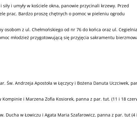
 siły i umyły w kościele okna, panowie przycinali krzewy. Przed
le prac. Bardzo proszę chętnych o pomoc w pieleniu ogrodu
y osobom z ul. Chełmońskiego od nr 76 do końca oraz ul. Cegielnia
pomoc młodzież przygotowującą się przyjęcia sakramentu bierzmow
r. Św. Andrzeja Apostoła w Łęczycy i Bożena Danuta Uczciwek, p
w Kompinie i Marzena Zofia Kosiorek, panna z par. tut. (11 i 18 cze
w. Ducha w Łowiczu i Agata Maria Szafarowicz, panna z par. tut (4 