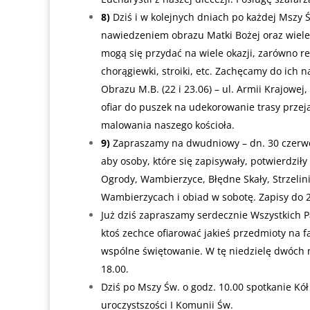
8)
Dziś i w kolejnych dniach po każdej Mszy
nawiedzeniem obrazu Matki Bożej oraz wiele
mogą się przydać na wiele okazji, zarówno reli
chorągiewki, stroiki, etc. Zachęcamy do ich n
Obrazu M.B. (22 i 23.06) – ul. Armii Krajowej,
ofiar do puszek na udekorowanie trasy przej
malowania naszego kościoła.
9)
Zapraszamy na dwudniowy – dn. 30 czerwca 
aby osoby, które się zapisywały, potwierdzi
Ogrody, Wambierzyce, Błędne Skały, Strzelini
Wambierzycach i obiad w sobotę. Zapisy do 
Już dziś zapraszamy serdecznie Wszystkich P
ktoś zechce ofiarować jakieś przedmioty na f
wspólne świętowanie. W tę niedzielę dwóch 
18.00.
Dziś po Mszy Św. o godz. 10.00 spotkanie Kó
uroczystszości I Komunii Św.