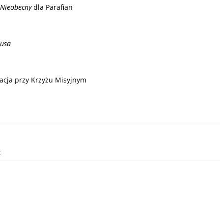
Nieobecny
dla Parafian
zusa
acja przy Krzyżu Misyjnym
ź