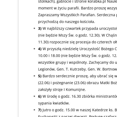
stolikach), gablocie i stronie
korabka.pl
Nauki 
moment w życiu parafii. Bardzo proszę wszystk
Zapraszamy Wszystkich Parafian. Serdeczna pr
przychodzą do naszego kościoła.
3)
W najbliższy czwartek przypada uroczystoś
(nie będzie Mszy Św. o godz. 12.30). W Chąśn
11.30) rozpocznie się procesja do czterech oł
4)
W przyszłą niedzielę Uroczystość Bożego Ci
10.00 i 18.00 (nie będzie Mszy Św. o godz. 1
wszystkie grupy i wspólnoty. Zachęcamy do u
Legionów, Gen. T. Kutrzeby, Gen. W. Bortnow
5)
Bardzo serdecznie proszę, aby ubrać się w 
(22.06) i pożegnanie (23.06) obrazu Matki Boże
założyły stroje I Komunijne.
6)
W środę o godz. 16.30 zbiórka ministrantów
sypania kwiatków.
7)
Jutro o godz. 15.00 w naszej Katedrze ks.
Eucharystii z naszej diecezji. Posługę szafar