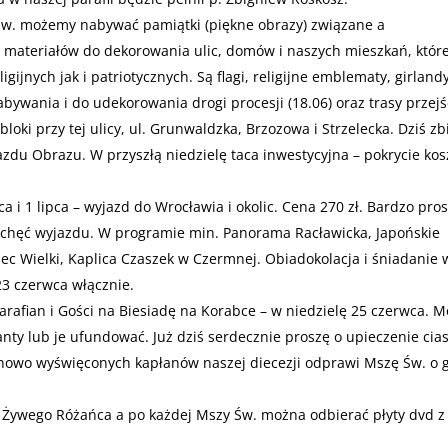
 Św. możemy nabywać pamiątki (piękne obrazy) związane a
 materiałów do dekorowania ulic, domów i naszych mieszkań, któr
gijnych jak i patriotycznych. Są flagi, religijne emblematy, girlandy
abywania i do udekorowania drogi procesji (18.06) oraz trasy przejś
 bloki przy tej ulicy, ul. Grunwaldzka, Brzozowa i Strzelecka. Dziś zb
azdu Obrazu. W przyszłą niedzielę taca inwestycyjna – pokrycie ko
i 1 lipca – wyjazd do Wrocławia i okolic. Cena 270 zł. Bardzo pros
ły chęć wyjazdu. W programie min. Panorama Racławicka, Japońskie
ec Wielki, Kaplica Czaszek w Czermnej. Obiadokolacja i śniadanie 
23 czerwca włącznie.
arafian i Gości na Biesiadę na Korabce – w niedzielę 25 czerwca. 
anty lub je ufundować. Już dziś serdecznie proszę o upieczenie cias
nowo wyświęconych kapłanów naszej diecezji odprawi Mszę Św. o 
ł Żywego Różańca a po każdej Mszy Św. można odbierać płyty dvd z