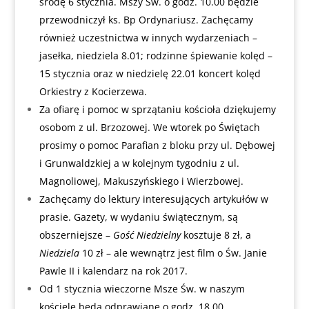
środę 6 stycznia. Mszy Św. o godz. 10.00 będzie
przewodniczył ks. Bp Ordynariusz. Zachęcamy
również uczestnictwa w innych wydarzeniach –
jasełka, niedziela 8.01; rodzinne śpiewanie kolęd –
15 stycznia oraz w niedzielę 22.01 koncert kolęd
Orkiestry z Kocierzewa.
Za ofiarę i pomoc w sprzątaniu kościoła dziękujemy
osobom z ul. Brzozowej. We wtorek po Świętach
prosimy o pomoc Parafian z bloku przy ul. Dębowej
i Grunwaldzkiej a w kolejnym tygodniu z ul.
Magnoliowej, Makuszyńskiego i Wierzbowej.
Zachęcamy do lektury interesujących artykułów w
prasie. Gazety, w wydaniu świątecznym, są
obszerniejsze –
Gość Niedzielny
kosztuje 8 zł, a
Niedziela
10 zł – ale wewnątrz jest film o Św. Janie
Pawle II i kalendarz na rok 2017.
Od 1 stycznia wieczorne Msze Św. w naszym
kościele będą odprawiane o godz. 18.00.