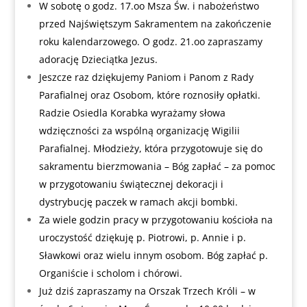
W sobotę o godz. 17.oo Msza Św. i nabożeństwo
przed Najświętszym Sakramentem na zakończenie
roku kalendarzowego. O godz. 21.oo zapraszamy
adorację Dzieciątka Jezus.
Jeszcze raz dziękujemy Paniom i Panom z Rady
Parafialnej oraz Osobom, które roznosiły opłatki.
Radzie Osiedla Korabka wyrażamy słowa
wdzięczności za wspólną organizację Wigilii
Parafialnej. Młodzieży, która przygotowuje się do
sakramentu bierzmowania – Bóg zapłać – za pomoc
w przygotowaniu świątecznej dekoracji i
dystrybucję paczek w ramach akcji bombki.
Za wiele godzin pracy w przygotowaniu kościoła na
uroczystość dziękuję p. Piotrowi, p. Annie i p.
Sławkowi oraz wielu innym osobom. Bóg zapłać p.
Organiście i scholom i chórowi.
Już dziś zapraszamy na Orszak Trzech Króli – w