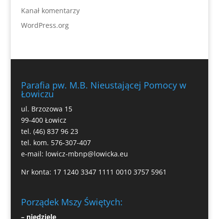
Kanał komentarzy
WordPress.org
Parafia pw. M.B. Nieustającej Pomocy w
Łowiczu
ul. Brzozowa 15
99-400 Łowicz
tel. (46) 837 96 23
tel. kom. 576-307-407
e-mail:
lowicz-mbnp@lowicka.eu
Nr konta: 17 1240 3347 1111 0010 3757 5961
Porządek Mszy Świętych:
– niedziele