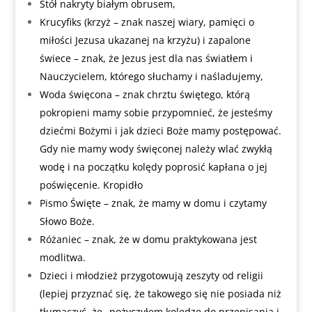
Stół nakryty białym obrusem,
Krucyfiks (krzyż – znak naszej wiary, pamięci o
miłości Jezusa ukazanej na krzyżu) i zapalone
świece – znak, że Jezus jest dla nas światłem i
Nauczycielem, którego słuchamy i naśladujemy,
Woda święcona – znak chrztu świętego, którą
pokropieni mamy sobie przypomnieć, że jesteśmy
dziećmi Bożymi i jak dzieci Boże mamy postępować.
Gdy nie mamy wody święconej należy wlać zwykłą
wodę i na początku kolędy poprosić kapłana o jej
poświęcenie. Kropidło
Pismo Święte – znak, że mamy w domu i czytamy
Słowo Boże.
Różaniec – znak, że w domu praktykowana jest
modlitwa.
Dzieci i młodzież przygotowują zeszyty od religii
(lepiej przyznać się, że takowego się nie posiada niż
tłumaczyć, że „pożyczyłem koledze do przepisania i