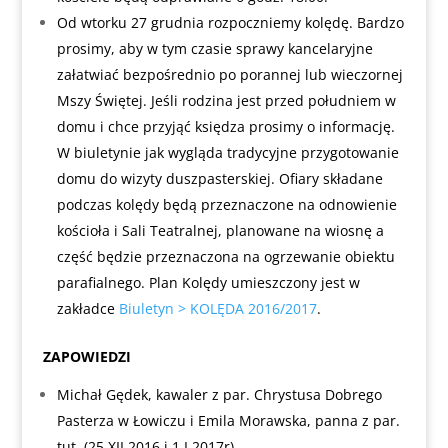
Od wtorku 27 grudnia rozpoczniemy kolędę. Bardzo
prosimy, aby w tym czasie sprawy kancelaryjne
załatwiać bezpośrednio po porannej lub wieczornej
Mszy Świętej. Jeśli rodzina jest przed południem w
domu i chce przyjąć księdza prosimy o informację.
W biuletynie jak wygląda tradycyjne przygotowanie
domu do wizyty duszpasterskiej. Ofiary składane
podczas kolędy będą przeznaczone na odnowienie
kościoła i Sali Teatralnej, planowane na wiosnę a
część będzie przeznaczona na ogrzewanie obiektu
parafialnego. Plan Kolędy umieszczony jest w
zakładce
Biuletyn > KOLĘDA 2016/2017
.
ZAPOWIEDZI
Michał Gędek, kawaler z par. Chrystusa Dobrego
Pasterza w Łowiczu i Emila Morawska, panna z par.
tut. (25.XII.2016 i 1.I.2017r).