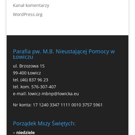
Kanał komentarzy
WordPress.org
Parafia pw. M.B. Nieustającej Pomocy w
Łowiczu
ul. Brzozowa 15
99-400 Łowicz
tel. (46) 837 96 23
tel. kom. 576-307-407
e-mail:
lowicz-mbnp@lowicka.eu
Nr konta: 17 1240 3347 1111 0010 3757 5961
Porządek Mszy Świętych:
– niedziele