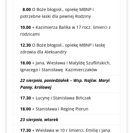
8.00
O Boże błogosł., opiekę MBNP i
potrzebne łaski dla pewnej Rodziny
10.00
+ Kazimierza Balika w 17 rocz. śmierci z
rodzicami
12.30
O Boże błogosł., opiekę MBNP i łaskę
zdrowia dla Aleksandry
18.00
+ Jana, Wiesława i Matyldę Szuflińskich,
Ignacego i Stanisławę Kazimierczaków
22 sierpnia, poniedziałek – Wsp. Najśw. Maryi
Panny, królowej
17.30
+ Lucynę i Stanisława Bińczak
18.00
+ Stanisława i Reginę Piorun
23 sierpnia, wtorek
17.30
+ Wiesława w 10 r śmierci, Emilię i Jana